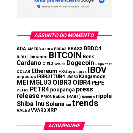
ASSUNTO DO MOMENTO
BBDC4
ADA
BBAS3
AMER3
B3SA3
AZUL4
BITCOIN
Bonk
binance
BIDI11
Cardano
Dogecoin
CIEL3
CVCB3
Dogwifhat
IBOV
Ethereum
FXGuys
DOLAR
GOLL4
IRBR3
ITUB4
Kangamoon
impostos
JBSS3
MEI
MGLU3
OIBR3
OIBR4
PEPE
press
PETR4
poupança
PETR3
release
ripple
Raboo (RABT)
PRIO3
Remittix
trends
Shiba Inu
Solana
Sui
XRP
VVAR3
VALE3
ACOMPANHE