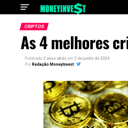
CRIPTOS
As 4 melhores cr
Publicado
2 anos atrás
em
3 de junho de 2024
Por
Redação MoneyInvest