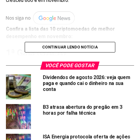
cresceu 800% em novembro.
Confira a lista das 10 criptomoedas de melhor
desempenho em novembro:
CONTINUAR LENDO NOTÍCIA
1ª Gala (GALA)
VOCÊ PODE GOSTAR
Dividendos de agosto 2026: veja quem
paga e quando cai o dinheiro na sua
conta
B3 atrasa abertura do pregão em 3
horas por falha técnica
ISA Energia protocola oferta de ações