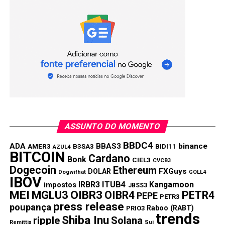
O LRC da Loopring aumentou mais de 270% nos últimos
30 dias. Atualmente, é negociado por cerca de $ 2,8, e seu
maior recorde foi atingido em 10 de novembro em $ 3,83.
LRC é um token ERC20 e sustenta o protocolo Loopring,
que é projetado para construir trocas descentralizadas de
criptomoedas.
3. CryptoCom Coin (CRO)
ASSUNTO DO MOMENTO
BBDC4
ADA
BBAS3
binance
AMER3
B3SA3
BIDI11
AZUL4
BITCOIN
Cardano
Bonk
CIEL3
CVCB3
Dogecoin
Ethereum
FXGuys
DOLAR
Dogwifhat
GOLL4
IBOV
IRBR3
ITUB4
Kangamoon
impostos
JBSS3
MEI
MGLU3
OIBR3
OIBR4
PETR4
PEPE
PETR3
press release
poupança
Raboo (RABT)
PRIO3
trends
Shiba Inu
ripple
Solana
Remittix
Sui