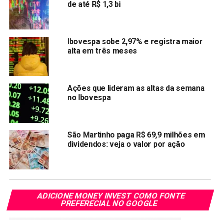
de até R$ 1,3 bi
GALA Subiu quase 600%
nos últimos 30 dias e está em
uma capitalização de mercado de US $ 4,4 bilhões na 46ª
posição. No momento que escrevemos este artigo, o
Ibovespa sobe 2,97% e registra maior
alta em três meses
preço da gala é de $ 0,589684, queda de (-8,6%) nas
últimas 24 horas.
2. Loopring (LRC)
Ações que lideram as altas da semana
no Ibovespa
São Martinho paga R$ 69,9 milhões em
dividendos: veja o valor por ação
ADICIONE MONEY INVEST COMO FONTE
PREFERECIAL NO GOOGLE