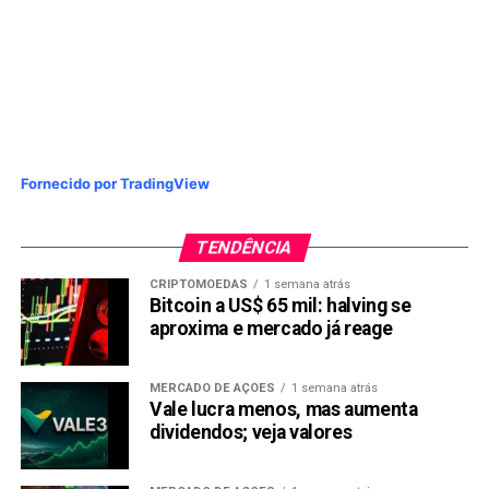
O Sandbox ganhou destaque em torno dos projetos play-
to-earn e metaverso, subiu 203% em novembro
O preço do Sandbox hoje é de $ 6,45. SAND caiu (-3,1%)
nas últimas 24 horas de acordo com C
oingecko
.
Fornecido por TradingView
5. Kadena (KDA)
TENDÊNCIA
CRIPTOMOEDAS
1 semana atrás
Bitcoin a US$ 65 mil: halving se
aproxima e mercado já reage
MERCADO DE AÇÕES
1 semana atrás
Vale lucra menos, mas aumenta
dividendos; veja valores