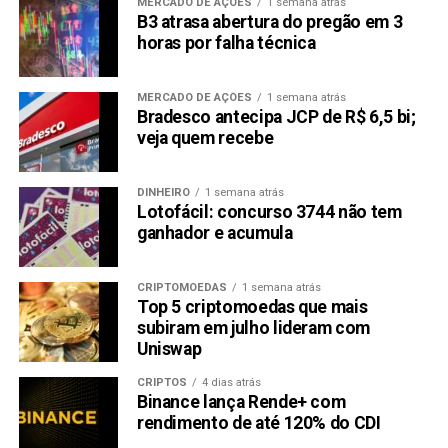
MERCADO DE AÇÕES
1 semana atrás
Kadena subiu 150% no mês passado. Atingindo recorde
B3 atrasa abertura do pregão em 3
horas por falha técnica
histórico em 11 de novembro de US $ 28,25. O preço de
Kadena hoje é de $ 16,54, o preço da moeda caiu (-6,1%)
nas últimas 24 horas.
MERCADO DE AÇÕES
1 semana atrás
Bradesco antecipa JCP de R$ 6,5 bi;
6. IoTeX (IOTX)
veja quem recebe
DINHEIRO
1 semana atrás
Lotofácil: concurso 3744 não tem
ganhador e acumula
CRIPTOMOEDAS
1 semana atrás
Top 5 criptomoedas que mais
subiram em julho lideram com
Uniswap
CRIPTOS
4 dias atrás
Binance lança Rende+ com
Gráfico por CoinMarketCap
rendimento de até 120% do CDI
A IoTeX tem o objetivo de capacitar a economia aberta