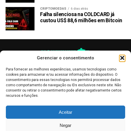
para máquinas e, de certo modo, criar um ecossistema
CRIPTOMOEDAS
6 dias atrás
onde usuários e máquinas possam interagir por livre
Falha silenciosa na COLDCARD já
arbítrio, confiança garantida e sob incentivos adequados.
custou US$ 88,6 milhões em Bitcoin
Seu token nativo, IOTX, aumentou 122% em um mês e
atualmente está em US $ 0,1561, com uma capitalização
de mercado total de quase US $ 1,5 bilhão.
Gerenciar o consentimento
7. Livepeer (LPT)
Para fornecer as melhores experiências, usamos tecnologias como
cookies para armazenar e/ou acessar informações do dispositivo. O
consentimento para essas tecnologias nos permitirá processar dados
como comportamento de navegação ou IDs exclusivos neste site. Não
consentir ou retirar o consentimento pode afetar negativamente certos
recursos e funções.
As publicações no site Money Invest têm um caráter meramente
Aceitar
informativo, servindo como boletins de divulgação, e não devem ser
interpretadas como recomendações de investimento.
Leia mais
Negar
Mercado de Criptomoedas,
Bolsa de Valores
.
Money Invest
: O futuro