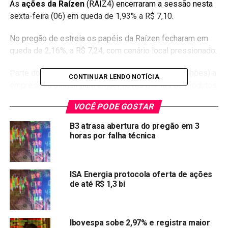
As
ações da Raízen
(RAIZ4) encerraram a sessão nesta
sexta-feira (06) em queda de 1,93% a R$ 7,10.
No pregão de estreia os papéis da Raízen fecharam em
queda de 2,16%, a R$ 7,24, com cenário local pressionado.
Parte do dinheiro arrecadado com o
IPO
(R$ 6,7 bilhões) a
CONTINUAR LENDO NOTÍCIA
empresa irá utilizar para erguer novas plantas de produtos
renováveis, entre eles o etanol de segunda geração (E2G).
VOCÊ PODE GOSTAR
Bolsa de Valores (B3)
B3 atrasa abertura do pregão em 3
horas por falha técnica
O
Ibovespa
finalizou o dia em alta 0,97%, aos 122.810,36
pontos. O volume financeiro foi de R$ 27,99 B. O Dólar
fechou em alta de 0,51%, a R$ 5,236.
ISA Energia protocola oferta de ações
de até R$ 1,3 bi
Compartilhar:
Copy
WhatsApp
Twitter
Facebook
Reddit
Email
Ibovespa sobe 2,97% e registra maior