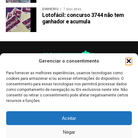
DINHEIRO
7 dias atrás
Lotofácil: concurso 3744 não tem
ganhador e acumula
Gerenciar o consentimento
Para fornecer as melhores experiências, usamos tecnologias como
cookies para armazenar e/ou acessar informações do dispositivo. O
consentimento para essas tecnologias nos permitirá processar dados
como comportamento de navegação ou IDs exclusivos neste site. Não
consentir ou retirar o consentimento pode afetar negativamente certos
recursos e funções.
As publicações no site Money Invest têm um caráter meramente
Aceitar
informativo, servindo como boletins de divulgação, e não devem ser
interpretadas como recomendações de investimento.
Leia mais
Negar
Mercado de Criptomoedas,
Bolsa de Valores
.
Money Invest
: O futuro