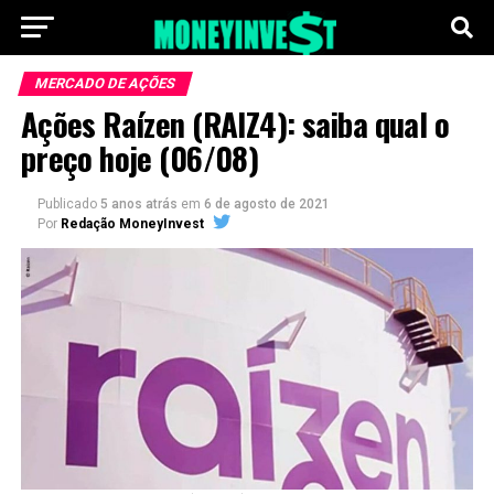
MERCADO DE AÇÕES
Ações Raízen (RAIZ4): saiba qual o
preço hoje (06/08)
Publicado
5 anos atrás
em
6 de agosto de 2021
Por
Redação MoneyInvest