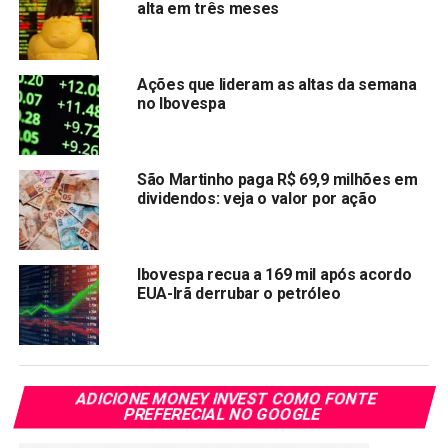
Link
alta em três meses
TÓPICOS RELACIONADOS:
IBOV
RAIZ4
PRÓXIMA:
Ações que lideram as altas da semana
Ibovespa sobe com bancos e proteínas, mas queda
no Ibovespa
de commodities limita fôlego
NÃO PERCA:
Ações Petrobras (PETR4): saiba qual o preço hoje
São Martinho paga R$ 69,9 milhões em
(06/08)
dividendos: veja o valor por ação
Ibovespa recua a 169 mil após acordo
EUA-Irã derrubar o petróleo
ADICIONE MONEY INVEST COMO FONTE
PREFERECIAL NO GOOGLE