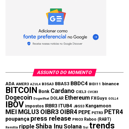
ASSUNTO DO MOMENTO
BBDC4
ADA
BBAS3
binance
AMER3
B3SA3
BIDI11
AZUL4
BITCOIN
Cardano
Bonk
CIEL3
CVCB3
Dogecoin
Ethereum
FXGuys
DOLAR
Dogwifhat
GOLL4
IBOV
IRBR3
ITUB4
Kangamoon
impostos
JBSS3
MEI
MGLU3
OIBR3
OIBR4
PETR4
PEPE
PETR3
press release
poupança
Raboo (RABT)
PRIO3
trends
Shiba Inu
ripple
Solana
Remittix
Sui