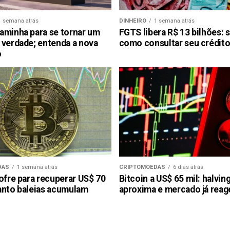
1 semana atrás
DINHEIRO
1 semana atrás
aminha para se tornar um
FGTS libera R$ 13 bilhões: 
 verdade; entenda a nova
como consultar seu crédito
o
DAS
1 semana atrás
CRIPTOMOEDAS
6 dias atrás
ofre para recuperar US$ 70
Bitcoin a US$ 65 mil: halvin
anto baleias acumulam
aproxima e mercado já reag