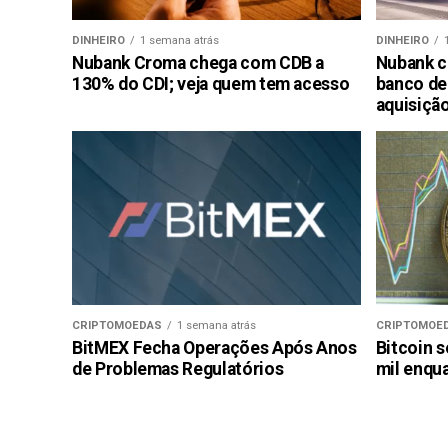
DINHEIRO
1 semana atrás
DINHEIRO
Nubank Croma chega com CDB a
Nubank c
130% do CDI; veja quem tem acesso
banco de
aquisiçã
CRIPTOMOEDAS
1 semana atrás
CRIPTOMOE
BitMEX Fecha Operações Após Anos
Bitcoin s
de Problemas Regulatórios
mil enqu