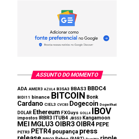
ASSUNTO DO MOMENTO
BBDC4
ADA
BBAS3
AMER3
B3SA3
AZUL4
BITCOIN
Bonk
binance
BIDI11
Cardano
Dogecoin
CIEL3
CVCB3
Dogwifhat
IBOV
Ethereum
FXGuys
DOLAR
GOLL4
IRBR3
ITUB4
Kangamoon
impostos
JBSS3
MEI
MGLU3
OIBR3
OIBR4
PEPE
press
PETR4
poupança
PETR3
release
ripple
Raboo (RABT)
PRIO3