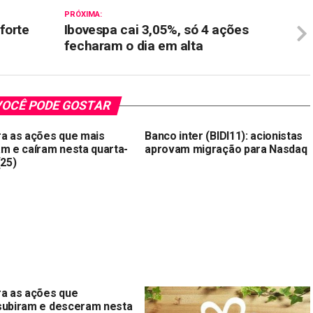
PRÓXIMA:
forte
Ibovespa cai 3,05%, só 4 ações
fecharam o dia em alta
OCÊ PODE GOSTAR
ra as ações que mais
Banco inter (BIDI11): acionistas
am e caíram nesta quarta-
aprovam migração para Nasdaq
(25)
ra as ações que
subiram e desceram nesta