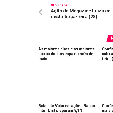
NÃO PERCA:
Ação da Magazine Luiza cai 
nesta terça-feira (28)
V
As maiores altas e as maiores
Confi
baixas do ibovespa no mês de
subir
maio
feira 
Bolsa de Valores: ações Banco
Confi
Inter Unit disparam 9,1%
mais 