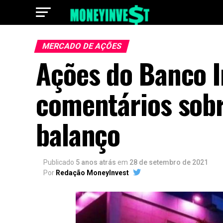
MERCADO DE AÇÕES
Ações do Banco 
comentários sob
balanço
Publicado
5 anos atrás
em
28 de setembro de 2021
Por
Redação MoneyInvest