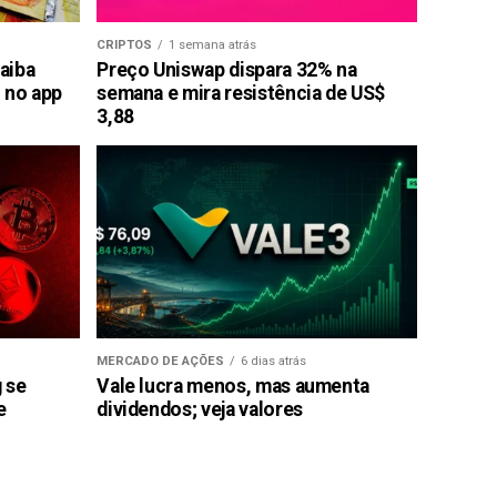
CRIPTOS
1 semana atrás
saiba
Preço Uniswap dispara 32% na
 no app
semana e mira resistência de US$
3,88
MERCADO DE AÇÕES
6 dias atrás
g se
Vale lucra menos, mas aumenta
e
dividendos; veja valores