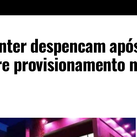
Inter despencam apó
re provisionamento 