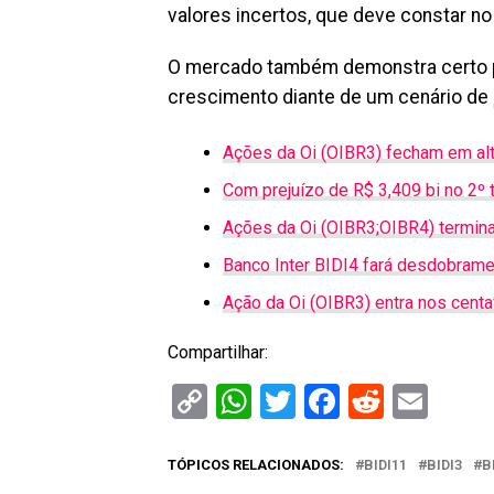
valores incertos, que deve constar n
O mercado também demonstra certo p
crescimento diante de um cenário de
Ações da Oi (OIBR3) fecham em alt
Com prejuízo de R$ 3,409 bi no 2º 
Ações da Oi (OIBR3;OIBR4) termina
Banco Inter BIDI4 fará desdobrame
Ação da Oi (OIBR3) entra nos cent
Compartilhar:
Copy
WhatsApp
Twitter
Facebook
Reddit
Ema
Link
TÓPICOS RELACIONADOS:
BIDI11
BIDI3
B