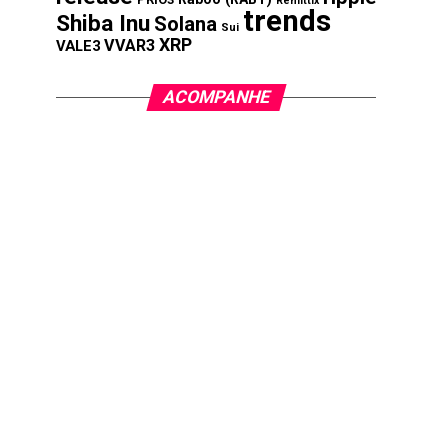
Remittix
trends
Shiba Inu
Solana
Sui
XRP
VVAR3
VALE3
ACOMPANHE