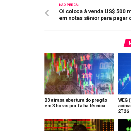
NÃO PERCA:
Oi coloca à venda US$ 500 m
em notas sênior para pagar d
V
B3 atrasa abertura do pregão
WEG (
em 3 horas por falha técnica
acima
2T26