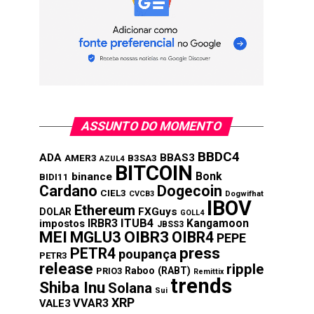
ASSUNTO DO MOMENTO
BBDC4
ADA
BBAS3
AMER3
B3SA3
AZUL4
BITCOIN
Bonk
binance
BIDI11
Cardano
Dogecoin
CIEL3
CVCB3
Dogwifhat
IBOV
Ethereum
FXGuys
DOLAR
GOLL4
IRBR3
ITUB4
Kangamoon
impostos
JBSS3
MEI
MGLU3
OIBR3
OIBR4
PEPE
press
PETR4
poupança
PETR3
release
ripple
Raboo (RABT)
PRIO3
Remittix
trends
Shiba Inu
Solana
Sui
XRP
VVAR3
VALE3