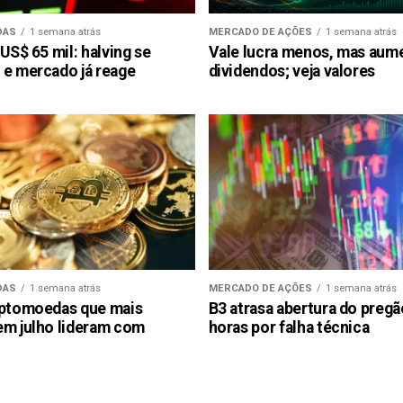
DAS
1 semana atrás
MERCADO DE AÇÕES
1 semana atrás
 US$ 65 mil: halving se
Vale lucra menos, mas aum
 e mercado já reage
dividendos; veja valores
DAS
1 semana atrás
MERCADO DE AÇÕES
1 semana atrás
iptomoedas que mais
B3 atrasa abertura do preg
em julho lideram com
horas por falha técnica