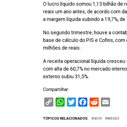
O lucro líquido somou 1,13 bilhão de r
reais um ano antes, de acordo com da
a margem líquida subindo a 19,7%, de 
No segundo trimestre, houve a contab
base de cálculo do PIS e Cofins, com 
milhões de reais.
A receita operacional líquida cresceu
com alta de 60,7% no mercado interno
externo subiu 31,5%.
Compartilhar:
Copy
WhatsApp
Twitter
Facebook
Reddit
Ema
Link
TÓPICOS RELACIONADOS:
IBOV
WEGE3