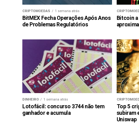
CRIPTOMOEDAS
1 semana atrás
CRIPTOMOE
BitMEX Fecha Operações Após Anos
Bitcoin a
de Problemas Regulatórios
aproxima
DINHEIRO
1 semana atrás
CRIPTOMOE
Lotofácil: concurso 3744 não tem
Top 5 cr
ganhador e acumula
subiram 
Uniswap