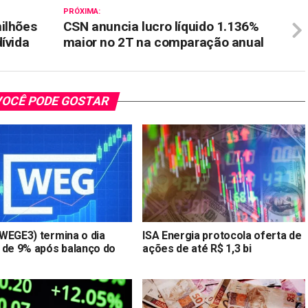
PRÓXIMA:
ilhões
CSN anuncia lucro líquido 1.136%
ívida
maior no 2T na comparação anual
OCÊ PODE GOSTAR
WEGE3) termina o dia
ISA Energia protocola oferta de
 de 9% após balanço do
ações de até R$ 1,3 bi