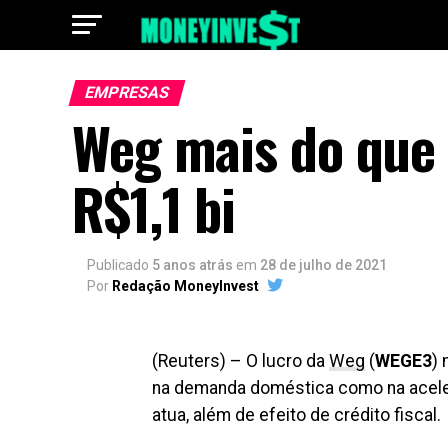
EMPRESAS
Weg mais do que 
R$1,1 bi
Publicado
5 anos atrás
em
28 de julho de 2021
Por
Redação MoneyInvest
(Reuters) – O lucro da
Weg
(
WEGE3
)
na demanda doméstica como na acelera
atua, além de efeito de crédito fiscal.