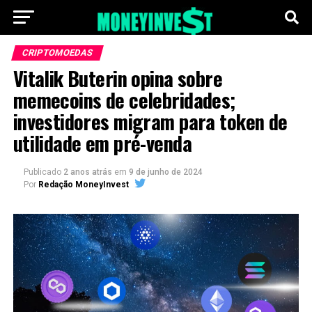
CRIPTOMOEDAS
Vitalik Buterin opina sobre
memecoins de celebridades;
investidores migram para token de
utilidade em pré-venda
Publicado
2 anos atrás
em
9 de junho de 2024
Por
Redação MoneyInvest