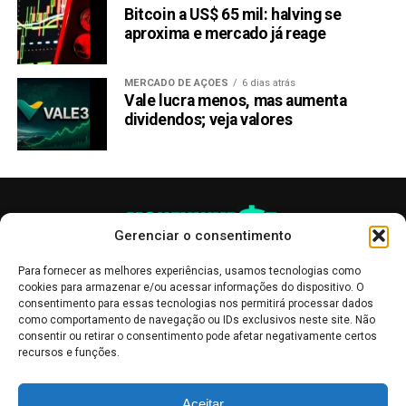
aconselhamento de investimento
nem recomendação
Bitcoin a US$ 65 mil: halving se
de compra de qualquer criptomoeda
. O objetivo é
aproxima e mercado já reage
manter os interessados em criptomoedas informados
sobre os desenvolvimentos recentes.
MERCADO DE AÇÕES
6 dias atrás
Vale lucra menos, mas aumenta
Compartilhar:
dividendos; veja valores
Copy
WhatsApp
Twitter
Facebook
Reddit
Email
Link
TÓPICOS RELACIONADOS:
ALGOTECH
PRESS RELEASE
Gerenciar o consentimento
PRÓXIMA:
A bolha das memes estoura com PEPE e WIF, DTX
Para fornecer as melhores experiências, usamos tecnologias como
Exchange surge como alternativa para ganhos de
cookies para armazenar e/ou acessar informações do dispositivo. O
100x
consentimento para essas tecnologias nos permitirá processar dados
como comportamento de navegação ou IDs exclusivos neste site. Não
NÃO PERCA:
consentir ou retirar o consentimento pode afetar negativamente certos
Donald Trump se proclama ‘presidente das criptos’
recursos e funções.
para atrair investidores de criptomoedas
As publicações no site Money Invest têm um caráter meramente
Aceitar