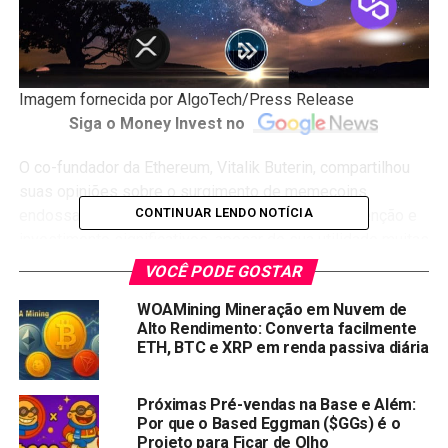
Imagem fornecida por AlgoTech/Press Release
Siga o Money Invest no
O co-fundador da Ethereum, Vitalik Buterin, compartilhou
suas opiniões sobre o surgimento de memecoins
CONTINUAR LENDO NOTÍCIA
endossadas por celebridades, que têm atraído atenção e
investimento significativos, apesar de sua utilidade muitas
vezes duvidosa.
VOCÊ PODE GOSTAR
Em resposta a esse sentimento, os investidores estão
WOAMining Mineração em Nuvem de
Alto Rendimento: Converta facilmente
cada vez mais direcionando seu foco para o promissor
ETH, BTC e XRP em renda passiva diária
token de utilidade Algotech (ALGT), cuja pré-venda pública
está em andamento. Será que esse recém-chegado está
preparado para superar seu concorrente mais
Próximas Pré-vendas na Base e Além:
Por que o Based Eggman ($GGs) é o
estabelecido? Vamos descobrir.
Projeto para Ficar de Olho