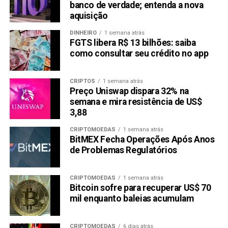
banco de verdade; entenda a nova
sério, o ALGT é a
melhor criptomoeda para comprar
aquisição
agora.
DINHEIRO
1 semana atrás
O Desempenho Estelar da Pré-venda do ALGT Atrai
FGTS libera R$ 13 bilhões: saiba
como consultar seu crédito no app
Investidores com Promessas de Ganhos Expressivos
O ALGT está causando impacto com seu impressionante
CRIPTOS
1 semana atrás
desempenho de pré-venda, prometendo aos investidores
Preço Uniswap dispara 32% na
iniciais um lucro substancial de 275% até o final da pré-
semana e mira resistência de US$
3,88
venda pública. Já, os investidores viram um ganho de
100% enquanto a Algotech se prepara para suas etapas
CRIPTOMOEDAS
1 semana atrás
finais. O apelo da plataforma continua a crescer, em parte
BitMEX Fecha Operações Após Anos
de Problemas Regulatórios
graças a um desconto de 25% nos preços atuais,
avaliando os tokens em um tentador US$ 0,08. Este
desconto gerou um aumento significativo de interesse
CRIPTOMOEDAS
1 semana atrás
dos adotantes tardios, levando a um aumento perceptível
Bitcoin sofre para recuperar US$ 70
mil enquanto baleias acumulam
à medida que novos compradores correm para o ALGT.
LEIA COM ATENÇÃO:
Este texto
não
constitui
CRIPTOMOEDAS
6 dias atrás