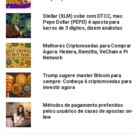
Vitalik Buterin Critica Moedas Meme de Celebridades:
Ethereum Aumenta 1,36% em Resposta
Stellar (XLM) sobe com DTCC, mas
Pepe Dollar (PEPD) é aposta para
lucros de 3 dígitos, dizem analistas
Vitalik Buterin
, co-fundador da rede Ethereum,
expressou
seu descontentamento com empreendimentos de moedas
meme impulsionados por celebridades no atual mercado
Melhores Criptomoedas para Comprar
de alta das criptomoedas em 5 de junho de 2024. Ele
Agora: Hedera, Remittix, VeChain e Pi
Network
criticou esses projetos por falta de objetivos honoráveis,
sugerindo que seriam mais respeitáveis se buscassem
metas públicas e causas específicas.
Trump sugere manter Bitcoin para
sempre: Conheça 6 criptomoedas para
Celebridades como Caitlyn Jenner, Rich The Kid, Iggy
investir agora
Azalea e Davido lançaram moedas meme, muitas vezes
resultando em perdas significativas para muitos
Métodos de pagamento preferidos
investidores, apesar de alguns obterem lucros
pelos usuários de casas de apostas on-
line
substanciais.
Por exemplo, as moedas JENNER de Jenner e DAVIDO de
Davido resultaram rapidamente em perdas financeiras