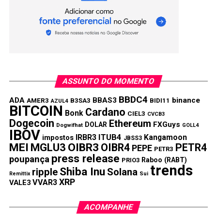
ASSUNTO DO MOMENTO
BBDC4
ADA
BBAS3
binance
AMER3
B3SA3
BIDI11
AZUL4
BITCOIN
Cardano
Bonk
CIEL3
CVCB3
Dogecoin
Ethereum
FXGuys
DOLAR
Dogwifhat
GOLL4
IBOV
IRBR3
ITUB4
Kangamoon
impostos
JBSS3
MEI
MGLU3
OIBR3
OIBR4
PETR4
PEPE
PETR3
press release
poupança
Raboo (RABT)
PRIO3
trends
Shiba Inu
ripple
Solana
Remittix
Sui
XRP
VVAR3
VALE3
ACOMPANHE