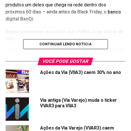
produtos um deles que chega na rede dentro dos
próximos 60 dias – ainda antes da Black Friday, o
banco
digital BanQi
.
Alguns entusiastas acreditam que VVAR3, pode dobrar de
valor.
CONTINUAR LENDO NOTÍCIA
VOCÊ PODE GOSTAR
Ações da Via (VIIA3) caem 30% no ano
Via antiga (Via Varejo) muda o ticker
VVAR3 para VIIA3
O Safra foi um pouco mais moderado, atualizou o preço-
alvo para as ações da
Via Varejo
(
VVAR3
), passando de
R$ 6,6 para R$ 8,1 em 2020.
Ações da Via Varejo (VVAR3) caem