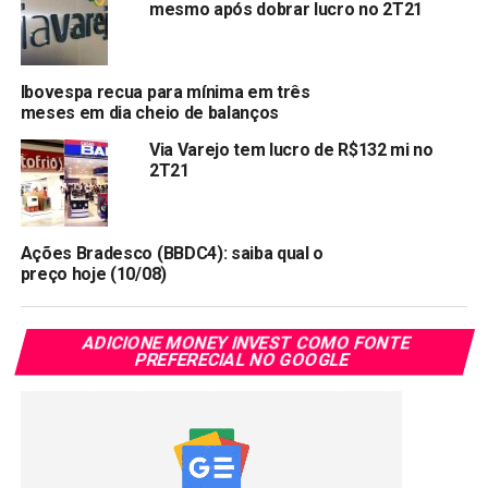
mesmo após dobrar lucro no 2T21
A recomendação para as ações é neutra, pois “existe
potencial limitado de valorização para a ação mesmo com
a melhora na margem operacional”. Além disso, “risco na
Ibovespa recua para mínima em três
execução pelo track record e maior competição no e-
meses em dia cheio de balanços
commerce” existem.
Via Varejo tem lucro de R$132 mi no
2T21
Compartilhar:
Copy
WhatsApp
Twitter
Facebook
Reddit
Email
Ações Bradesco (BBDC4): saiba qual o
Link
preço hoje (10/08)
TÓPICOS RELACIONADOS:
VVAR3
PRÓXIMA:
ADICIONE MONEY INVEST COMO FONTE
AT&T não tem interesse na compra da Oi
PREFERECIAL NO GOOGLE
NÃO PERCA:
Oi oferece sua rede de telefonia móvel para as rivais