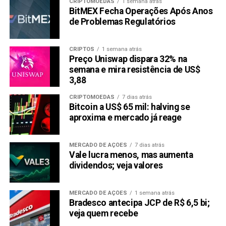
CRIPTOMOEDAS
1 semana atrás
3. Tecnologia e Inovação
BitMEX Fecha Operações Após Anos
de Problemas Regulatórios
A tecnologia subjacente de uma criptomoeda é um fator
crítico a ser considerado. Avalie as especificações
CRIPTOS
1 semana atrás
técnicas, a escalabilidade e os recursos de segurança do
Preço Uniswap dispara 32% na
projeto. A inovação na forma de casos de uso únicos,
semana e mira resistência de US$
3,88
parcerias ou avanços tecnológicos também pode
contribuir para o sucesso a longo prazo de uma alternativa
CRIPTOMOEDAS
7 dias atrás
Shiba Inu.
Bitcoin a US$ 65 mil: halving se
aproxima e mercado já reage
4. Risco e Volatilidade
MERCADO DE AÇÕES
7 dias atrás
As criptomoedas são conhecidas por sua volatilidade, e
Vale lucra menos, mas aumenta
investir nelas traz riscos inerentes. Considere seu apetite
dividendos; veja valores
ao risco e tolerância antes de investir em qualquer
alternativa Shiba Inu. É aconselhável diversificar sua
MERCADO DE AÇÕES
1 semana atrás
carteira de investimentos e não alocar todos os seus
Bradesco antecipa JCP de R$ 6,5 bi;
fundos em uma única criptomoeda.
veja quem recebe