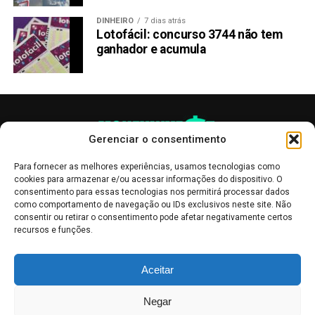
Investindo em alternativas
DINHEIRO
7 dias atrás
Lotofácil: concurso 3744 não tem
Shiba Inu – Prós e Contras
ganhador e acumula
Antes de mergulhar em investir em alternativas Shiba Inu,
é essencial pesar os prós e contras. Aqui estão algumas
vantagens e desvantagens potenciais a serem
consideradas:
Gerenciar o consentimento
Profissionais:
Para fornecer as melhores experiências, usamos tecnologias como
cookies para armazenar e/ou acessar informações do dispositivo. O
Diversificação: Investir em alternativas Shiba Inu
consentimento para essas tecnologias nos permitirá processar dados
permite diversificar sua carteira de criptomoedas,
como comportamento de navegação ou IDs exclusivos neste site. Não
consentir ou retirar o consentimento pode afetar negativamente certos
reduzindo o risco de depender de um único ativo.
recursos e funções.
Potencial de crescimento: Se você identificar uma
alternativa promissora de Shiba Inu logo no início,
As publicações no site Money Invest têm um caráter meramente
Aceitar
informativo, servindo como boletins de divulgação, e não devem ser
há potencial de crescimento significativo à medida
interpretadas como recomendações de investimento.
Leia mais
que o projeto ganha força no mercado.
Negar
Mercado de Criptomoedas,
Bolsa de Valores
.
Money Invest
: O futuro