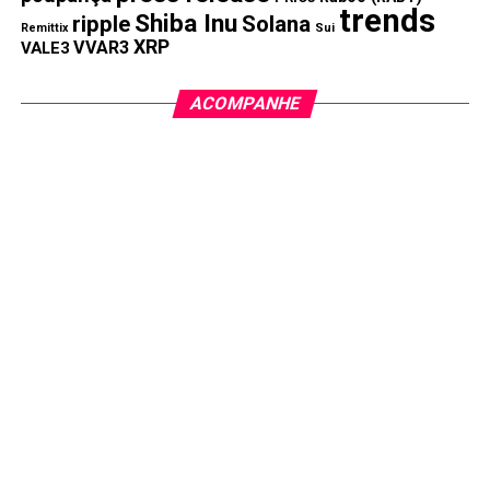
trends
Shiba Inu
ripple
Solana
Remittix
Sui
XRP
VVAR3
VALE3
ACOMPANHE