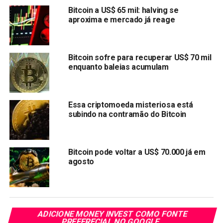
Bitcoin a US$ 65 mil: halving se
um veículo de apoio financeiro à Ucrânia e potencialmente
aproxima e mercado já reage
à Rússia. Já que o Bitcoin que não é controlado por
nenhum governo poderia ser uma alternativa para a
Rússia
driblar as sanções
que vem sofrendo.
Bitcoin sofre para recuperar US$ 70 mil
enquanto baleias acumulam
Na última sexta-feira (25), um dos maiores pools de
mineração do Ethereum
parou
de atender usuários russos
para apoiar a Ucrânia.
Essa criptomoeda misteriosa está
subindo na contramão do Bitcoin
Compartilhar:
Copy
WhatsApp
Twitter
Facebook
Reddit
Email
Link
Bitcoin pode voltar a US$ 70.000 já em
agosto
TÓPICOS RELACIONADOS:
BITCOIN
PRÓXIMA:
Senado avança para aprovar regras para mercado de
criptomoedas no Brasil
ADICIONE MONEY INVEST COMO FONTE
NÃO PERCA:
PREFERECIAL NO GOOGLE