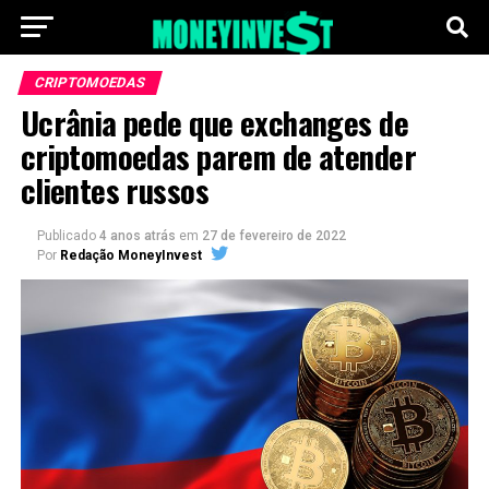
CRIPTOMOEDAS
Ucrânia pede que exchanges de
criptomoedas parem de atender
clientes russos
Publicado
4 anos atrás
em
27 de fevereiro de 2022
Por
Redação MoneyInvest