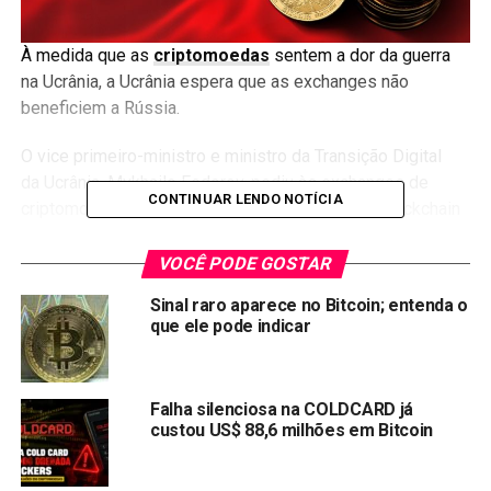
À medida que as
criptomoedas
sentem a dor da guerra
na Ucrânia, a Ucrânia espera que as exchanges não
beneficiem a Rússia.
O vice primeiro-ministro e ministro da Transição Digital
da Ucrânia, Mykhailo Fedorov, pediu às exchanges de
CONTINUAR LENDO NOTÍCIA
criptomoedas que congelem os endereços de blockchain
de todos os usuários russos. Segundo Federov, a medida
ajudaria Ucrânia a se defender da invasão da Rússia.
VOCÊ PODE GOSTAR
Sinal raro aparece no Bitcoin; entenda o
Em um tweet, Fedorov
ressaltou
a importância de cortar o
que ele pode indicar
acesso às
criptomoedas de políticos russos
e
bielorrussos, além de “bloquear usuários do país”. Ele
também convocou outras figuras importantes incluindo
Falha silenciosa na COLDCARD já
Elon Musk e Mark Zuckerberg para ajudar a Ucrânia na
custou US$ 88,6 milhões em Bitcoin
criação do Metaverso para ajudar o país.
As criptomoedas estão no centro do conflito, fornecendo