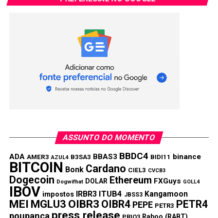
Pool de mineração Ethereum interrompe todos os
serviços para a Rússia
ASSUNTO DO MOMENTO
BBDC4
ADA
BBAS3
binance
AMER3
B3SA3
BIDI11
AZUL4
BITCOIN
Cardano
Bonk
CIEL3
CVCB3
Dogecoin
Ethereum
FXGuys
DOLAR
Dogwifhat
GOLL4
IBOV
IRBR3
ITUB4
Kangamoon
impostos
JBSS3
MEI
MGLU3
OIBR3
OIBR4
PETR4
PEPE
PETR3
press release
poupança
Raboo (RABT)
PRIO3