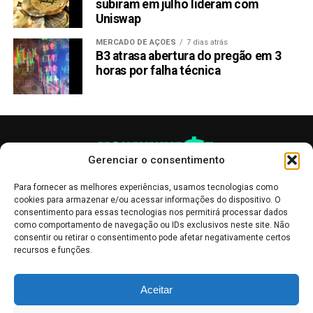
subiram em julho lideram com
Uniswap
MERCADO DE AÇÕES
7 dias atrás
B3 atrasa abertura do pregão em 3
horas por falha técnica
Gerenciar o consentimento
Para fornecer as melhores experiências, usamos tecnologias como
cookies para armazenar e/ou acessar informações do dispositivo. O
consentimento para essas tecnologias nos permitirá processar dados
como comportamento de navegação ou IDs exclusivos neste site. Não
consentir ou retirar o consentimento pode afetar negativamente certos
recursos e funções.
As publicações no site Money Invest têm um caráter meramente
Aceitar
informativo, servindo como boletins de divulgação, e não devem ser
interpretadas como recomendações de investimento.
Leia mais