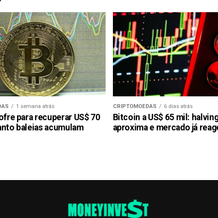
DAS
1 semana atrás
CRIPTOMOEDAS
6 dias atrás
ofre para recuperar US$ 70
Bitcoin a US$ 65 mil: halvin
anto baleias acumulam
aproxima e mercado já reag