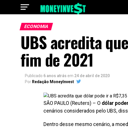
ECONOMIA
UBS acredita que
fim de 2021
Publicado
6 anos atrás
em
24 de abril de 2020
Por
Redação MoneyInvest
SÃO PAULO (Reuters) – O
dólar poder
cenários considerados pelo UBS, disse
Dentro desse mesmo cenário, a moeda