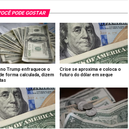
OCÊ PODE GOSTAR
no Trump enfraquece o
Crise se aproxima e coloca o
 de forma calculada, dizem
futuro do dólar em xeque
tas