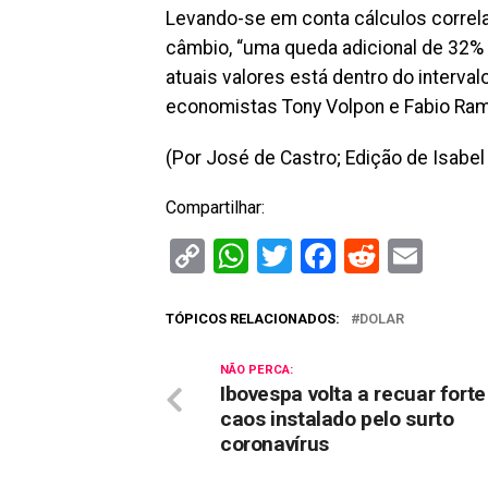
Levando-se em conta cálculos correlac
câmbio, “uma queda adicional de 32% n
atuais valores está dentro do intervalo
economistas Tony Volpon e Fabio Ra
(Por José de Castro; Edição de Isabel 
Compartilhar:
Copy
WhatsApp
Twitter
Facebook
Reddit
Ema
Link
TÓPICOS RELACIONADOS:
DOLAR
NÃO PERCA:
Ibovespa volta a recuar fort
caos instalado pelo surto
coronavírus