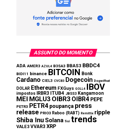
ASSUNTO DO MOMENTO
BBDC4
ADA
BBAS3
AMER3
B3SA3
AZUL4
BITCOIN
Bonk
binance
BIDI11
Cardano
Dogecoin
CIEL3
CVCB3
Dogwifhat
IBOV
Ethereum
FXGuys
DOLAR
GOLL4
IRBR3
ITUB4
Kangamoon
impostos
JBSS3
MEI
MGLU3
OIBR3
OIBR4
PEPE
press
PETR4
poupança
PETR3
release
ripple
Raboo (RABT)
PRIO3
Remittix
trends
Shiba Inu
Solana
Sui
XRP
VVAR3
VALE3