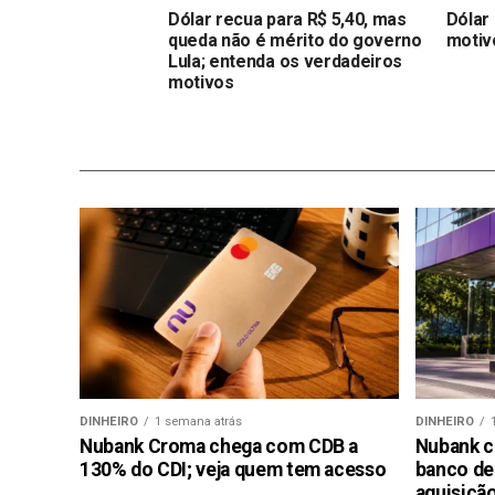
Dólar recua para R$ 5,40, mas
Dólar 
queda não é mérito do governo
motiv
Lula; entenda os verdadeiros
motivos
DINHEIRO
1 semana atrás
DINHEIRO
Nubank Croma chega com CDB a
Nubank c
130% do CDI; veja quem tem acesso
banco de
aquisiçã