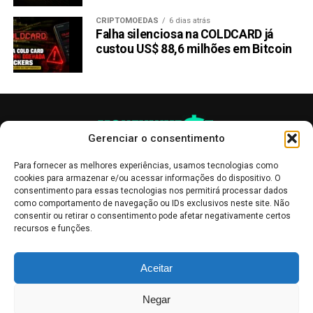
CRIPTOMOEDAS
6 dias atrás
Falha silenciosa na COLDCARD já
custou US$ 88,6 milhões em Bitcoin
Gerenciar o consentimento
Para fornecer as melhores experiências, usamos tecnologias como
cookies para armazenar e/ou acessar informações do dispositivo. O
consentimento para essas tecnologias nos permitirá processar dados
como comportamento de navegação ou IDs exclusivos neste site. Não
consentir ou retirar o consentimento pode afetar negativamente certos
recursos e funções.
As publicações no site Money Invest têm um caráter meramente
Aceitar
informativo, servindo como boletins de divulgação, e não devem ser
interpretadas como recomendações de investimento.
Leia mais
Negar
Mercado de Criptomoedas,
Bolsa de Valores
.
Money Invest
: O futuro