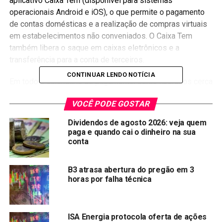
aplicativo Caixa Tem (disponível para sistemas
operacionais Android e iOS), o que permite o pagamento
de contas domésticas e a realização de compras virtuais
em estabelecimentos não conveniados. O Caixa Tem
também libera o saque em caixas eletrônicos e a
transferência para a conta de terceiros.
CONTINUAR LENDO NOTÍCIA
Em todo o calendário de pagamento, serão liberados cerca
de R$ 30 bilhões para aproximadamente 42 milhões de
VOCÊ PODE GOSTAR
trabalhadores com direito ao saque. Pelo calendário
divulgado em março, a liberação dos recursos segue
Dividendos de agosto 2026: veja quem
cronograma baseado no mês de nascimento. O dinheiro
paga e quando cai o dinheiro na sua
será liberado em etapas até 15 de junho, quando recebem
conta
os nascidos em dezembro.
B3 atrasa abertura do pregão em 3
Todo o processo para pedir o saque será informatizado. O
horas por falha técnica
trabalhador não precisará ir a uma agência da Caixa,
bastando entrar no aplicativo oficial do FGTS, disponível
para smartphones e tablets, e inserir os dados
ISA Energia protocola oferta de ações