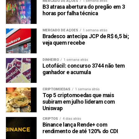
MERCADO DE AÇÕES
1 semana atrás
B3 atrasa abertura do pregão em 3
horas por falha técnica
MERCADO DE AÇÕES
1 semana atrás
Bradesco antecipa JCP de R$ 6,5 bi;
veja quem recebe
DINHEIRO
1 semana atrás
Lotofácil: concurso 3744 não tem
ganhador e acumula
CRIPTOMOEDAS
1 semana atrás
Top 5 criptomoedas que mais
subiram em julho lideram com
Uniswap
CRIPTOS
4 dias atrás
Binance lança Rende+ com
rendimento de até 120% do CDI