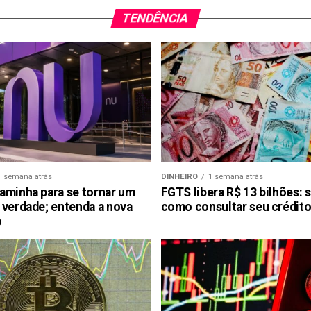
TENDÊNCIA
1 semana atrás
DINHEIRO
1 semana atrás
aminha para se tornar um
FGTS libera R$ 13 bilhões: 
 verdade; entenda a nova
como consultar seu crédito
o