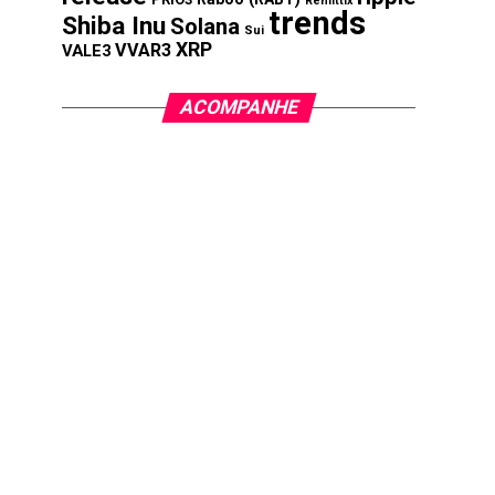
Remittix
trends
Shiba Inu
Solana
Sui
XRP
VVAR3
VALE3
ACOMPANHE