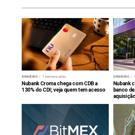
DINHEIRO
1 semana atrás
DINHEIRO
Nubank Croma chega com CDB a
Nubank c
130% do CDI; veja quem tem acesso
banco de
aquisiçã