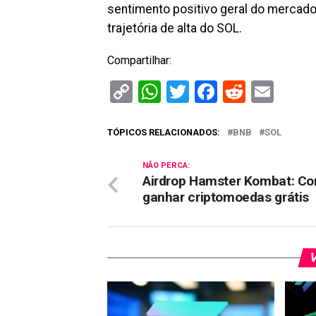
sentimento positivo geral do mercado
trajetória de alta do SOL.
Compartilhar:
Copy
WhatsApp
Twitter
Facebook
Reddit
Ema
Link
TÓPICOS RELACIONADOS:
BNB
SOL
NÃO PERCA:
Airdrop Hamster Kombat: C
ganhar criptomoedas grátis
V