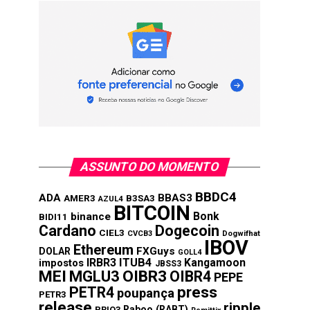
ASSUNTO DO MOMENTO
BBDC4
ADA
BBAS3
AMER3
B3SA3
AZUL4
BITCOIN
Bonk
binance
BIDI11
Cardano
Dogecoin
CIEL3
CVCB3
Dogwifhat
IBOV
Ethereum
FXGuys
DOLAR
GOLL4
IRBR3
ITUB4
Kangamoon
impostos
JBSS3
MEI
MGLU3
OIBR3
OIBR4
PEPE
press
PETR4
poupança
PETR3
release
ripple
Raboo (RABT)
PRIO3