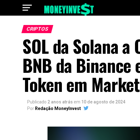
CRIPTOS
SOL da Solana a 
BNB da Binance e
Token em Market
Publicado
2 anos atrás
em
10 de agosto de 2024
Por
Redação MoneyInvest