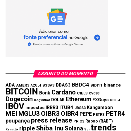
Informações
da CoinMarketCap indicam que os traders
estão se posicionando, prevendo um cenário mais
positivo.
Siga o Money Invest no
Compartilhar:
Copy
WhatsApp
Twitter
Facebook
Reddit
Email
Link
ASSUNTO DO MOMENTO
TÓPICOS RELACIONADOS:
SHIBA INU
TRENDS
BBDC4
ADA
BBAS3
binance
PRÓXIMA:
AMER3
B3SA3
BIDI11
AZUL4
BITCOIN
CATDOG é acusada de se preparar para dar um golpe
Cardano
Bonk
CIEL3
CVCB3
de mestre
Dogecoin
Ethereum
FXGuys
DOLAR
Dogwifhat
GOLL4
IBOV
NÃO PERCA:
IRBR3
ITUB4
Kangamoon
impostos
JBSS3
Os tokens Trumpcoin, TRUMP e MAGA se
MEI
MGLU3
OIBR3
OIBR4
PETR4
PEPE
PETR3
recuperam com a ajudinha de Elon Musk
press release
poupança
Raboo (RABT)
PRIO3
trends
Shiba Inu
ripple
Solana
Remittix
Sui