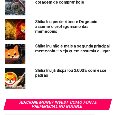
coragem de comprar hoje
Shiba Inu perde ritmo e Dogecoin
assume o protagonismo das
memecoins
Shiba Inu não é mais a segunda principal
memecoin — veja quem assumiu o lugar
Shiba Inu já disparou 2.000% com esse
Fonte: Coingeckp
padrão
A Pricepredictions previu o
preço do SHIB
para 2024.
Segundo a análise da inteligência artificial, o valor do SHIB
pode crescer
100%
ao longo do ano. Se essas previsões
se concretizarem, um investimento de US$ 1.000 poderia
ADICIONE MONEY INVEST COMO FONTE
se transformar em US$ 2.000.
PREFERECIAL NO GOOGLE