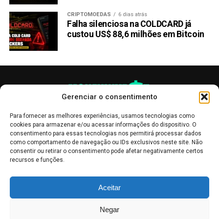
CRIPTOMOEDAS
6 dias atrás
Falha silenciosa na COLDCARD já
custou US$ 88,6 milhões em Bitcoin
Gerenciar o consentimento
Para fornecer as melhores experiências, usamos tecnologias como
cookies para armazenar e/ou acessar informações do dispositivo. O
consentimento para essas tecnologias nos permitirá processar dados
como comportamento de navegação ou IDs exclusivos neste site. Não
consentir ou retirar o consentimento pode afetar negativamente certos
recursos e funções.
As publicações no site Money Invest têm um caráter meramente
Aceitar
informativo, servindo como boletins de divulgação, e não devem ser
interpretadas como recomendações de investimento.
Leia mais
Negar
Mercado de Criptomoedas,
Bolsa de Valores
.
Money Invest
: O futuro