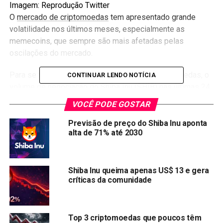
Imagem: Reprodução Twitter
O
mercado de criptomoedas
tem apresentado grande
volatilidade nos últimos meses, especialmente as
memecoins, que sempre são mais afetadas pelas
oscilações do mercado.
Para se ter uma ideia da volatilidade das criptomoedas, o
CONTINUAR LENDO NOTÍCIA
volume de negociação do Shiba Inu (SHIB) nas últimas 24
horas foi de
US$ 179.896.198
, representando uma queda
VOCÊ PODE GOSTAR
de 32,10% em relação ao dia anterior.
Previsão de preço do Shiba Inu aponta
alta de 71% até 2030
Shiba Inu queima apenas US$ 13 e gera
críticas da comunidade
Top 3 criptomoedas que poucos têm