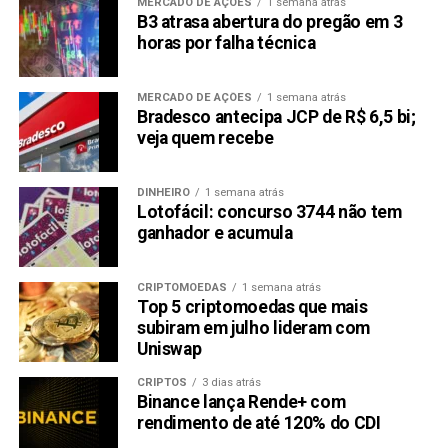
MERCADO DE AÇÕES
1 semana atrás
B3 atrasa abertura do pregão em 3
horas por falha técnica
MERCADO DE AÇÕES
1 semana atrás
Bradesco antecipa JCP de R$ 6,5 bi;
veja quem recebe
DINHEIRO
1 semana atrás
Lotofácil: concurso 3744 não tem
ganhador e acumula
CRIPTOMOEDAS
1 semana atrás
Top 5 criptomoedas que mais
subiram em julho lideram com
Uniswap
CRIPTOS
3 dias atrás
Binance lança Rende+ com
rendimento de até 120% do CDI