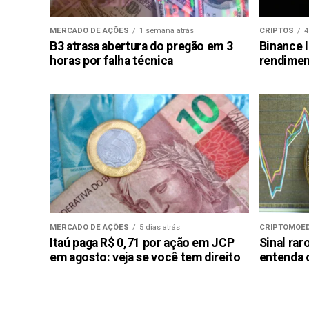
MERCADO DE AÇÕES
1 semana atrás
CRIPTOS
4
B3 atrasa abertura do pregão em 3
Binance 
horas por falha técnica
rendimen
MERCADO DE AÇÕES
5 dias atrás
CRIPTOMOE
Itaú paga R$ 0,71 por ação em JCP
Sinal rar
em agosto: veja se você tem direito
entenda o