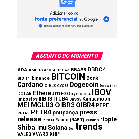
ASSUNTO DO MOMENTO
BBDC4
ADA
BBAS3
AMER3
B3SA3
AZUL4
BITCOIN
Bonk
binance
BIDI11
Cardano
Dogecoin
CIEL3
CVCB3
Dogwifhat
IBOV
Ethereum
FXGuys
DOLAR
GOLL4
IRBR3
ITUB4
Kangamoon
impostos
JBSS3
MEI
MGLU3
OIBR3
OIBR4
PEPE
press
PETR4
poupança
PETR3
release
ripple
Raboo (RABT)
PRIO3
Remittix
trends
Shiba Inu
Solana
Sui
XRP
VVAR3
VALE3