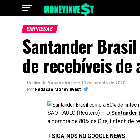
EMPRESAS
Santander Brasi
de recebíveis de
Publicado
6 anos atrás
em
11 de agosto de 2020
Por
Redação MoneyInvest
SÃO PAULO (Reuters) – O
Santander B
a compra de 80% da Gira, fintech de r
+
SIGA-NOS NO GOOGLE NEWS