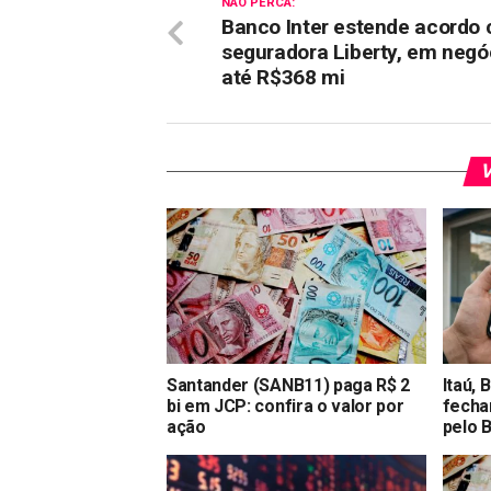
NÃO PERCA:
Banco Inter estende acordo
seguradora Liberty, em negó
até R$368 mi
V
Santander (SANB11) paga R$ 2
Itaú,
bi em JCP: confira o valor por
fecha
ação
pelo B