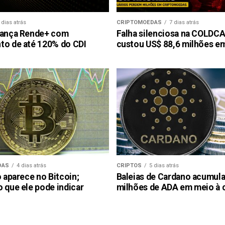
 dias atrás
CRIPTOMOEDAS
7 dias atrás
lança Rende+ com
Falha silenciosa na COLDCA
to de até 120% do CDI
custou US$ 88,6 milhões em
DAS
4 dias atrás
CRIPTOS
5 dias atrás
o aparece no Bitcoin;
Baleias de Cardano acumul
 que ele pode indicar
milhões de ADA em meio à 