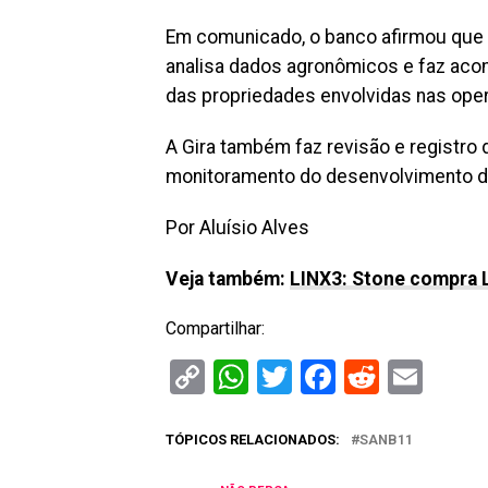
Em comunicado, o banco afirmou que a
analisa dados agronômicos e faz ac
das propriedades envolvidas nas oper
A Gira também faz revisão e registro d
monitoramento do desenvolvimento d
Por Aluísio Alves
Veja também:
LINX3: Stone compra L
Compartilhar:
Copy
WhatsApp
Twitter
Facebook
Reddit
Ema
Link
TÓPICOS RELACIONADOS:
SANB11