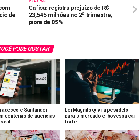
PRÓXIMA:
 com
Gafisa: registra prejuízo de R$
cio de
23,545 milhões no 2º trimestre,
piora de 85%
OCÊ PODE GOSTAR
 Bradesco e Santander
Lei Magnitsky vira pesadelo
m centenas de agências
para o mercado e Ibovespa cai
rasil
forte