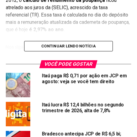
2012, o
cálculo de rendimento da poupança
ficou
atrelado aos juros da (SELIC), acrescido da taxa
referencial (TR). Essa taxa é calculada no dia do depósito
mais a remuneração atualizada da caderneta de poupança,
que é hoje
é 2,97% ao ano
.
CONTINUAR LENDO NOTÍCIA
Rendimento da poupança hoje
VOCÊ PODE GOSTAR
Itaú paga R$ 0,71 por ação em JCP em
Data
Remuneração
mensal
Selic
agosto: veja se você tem direito
28/07/2021
R$ 0,2446
4,25% ano
Para quem deseja saber com maior clareza como funciona
Itaú lucra R$ 12,4 bilhões no segundo
o
rendimento da poupança
trimestre de 2026, alta de 7,8%
, o Banco do Brasil
disponibilizou em seu endereço eletrônico a
Calculadora
do Cidadão
, com todos os valores de referência para a TR
e a poupança.
Bradesco antecipa JCP de R$ 6,5 bi;