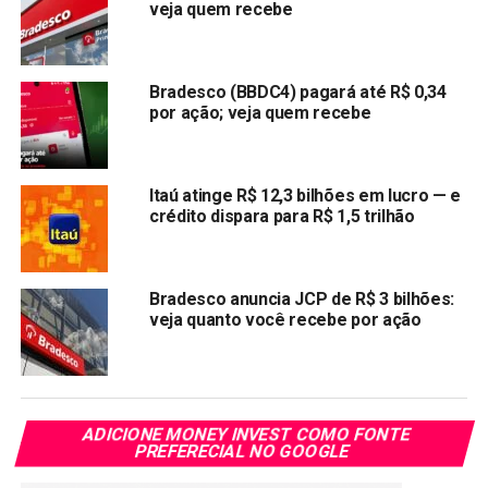
veja quem recebe
Vale lembrar, que a
remuneração
dos depósitos da
poupança é calculada sobre o menor saldo de cada
período de rendimento. O período de rendimento é o mês
Bradesco (BBDC4) pagará até R$ 0,34
corrido, a partir da data de aniversário da conta de
por ação; veja quem recebe
depósito da poupança.
Não está satisfeito com o rendimento da poupança?
Itaú atinge R$ 12,3 bilhões em lucro — e
Confira
aqui
quais os melhores investimento para sair da
crédito dispara para R$ 1,5 trilhão
poupança.
Fonte:
Banco Central do Brasil
Bradesco anuncia JCP de R$ 3 bilhões:
veja quanto você recebe por ação
(*) – art. 12 da Lei nº 8.177. de 1º de março de 1991. com
a redação dada pela Lei nº 12.703. de 7 de agosto de
2012. e art. 7º da Lei nº 8.660. de 28 de maio de 1993.
Compartilhar:
ADICIONE MONEY INVEST COMO FONTE
PREFERECIAL NO GOOGLE
Copy
WhatsApp
Twitter
Facebook
Reddit
Email