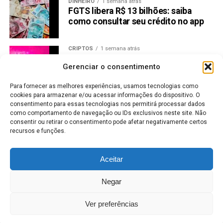
DINHEIRO
1 semana atrás
FGTS libera R$ 13 bilhões: saiba
como consultar seu crédito no app
CRIPTOS
1 semana atrás
Preço Uniswap dispara 32% na
Gerenciar o consentimento
semana e mira resistência de US$
3,88
Para fornecer as melhores experiências, usamos tecnologias como
cookies para armazenar e/ou acessar informações do dispositivo. O
CRIPTOMOEDAS
1 semana atrás
consentimento para essas tecnologias nos permitirá processar dados
BitMEX Fecha Operações Após Anos
como comportamento de navegação ou IDs exclusivos neste site. Não
de Problemas Regulatórios
consentir ou retirar o consentimento pode afetar negativamente certos
recursos e funções.
CRIPTOMOEDAS
7 dias atrás
Bitcoin a US$ 65 mil: halving se
Aceitar
aproxima e mercado já reage
Negar
MERCADO DE AÇÕES
7 dias atrás
Vale lucra menos, mas aumenta
Ver preferências
dividendos; veja valores