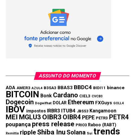
Link
TÓPICOS RELACIONADOS:
BBDC4
ITUB4
POUPANÇA
PRÓXIMA:
Rendimento da poupança hoje – 29/07/2021
NÃO PERCA:
Amazon pode aceitar pagamentos em
criptomoedas; cardano e ethereum estão na lista
ASSUNTO DO MOMENTO
BBDC4
ADA
BBAS3
binance
AMER3
B3SA3
BIDI11
AZUL4
BITCOIN
Cardano
Bonk
CIEL3
CVCB3
Dogecoin
Ethereum
FXGuys
DOLAR
Dogwifhat
GOLL4
IBOV
IRBR3
ITUB4
Kangamoon
impostos
JBSS3
MEI
MGLU3
OIBR3
OIBR4
PETR4
PEPE
PETR3
press release
poupança
Raboo (RABT)
PRIO3
trends
Shiba Inu
ripple
Solana
Remittix
Sui