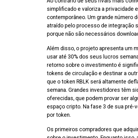
Ao contrário de seus rivais mais con
simplificado e valoriza a privacidade 
contemporâneo. Um grande número d
atraído pelo processo de integração 
porque não são necessários downloads
Além disso, o projeto apresenta um 
usar até 30% dos seus lucros semana
retorno sobre o investimento é signi
tokens de circulação e destinar a out
que o token RBLK será altamente def
semana. Grandes investidores têm si
oferecidas, que podem provar ser al
espaço cripto. Na fase 3 de sua pré-
por token.
Os primeiros compradores que adquir
sobre o investimento. Enquanto isso