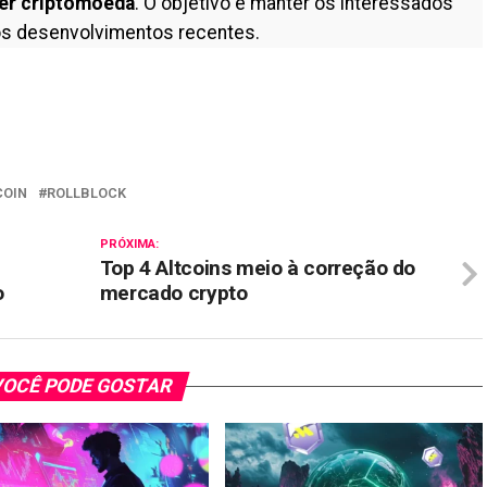
er criptomoeda
. O objetivo é manter os interessados
s desenvolvimentos recentes.
il
COIN
ROLLBLOCK
PRÓXIMA:
Top 4 Altcoins meio à correção do
o
mercado crypto
OCÊ PODE GOSTAR