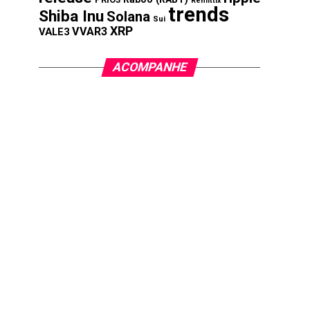
Remittix
trends
Shiba Inu
Solana
Sui
XRP
VVAR3
VALE3
ACOMPANHE