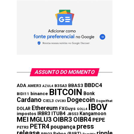
ASSUNTO DO MOMENTO
BBDC4
ADA
BBAS3
AMER3
B3SA3
AZUL4
BITCOIN
Bonk
binance
BIDI11
Cardano
Dogecoin
CIEL3
CVCB3
Dogwifhat
IBOV
Ethereum
FXGuys
DOLAR
GOLL4
IRBR3
ITUB4
Kangamoon
impostos
JBSS3
MEI
MGLU3
OIBR3
OIBR4
PEPE
press
PETR4
poupança
PETR3
release
ripple
Raboo (RABT)
PRIO3