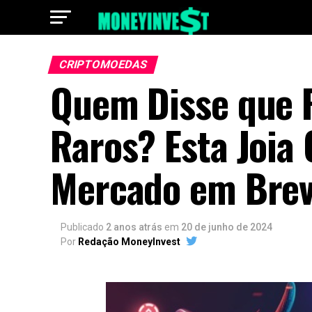
CRIPTOMOEDAS
Quem Disse que 
Raros? Esta Joia
Mercado em Bre
Publicado
2 anos atrás
em
20 de junho de 2024
Por
Redação MoneyInvest