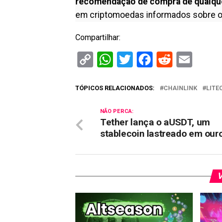
recomendação de compra de qualqu
em criptomoedas informados sobre o
Compartilhar:
Copy
WhatsApp
Twitter
Facebook
Reddit
Ema
Link
TÓPICOS RELACIONADOS:
CHAINLINK
LITE
NÃO PERCA:
Tether lança o aUSDT, um
stablecoin lastreado em our
V