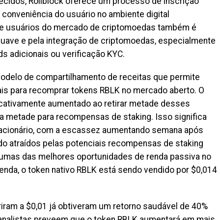
hecidos, Rollblock oferece um processo de inscrição
e conveniência do usuário no ambiente digital
e usuários do mercado de criptomoedas também é
suave e pela integração de criptomoedas, especialmente
 adicionais ou verificação KYC.
modelo de compartilhamento de receitas que permite
is para recomprar tokens RBLK no mercado aberto. O
ficativamente aumentado ao retirar metade desses
ra metade para recompensas de staking. Isso significa
lacionário, com a escassez aumentando semana após
do atraídos pelas potenciais recompensas de staking
gumas das melhores oportunidades de renda passiva no
venda, o token nativo RBLK está sendo vendido por $0,014
iram a $0,01 já obtiveram um retorno saudável de 40%
, analistas preveem que o token RBLK aumentará em mais