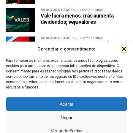
e Toncoin para Tornar os Investidores Milionários
MERCADO DE AÇÕES
1 semana atrás
Vale lucra menos, mas aumenta
O sistema inovador de recompra e recompensas de
dividendos; veja valores
staking do Rollblock e suas opções de jogos em
expansão oferecem um potencial de crescimento maior
do que Bitcoin Cash e Toncoin. Ainda melhor, seu forte
MERCADO DE AÇÕES
1 semana atrás
Bradesco antecipa JCP de R$ 6,5 bi;
desempenho na pré-venda e planos de expansão futura
Gerenciar o consentimento
veja quem recebe
posicionam Rollblock como a altcoin mais provável de
tornar os investidores milionários durante a próxima
Para fornecer as melhores experiências, usamos tecnologias como
cookies para armazenar e/ou acessar informações do dispositivo. O
DINHEIRO
1 semana atrás
corrida de alta das criptomoedas.
consentimento para essas tecnologias nos permitirá processar dados
Lotofácil: concurso 3744 não tem
como comportamento de navegação ou IDs exclusivos neste site. Não
ganhador e acumula
Leia mais sobre a Pré-venda do Rollblock (RBLK)
consentir ou retirar o consentimento pode afetar negativamente certos
Hoje!
recursos e funções.
CRIPTOMOEDAS
1 semana atrás
Top 5 criptomoedas que mais
Website:
Aceitar
subiram em julho lideram com
Uniswap
Redes Sociais:
https://linktr.ee/rollblockcasino
Negar
MERCADO DE AÇÕES
1 semana atrás
LEIA COM ATENÇÃO:
Este texto
não
constitui
B3 atrasa abertura do pregão em 3
Ver preferências