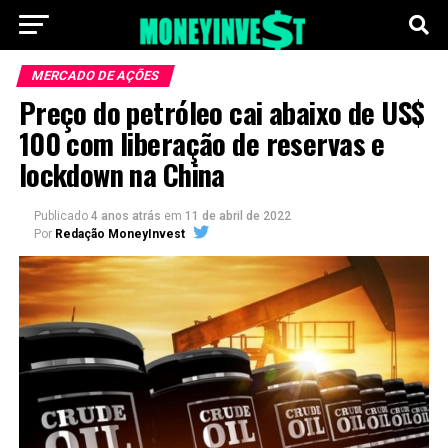
MERCADO DE AÇÕES
Preço do petróleo cai abaixo de US$
100 com liberação de reservas e
lockdown na China
Publicado
4 anos atrás
em
11 de abril de 2022
Por
Redação MoneyInvest