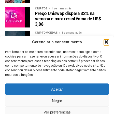
CRIPTOS
1 semana atrás
Preço Uniswap dispara 32% na
semana e mira resistência de US$
3,88
CRIPTOMOEDAS
1 semana atrás
BitMEX Fecha Operações Após Anos
Gerenciar o consentimento
de Problemas Regulatórios
Para fornecer as melhores experiências, usamos tecnologias como
cookies para armazenar e/ou acessar informações do dispositivo. O
CRIPTOMOEDAS
7 dias atrás
consentimento para essas tecnologias nos permitirá processar dados
Bitcoin a US$ 65 mil: halving se
como comportamento de navegação ou IDs exclusivos neste site. Não
aproxima e mercado já reage
consentir ou retirar o consentimento pode afetar negativamente certos
recursos e funções.
MERCADO DE AÇÕES
7 dias atrás
Vale lucra menos, mas aumenta
Aceitar
dividendos; veja valores
Negar
MERCADO DE AÇÕES
1 semana atrás
Bradesco antecipa JCP de R$ 6,5 bi;
Ver preferências