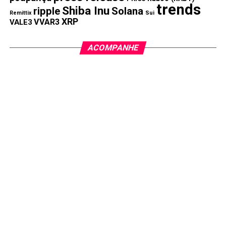
trends
Confira as ações que mais subiram e caíram nesta
Shiba Inu
ripple
Solana
Remittix
Sui
quarta-feira (06)
XRP
VVAR3
VALE3
ACOMPANHE