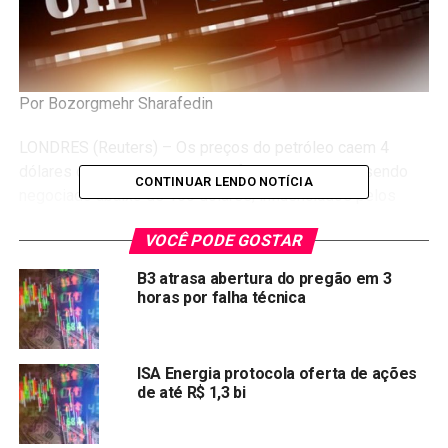
Por Bozorgmehr Sharafedin
LONDRES (Reuters) – Os preços do petróleo caem 4
dólares o barril nesta segunda-feira, com o Brent sendo
CONTINUAR LENDO NOTÍCIA
negociado abaixo de 100 dólares, influenciados pelos
planos de liberação de volumes recordes de petróleo e
VOCÊ PODE GOSTAR
derivados de estoques estratégicos e pelos contínuos
lockdowns na China para contenção do coronavírus.
B3 atrasa abertura do pregão em 3
horas por falha técnica
O petróleo Brent para entrega em junho caía 4,26 dólares,
ou 4,14%, a 98,52 dólares por barril às 11h10 (horário de
Brasília). O petróleo bruto dos Estados Unidos (WTI)
ISA Energia protocola oferta de ações
perdia 4,15 dólares, ou 4,23%, para 94,11 dólares.
de até R$ 1,3 bi
O Bank of Americamanteve sua previsão para o petróleo