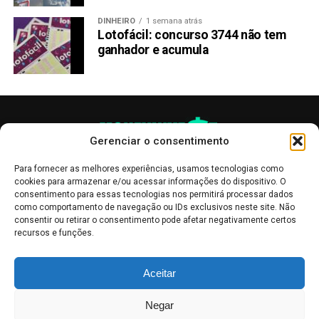
DINHEIRO
1 semana atrás
Lotofácil: concurso 3744 não tem
ganhador e acumula
Gerenciar o consentimento
Para fornecer as melhores experiências, usamos tecnologias como
cookies para armazenar e/ou acessar informações do dispositivo. O
consentimento para essas tecnologias nos permitirá processar dados
como comportamento de navegação ou IDs exclusivos neste site. Não
consentir ou retirar o consentimento pode afetar negativamente certos
recursos e funções.
As publicações no site Money Invest têm um caráter meramente
Aceitar
informativo, servindo como boletins de divulgação, e não devem ser
interpretadas como recomendações de investimento.
Leia mais
Negar
Mercado de Criptomoedas,
Bolsa de Valores
.
Money Invest
: O futuro