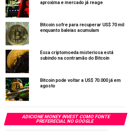
aproxima e mercado já reage
Bitcoin sofre para recuperar US$ 70 mil
Fonte: Coingecko
enquanto baleias acumulam
A trajetória do Bitcoin é simplesmente incrível. O preço já
chegou a US$ 93,477! Isso está fazendo com que até os
mais céticos mudem de ideia. Alguns especialistas acham
Essa criptomoeda misteriosa está
que o
Bitcoin pode chegar a US$ 100 mil ainda este
subindo na contramão do Bitcoin
ano
.
O que está alimentando esse
Bitcoin pode voltar a US$ 70.000 já em
agosto
otimismo?
A adoção crescente por investidores grandes, eleições
americanas e um ambiente mais favorável. O Bitcoin
ADICIONE MONEY INVEST COMO FONTE
provou ser resistente e adaptável em um mercado em
PREFERECIAL NO GOOGLE
constante mudança.