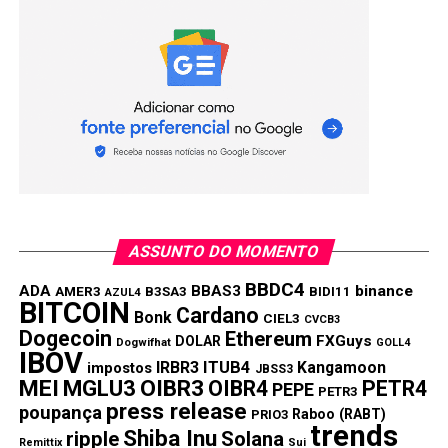
Enquanto o mundo segue observando o que o futuro
reserva para essa moeda digital pioneira, uma coisa é
certa: o Bitcoin está solidificado como o líder no sistema
financeiro.
Compartilhar:
Copy
WhatsApp
Twitter
Facebook
Reddit
Email
Link
TÓPICOS RELACIONADOS:
BITCOIN
TRENDS
ASSUNTO DO MOMENTO
PRÓXIMA:
BBDC4
ADA
BBAS3
binance
AMER3
B3SA3
BIDI11
AZUL4
El Salvador e Butão ignoraram os críticos e hoje
BITCOIN
Cardano
faturam com o Bitcoin
Bonk
CIEL3
CVCB3
Dogecoin
Ethereum
FXGuys
DOLAR
Dogwifhat
GOLL4
NÃO PERCA:
IBOV
IRBR3
ITUB4
Kangamoon
impostos
Como proteger seu iPhone contra hacks de
JBSS3
MEI
MGLU3
OIBR3
OIBR4
PETR4
PEPE
criptomoedas
PETR3
press release
poupança
Raboo (RABT)
PRIO3
trends
Shiba Inu
ripple
Solana
Remittix
Sui