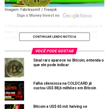
Imagem: Fabrikasimf / Freepik
Siga o Money Invest no
O Bitcoin continua a impressionar e
calando os criticos
! A
maior moeda digital do mundo acaba de bater mais um
CONTINUAR LENDO NOTÍCIA
recorde, ultrapassando os US$ 90 mil (cerca de R$ 525
mil). E o que está por trás desse salto? A eleição de
Donald Trump, entre outras coisas.
VOCÊ PODE GOSTAR
Sinal raro aparece no Bitcoin; entenda o
que ele pode indicar
Falha silenciosa na COLDCARD já
custou US$ 88,6 milhões em Bitcoin
Bitcoin a US$ 65 mil: halving se