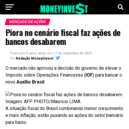
MERCADO DE AÇÕES
Piora no cenário fiscal faz ações de
bancos desabarem
Publicado
5 anos atrás
em
17 de setembro de 2021
Por
Redação MoneyInvest
O mercado não aprovou a decisão do governo de elevar o
Imposto sobre Operações Financeiras (
IOF
) para bancar o
novo
Auxílio Brasil
Imagem: AFP PHOTO/Mauricio LIMA
A situação fiscal do Brasil combinando menor crescimento
e mais inflação, estão puxando as ações do setor bancário
para baixo.