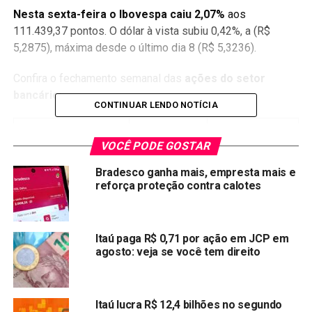
Nesta sexta-feira o Ibovespa caiu 2,07%
aos
111.439,37 pontos. O dólar à vista subiu 0,42%, a (R$
5,2875), máxima desde o último dia 8 (R$ 5,3236).
Confira o fechamento semanal das
ações do setor
bancário
:
CONTINUAR LENDO NOTÍCIA
Bancos
Queda na
Valor de
semana
fechamento
VOCÊ PODE GOSTAR
ABC BRASIL (ABCB4)
-6.16%
R$ 27,11
Bradesco ganha mais, empresta mais e
reforça proteção contra calotes
BANCO INTER (BIDI11)
-4.21%
R$ 60,01
BANCO PAN (BPAN4)
+3,54%
R$ 16,68
BANRISUL (BRSR6)
+0,25%
R$ 11,94
Itaú paga R$ 0,71 por ação em JCP em
agosto: veja se você tem direito
BRADESCO (BBDC4)
-6,01%
R$ 20,02
BANCO DO BRASIL
-2,01%
R$ 28,94
(BBAS3)
Itaú lucra R$ 12,4 bilhões no segundo