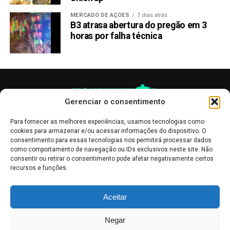
MERCADO DE AÇÕES
7 dias atrás
B3 atrasa abertura do pregão em 3
horas por falha técnica
Gerenciar o consentimento
Para fornecer as melhores experiências, usamos tecnologias como
cookies para armazenar e/ou acessar informações do dispositivo. O
consentimento para essas tecnologias nos permitirá processar dados
como comportamento de navegação ou IDs exclusivos neste site. Não
consentir ou retirar o consentimento pode afetar negativamente certos
recursos e funções.
As publicações no site Money Invest têm um caráter meramente
Aceitar
informativo, servindo como boletins de divulgação, e não devem ser
interpretadas como recomendações de investimento.
Leia mais
Negar
Mercado de Criptomoedas,
Bolsa de Valores
.
Money Invest
: O futuro