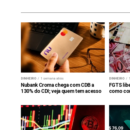
DINHEIRO
1 semana atrás
DINHEIRO
Nubank Croma chega com CDB a
FGTS libe
130% do CDI; veja quem tem acesso
como con