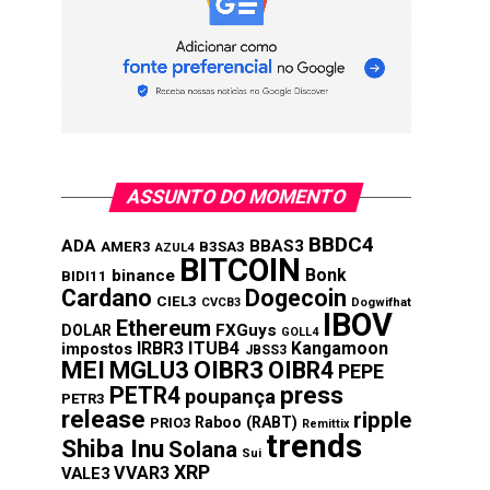
ASSUNTO DO MOMENTO
BBDC4
ADA
BBAS3
AMER3
B3SA3
AZUL4
BITCOIN
Bonk
binance
BIDI11
Cardano
Dogecoin
CIEL3
CVCB3
Dogwifhat
IBOV
Ethereum
FXGuys
DOLAR
GOLL4
IRBR3
ITUB4
Kangamoon
impostos
JBSS3
MEI
MGLU3
OIBR3
OIBR4
PEPE
press
PETR4
poupança
PETR3
release
ripple
Raboo (RABT)
PRIO3
Remittix
trends
Shiba Inu
Solana
Sui
XRP
VVAR3
VALE3