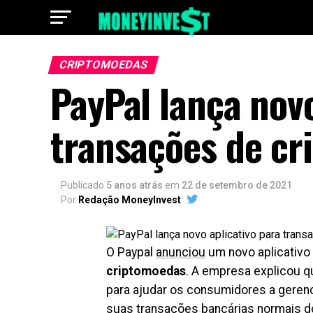
CRIPTOMOEDAS
PayPal lança novo
transações de c
Publicado
5 anos atrás
em
22 de setembro de 2021
Por
Redação MoneyInvest
O Paypal
anunciou
um novo aplicativo
criptomoedas
. A empresa explicou q
para ajudar os consumidores a gere
suas transações bancárias normais do