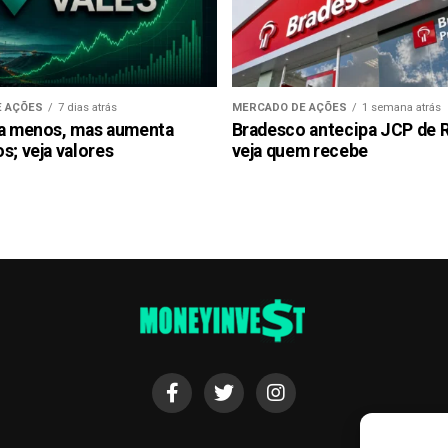
 AÇÕES
7 dias atrás
MERCADO DE AÇÕES
1 semana atrás
ra menos, mas aumenta
Bradesco antecipa JCP de R$
s; veja valores
veja quem recebe