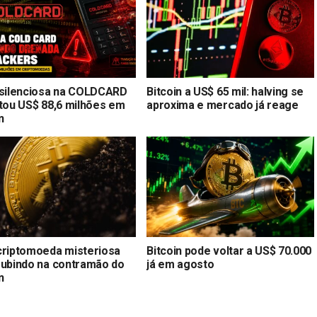
 silenciosa na COLDCARD
Bitcoin a US$ 65 mil: halving se
stou US$ 88,6 milhões em
aproxima e mercado já reage
n
criptomoeda misteriosa
Bitcoin pode voltar a US$ 70.000
subindo na contramão do
já em agosto
n