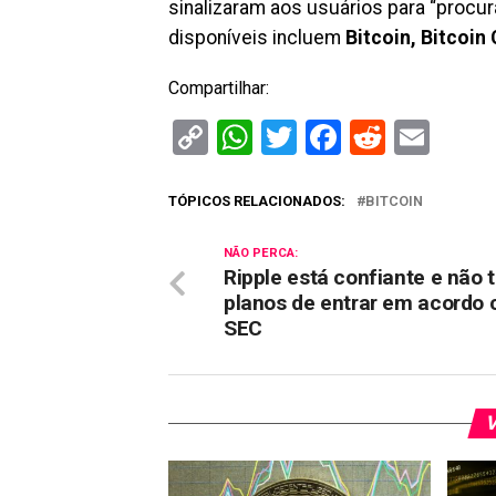
sinalizaram aos usuários para “procura
disponíveis incluem
Bitcoin, Bitcoin
Compartilhar:
Copy
WhatsApp
Twitter
Facebook
Reddit
Ema
Link
TÓPICOS RELACIONADOS:
BITCOIN
NÃO PERCA:
Ripple está confiante e não 
planos de entrar em acordo
SEC
V