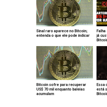
Sinal raro aparece no Bitcoin;
Falha
entenda o que ele pode indicar
já cu
Bitcoi
Bitcoin sofre para recuperar
Essa 
US$ 70 mil enquanto baleias
está 
acumulam
Bitcoi