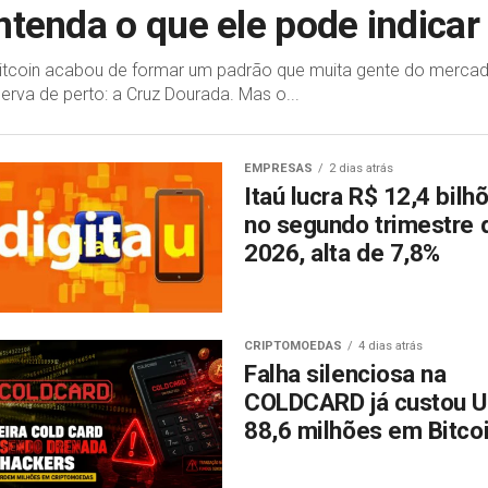
ntenda o que ele pode indicar
itcoin acabou de formar um padrão que muita gente do merca
erva de perto: a Cruz Dourada. Mas o...
EMPRESAS
2 dias atrás
Itaú lucra R$ 12,4 bilh
no segundo trimestre 
2026, alta de 7,8%
CRIPTOMOEDAS
4 dias atrás
Falha silenciosa na
COLDCARD já custou 
88,6 milhões em Bitco