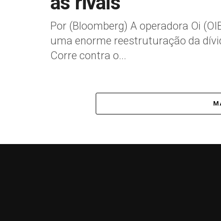
as rivais
Por (Bloomberg) A operadora Oi (OIB
uma enorme reestruturação da dívid
Corre contra o...
MA