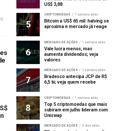
US$ 3,88
CRIPTOMOEDAS
1 semana atrás
do
Bitcoin a US$ 65 mil: halving se
aproxima e mercado já reage
MERCADO DE AÇÕES
1 semana atrás
Vale lucra menos, mas
ões
aumenta dividendos; veja
de
valores
MERCADO DE AÇÕES
1 semana atrás
Bradesco antecipa JCP de R$
6,5 bi; veja quem recebe
CRIPTOMOEDAS
1 semana atrás
Top 5 criptomoedas que mais
US$
subiram em julho lideram com
in
Uniswap
MERCADO DE AÇÕES
6 dias atrás