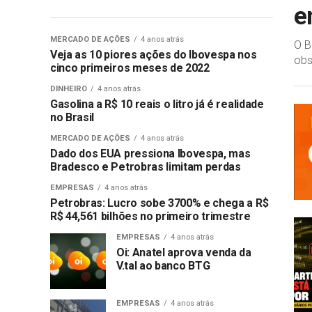
e
MERCADO DE AÇÕES
4 anos atrás
O B
Veja as 10 piores ações do Ibovespa nos
obs
cinco primeiros meses de 2022
DINHEIRO
4 anos atrás
Gasolina a R$ 10 reais o litro já é realidade
no Brasil
MERCADO DE AÇÕES
4 anos atrás
Dado dos EUA pressiona Ibovespa, mas
Bradesco e Petrobras limitam perdas
EMPRESAS
4 anos atrás
Petrobras: Lucro sobe 3700% e chega a R$
R$ 44,561 bilhões no primeiro trimestre
EMPRESAS
4 anos atrás
Oi: Anatel aprova venda da
V.tal ao banco BTG
EMPRESAS
4 anos atrás