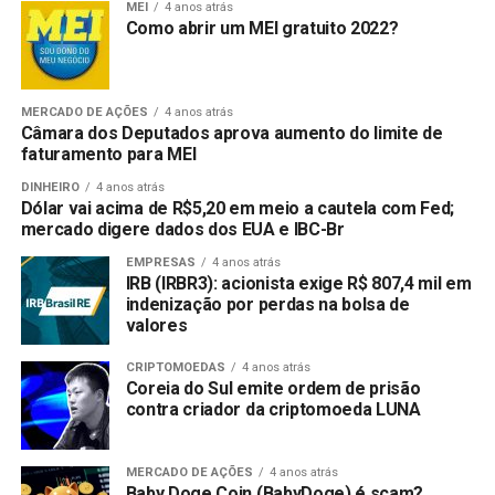
MEI
4 anos atrás
Como abrir um MEI gratuito 2022?
MERCADO DE AÇÕES
4 anos atrás
Câmara dos Deputados aprova aumento do limite de
faturamento para MEI
DINHEIRO
4 anos atrás
Dólar vai acima de R$5,20 em meio a cautela com Fed;
mercado digere dados dos EUA e IBC-Br
EMPRESAS
4 anos atrás
IRB (IRBR3): acionista exige R$ 807,4 mil em
indenização por perdas na bolsa de
valores
CRIPTOMOEDAS
4 anos atrás
Coreia do Sul emite ordem de prisão
contra criador da criptomoeda LUNA
MERCADO DE AÇÕES
4 anos atrás
Baby Doge Coin (BabyDoge) é scam?