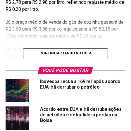
R$ 2,78 para R$ 2,98 por litro, refletindo reajuste médio de
R$ 0,20 por litro.
Já o preço médio de venda do gás de cozinha passará de
R$ 3,60 para R$ 3,86 por kg, equivalente a R$ 50,15 por
13kg, refletindo reajuste médio de R$ 26 por kg.
De acordo com a companhia, esses ajustes “são
CONTINUAR LENDO NOTÍCIA
importantes para garantir que o mercado siga sendo
suprido em bases econômicas e sem riscos de
desabastecimento pelos diferentes atores responsáveis
VOCÊ PODE GOSTAR
pelo atendimento às diversas regiões brasileiras”.
Ibovespa recua a 169 mil após acordo
EUA-Irã derrubar o petróleo
Em agosto,
puxada pelos combustíveis
, a inflação subiu
0,87%, a maior inflação para o mês desde o ano 2000, de
acordo com o Instituto Brasileiro de Geografia e
Acordo entre EUA e Irã derruba ações
Estatística (IBGE).
de petróleo e setor lidera perdas na
Bolsa
O Mercado financeiro também elevou a projeção da
inflação
para 8,45% neste ano.