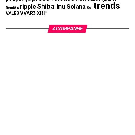
trends
Shiba Inu
ripple
Solana
Remittix
Sui
XRP
VVAR3
VALE3
ACOMPANHE