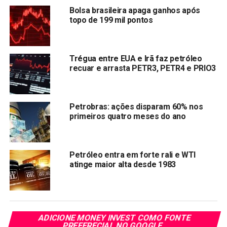
Bolsa brasileira apaga ganhos após
topo de 199 mil pontos
Com informações Reuters
Ações da Oi (OIBR3) fecham em alta 6,67% nesta
Trégua entre EUA e Irã faz petróleo
sexta-feira (02)
recuar e arrasta PETR3, PETR4 e PRIO3
Com prejuízo de R$ 3,409 bi no 2º tri, ações da Oi
caem mais de 9%
Ações da Oi (OIBR3;OIBR4) terminam o dia em
Petrobras: ações disparam 60% nos
primeiros quatro meses do ano
queda após prejuízo subir 82,4%
Banco Inter BIDI4 fará desdobramento de ações na
proporção de 1 para 6
Petróleo entra em forte rali e WTI
Ação da Oi (OIBR3) entra nos centavos e corre
atinge maior alta desde 1983
risco de Grupamento
Compartilhar:
Copy
WhatsApp
Twitter
Facebook
Reddit
Email
ADICIONE MONEY INVEST COMO FONTE
PREFERECIAL NO GOOGLE