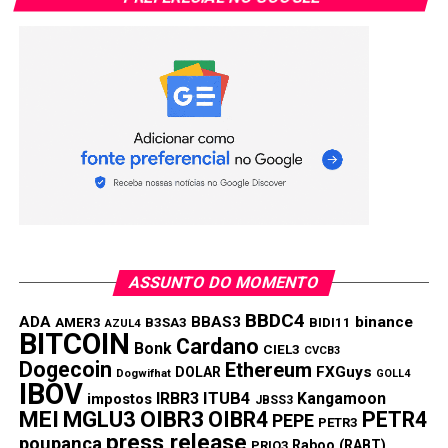
Link
TÓPICOS RELACIONADOS:
PETR4
PRÓXIMA:
Rendimento da poupança hoje: 11/10/2021
NÃO PERCA:
Rendimento da poupança hoje: 08/10/2021
ASSUNTO DO MOMENTO
BBDC4
ADA
BBAS3
binance
AMER3
B3SA3
BIDI11
AZUL4
BITCOIN
Cardano
Bonk
CIEL3
CVCB3
Dogecoin
Ethereum
FXGuys
DOLAR
Dogwifhat
GOLL4
IBOV
IRBR3
ITUB4
Kangamoon
impostos
JBSS3
MEI
MGLU3
OIBR3
OIBR4
PETR4
PEPE
PETR3
press release
poupança
Raboo (RABT)
PRIO3