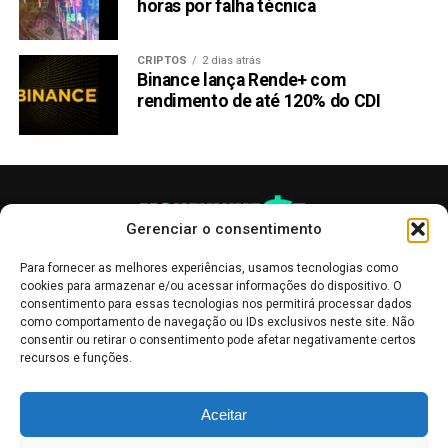
horas por falha técnica
CRIPTOS
2 dias atrás
Binance lança Rende+ com
rendimento de até 120% do CDI
Gerenciar o consentimento
Para fornecer as melhores experiências, usamos tecnologias como
cookies para armazenar e/ou acessar informações do dispositivo. O
consentimento para essas tecnologias nos permitirá processar dados
como comportamento de navegação ou IDs exclusivos neste site. Não
consentir ou retirar o consentimento pode afetar negativamente certos
recursos e funções.
As publicações no site Money Invest têm um caráter meramente
Aceitar
informativo, servindo como boletins de divulgação, e não devem ser
interpretadas como recomendações de investimento.
Leia mais