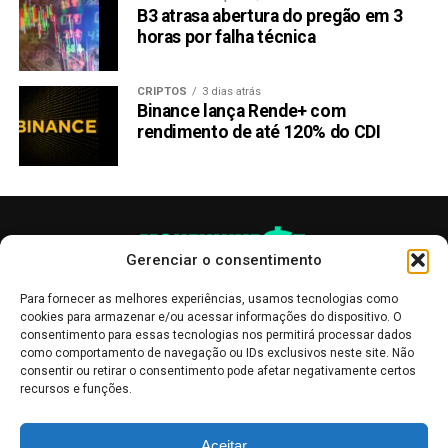
B3 atrasa abertura do pregão em 3
NÃO PERCA:
horas por falha técnica
Ripple: Preço do XRP poderá atingir o valor de US$
2,90 em 2024, alta de 500%
CRIPTOS
3 dias atrás
Binance lança Rende+ com
rendimento de até 120% do CDI
Gerenciar o consentimento
Para fornecer as melhores experiências, usamos tecnologias como
cookies para armazenar e/ou acessar informações do dispositivo. O
consentimento para essas tecnologias nos permitirá processar dados
como comportamento de navegação ou IDs exclusivos neste site. Não
consentir ou retirar o consentimento pode afetar negativamente certos
recursos e funções.
As publicações no site Money Invest têm um caráter meramente
Aceitar