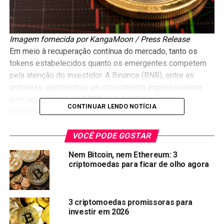
Imagem fornecida por KangaMoon / Press Release
Em meio à recuperação contínua do mercado, tanto os
tokens estabelecidos quanto os emergentes competem
pela atenção do investidor. A Binance (BNB), entre as
primeiras, demonstrou um crescimento impressionante
com um aumento de 9,79% na semana passada,
CONTINUAR LENDO NOTÍCIA
capitalizando o recente aumento do Bitcoin.
Por outro lado,
KangaMoon
, um recém-chegado, procura
VOCÊ PODE GOSTAR
revolucionar o espaço da
moeda meme
, rompendo com o
Nem Bitcoin, nem Ethereum: 3
status quo estereotipado associado às moedas meme.
criptomoedas para ficar de olho agora
Enquanto isso, a
Arbitrum
continuou a enfrentar grandes
flutuações abaixo da marca de preço de US$ 2.
3 criptomoedas promissoras para
investir em 2026