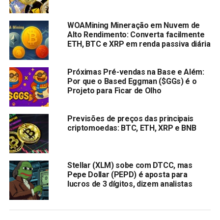
KangaMoon: Pioneira na evolução da moeda meme
através da integração Play-to-Earn e SocialFi
WOAMining Mineração em Nuvem de
Alto Rendimento: Converta facilmente
está fazendo uma entrada notável no mercado de moedas
ETH, BTC e XRP em renda passiva diária
meme, destacando-se por sua integração estratégica de
tecnologias movidas a blockchain como SocialFi e
Próximas Pré-vendas na Base e Além:
GameFi. Em particular, a plataforma oferece aos
Por que o Based Eggman ($GGs) é o
utilizadores um ecossistema de jogo dedicado onde
Projeto para Ficar de Olho
podem participar em batalhas e concursos, com o
potencial de ganhar recompensas sob a forma de tokens
Previsões de preços das principais
meme e tokens não fungíveis (NFTs) procurados.
criptomoedas: BTC, ETH, XRP e BNB
Ao contrário da maioria das moedas meme por aí, o token
KANG nativo tem uma função dupla, tanto como o principal
Stellar (XLM) sobe com DTCC, mas
meio de troca dentro do ecossistema quanto como token
Pepe Dollar (PEPD) é aposta para
de governança. Entre outras coisas, o token nativo facilita
lucros de 3 dígitos, dizem analistas
as transações no jogo, atualizações de personagens e
desbloqueia privilégios de governança exclusivos para
detentores de tokens.