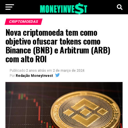
CRIPTOMOEDAS
Nova criptomoeda tem como
objetivo ofuscar tokens como
Binance (BNB) e Arbitrum (ARB)
com alto ROI
Publicado
2 anos atrás
em
2 de março de 2024
Por
Redação MoneyInvest