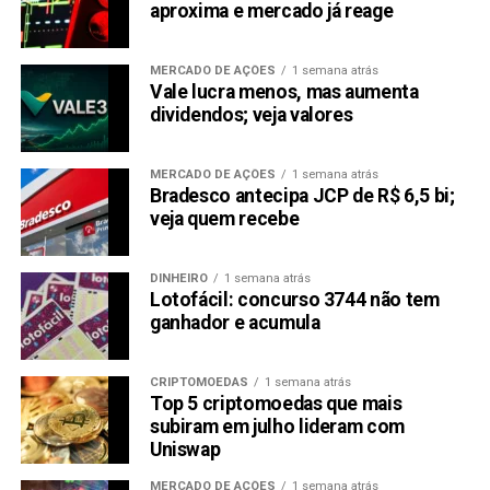
4% na semana passada. Embora isso possa não
aproxima e mercado já reage
representar um aumento substancial, analistas e
investidores expressam esperança, vendo esse
MERCADO DE AÇÕES
1 semana atrás
movimento positivo como um precursor potencial de
Vale lucra menos, mas aumenta
maior recuperação e resiliência do mercado.
dividendos; veja valores
Saiba mais pré-venda da KangaMoon (KANG)!
MERCADO DE AÇÕES
1 semana atrás
Site:
Bradesco antecipa JCP de R$ 6,5 bi;
Junte-se à nossa comunidade de telegramas:
al
veja quem recebe
Compartilhar:
DINHEIRO
1 semana atrás
Copy
WhatsApp
Twitter
Facebook
Reddit
Email
Lotofácil: concurso 3744 não tem
ganhador e acumula
Link
TÓPICOS RELACIONADOS:
ARBITRUM
BINANCE COIN
CRIPTOMOEDAS
1 semana atrás
KANGAMOON
PRESS RELEASE
Top 5 criptomoedas que mais
subiram em julho lideram com
PRÓXIMA:
Uniswap
5 principais Altcoins para ficar de olho antes de uma
possível explosão de valor ainda em 2024
MERCADO DE AÇÕES
1 semana atrás