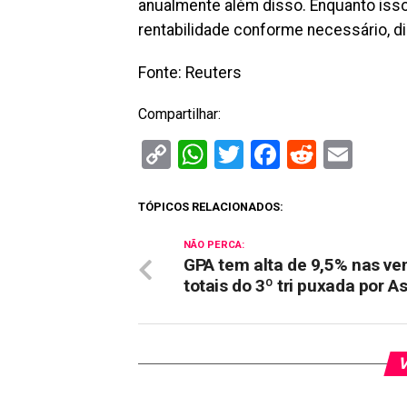
anualmente além disso. Enquanto isso,
rentabilidade conforme necessário, di
Fonte: Reuters
Compartilhar:
Copy
WhatsApp
Twitter
Facebook
Reddit
Ema
Link
TÓPICOS RELACIONADOS:
NÃO PERCA:
GPA tem alta de 9,5% nas ve
totais do 3º tri puxada por A
V