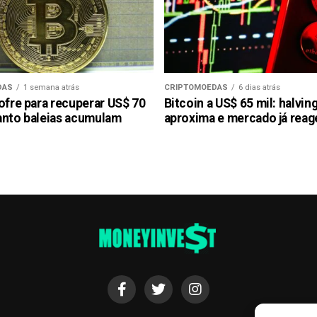
DAS
1 semana atrás
CRIPTOMOEDAS
6 dias atrás
ofre para recuperar US$ 70
Bitcoin a US$ 65 mil: halvin
anto baleias acumulam
aproxima e mercado já reag