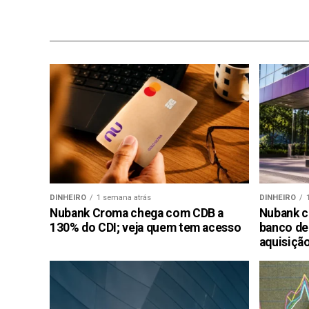
DINHEIRO
1 semana atrás
DINHEIRO
Nubank Croma chega com CDB a
Nubank c
130% do CDI; veja quem tem acesso
banco de
aquisiçã