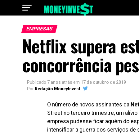
EMPRESAS
Netflix supera es
concorrência pe
Publicado
7 anos atrás
em
17 de outubro de 2019
Por
Redação MoneyInvest
O número de novos assinantes da
Net
Street no terceiro trimestre, um alív
empresa pudesse ficar aquém do espe
intensificar a guerra dos serviços de 