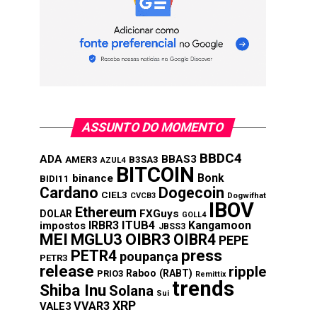
ASSUNTO DO MOMENTO
BBDC4
ADA
BBAS3
AMER3
B3SA3
AZUL4
BITCOIN
Bonk
binance
BIDI11
Cardano
Dogecoin
CIEL3
CVCB3
Dogwifhat
IBOV
Ethereum
FXGuys
DOLAR
GOLL4
IRBR3
ITUB4
Kangamoon
impostos
JBSS3
MEI
MGLU3
OIBR3
OIBR4
PEPE
press
PETR4
poupança
PETR3
release
ripple
Raboo (RABT)
PRIO3
Remittix
trends
Shiba Inu
Solana
Sui
XRP
VVAR3
VALE3