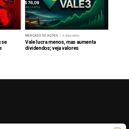
MERCADO DE AÇÕES
6 dias atrás
g se
Vale lucra menos, mas aumenta
e
dividendos; veja valores