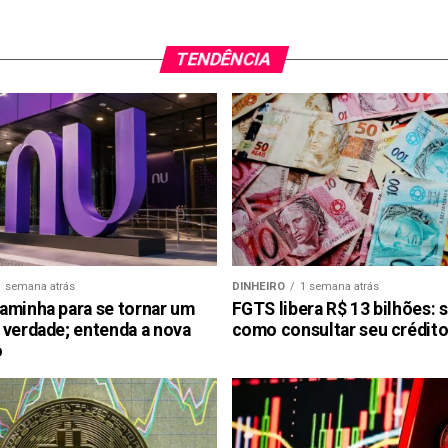
TENDÊNCIA
1 semana atrás
DINHEIRO
1 semana atrás
aminha para se tornar um
FGTS libera R$ 13 bilhões: 
 verdade; entenda a nova
como consultar seu crédito
o