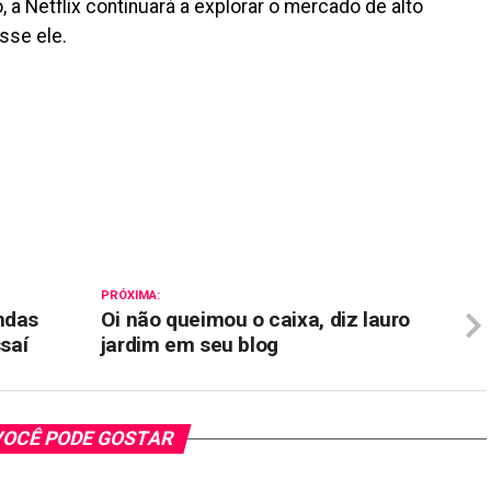
 a Netflix continuará a explorar o mercado de alto
sse ele.
il
PRÓXIMA:
ndas
Oi não queimou o caixa, diz lauro
ssaí
jardim em seu blog
OCÊ PODE GOSTAR