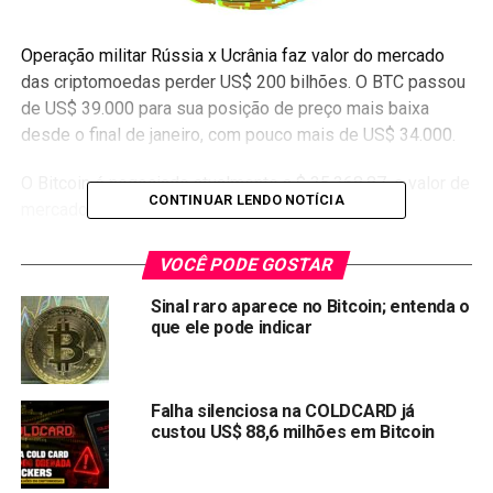
Operação militar Rússia x Ucrânia faz valor do mercado
das criptomoedas perder US$ 200 bilhões. O BTC passou
de US$ 39.000 para sua posição de preço mais baixa
desde o final de janeiro, com pouco mais de US$ 34.000.
O Bitcoin é negociado atualmente a $ 35,368.87, o valor de
CONTINUAR LENDO NOTÍCIA
mercado do BTC caiu abaixo de US$ 700 bilhões.
Gerra Rússia x Ucrânia começou
VOCÊ PODE GOSTAR
Sinal raro aparece no Bitcoin; entenda o
Todos os olhos estão agora voltados para a crescente
que ele pode indicar
tensão entre a Rússia e a Ucrânia. Após várias semanas
de ameaças e chamados treinamentos militares, o maior
país do mundo em massa de terra fez o que muitos
Falha silenciosa na COLDCARD já
esperavam ser apenas uma questão de tempo
custou US$ 88,6 milhões em Bitcoin
e
lançou
uma invasão, ainda rotulada como “operação
militar especial”.