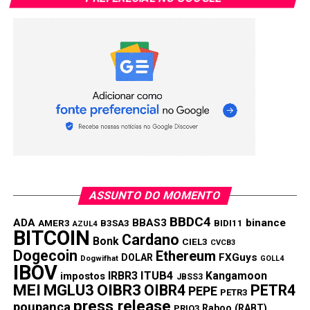
ASSUNTO DO MOMENTO
BBDC4
ADA
BBAS3
binance
AMER3
B3SA3
BIDI11
AZUL4
BITCOIN
Cardano
Bonk
CIEL3
CVCB3
Dogecoin
Ethereum
FXGuys
DOLAR
Dogwifhat
GOLL4
IBOV
IRBR3
ITUB4
Kangamoon
impostos
JBSS3
MEI
MGLU3
OIBR3
OIBR4
PETR4
PEPE
PETR3
press release
poupança
Raboo (RABT)
PRIO3