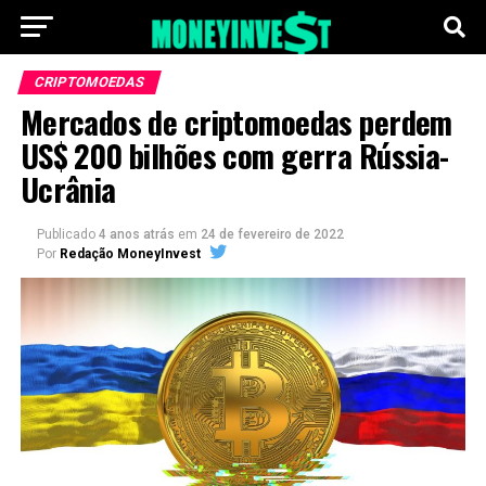
CRIPTOMOEDAS
Mercados de criptomoedas perdem
US$ 200 bilhões com gerra Rússia-
Ucrânia
Publicado
4 anos atrás
em
24 de fevereiro de 2022
Por
Redação MoneyInvest