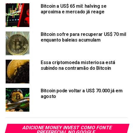
Bitcoin a US$ 65 mil: halving se
Compartilhar:
aproxima e mercado já reage
Copy
WhatsApp
Twitter
Facebook
Reddit
Email
Link
Bitcoin sofre para recuperar US$ 70 mil
TÓPICOS RELACIONADOS:
BITCOIN
enquanto baleias acumulam
PRÓXIMA:
Criptomoedas sentem a dor da guerra na Ucrânia
Essa criptomoeda misteriosa está
NÃO PERCA:
subindo na contramão do Bitcoin
Mercado de criptomoedas perde US$ 140 bilhões à
medida que o conflito Rússia-Ucrânia intensifica
Bitcoin pode voltar a US$ 70.000 já em
agosto
ADICIONE MONEY INVEST COMO FONTE
PREFERECIAL NO GOOGLE