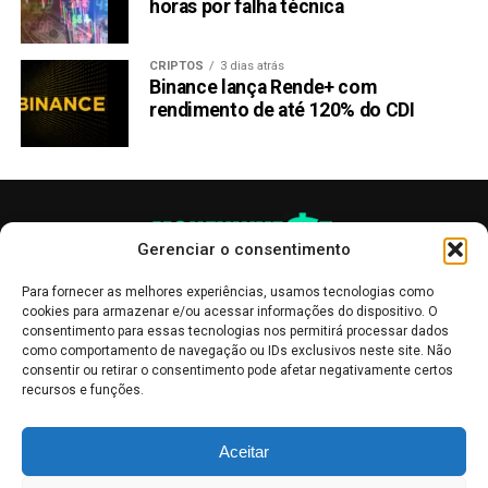
horas por falha técnica
CRIPTOS
3 dias atrás
Binance lança Rende+ com
rendimento de até 120% do CDI
Gerenciar o consentimento
Para fornecer as melhores experiências, usamos tecnologias como
cookies para armazenar e/ou acessar informações do dispositivo. O
consentimento para essas tecnologias nos permitirá processar dados
como comportamento de navegação ou IDs exclusivos neste site. Não
consentir ou retirar o consentimento pode afetar negativamente certos
recursos e funções.
As publicações no site Money Invest têm um caráter meramente
Aceitar
informativo, servindo como boletins de divulgação, e não devem ser
interpretadas como recomendações de investimento.
Leia mais