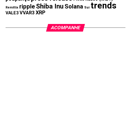
trends
Shiba Inu
ripple
Solana
Remittix
Sui
XRP
VVAR3
VALE3
ACOMPANHE