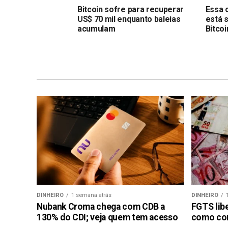
Bitcoin sofre para recuperar
Essa 
US$ 70 mil enquanto baleias
está 
acumulam
Bitcoi
DINHEIRO
1 semana atrás
DINHEIRO
Nubank Croma chega com CDB a
FGTS libe
130% do CDI; veja quem tem acesso
como con