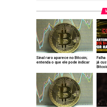
V
Sinal raro aparece no Bitcoin;
Falha
entenda o que ele pode indicar
já cu
Bitcoi