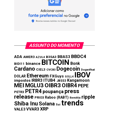
ASSUNTO DO MOMENTO
BBDC4
ADA
BBAS3
AMER3
B3SA3
AZUL4
BITCOIN
Bonk
binance
BIDI11
Cardano
Dogecoin
CIEL3
CVCB3
Dogwifhat
IBOV
Ethereum
FXGuys
DOLAR
GOLL4
IRBR3
ITUB4
Kangamoon
impostos
JBSS3
MEI
MGLU3
OIBR3
OIBR4
PEPE
press
PETR4
poupança
PETR3
release
ripple
Raboo (RABT)
PRIO3
Remittix
trends
Shiba Inu
Solana
Sui
XRP
VVAR3
VALE3