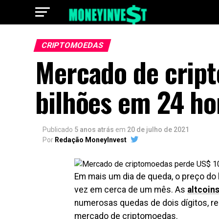
CRIPTOMOEDAS
Mercado de crip
bilhões em 24 ho
Publicado
5 anos atrás
em
20 de julho de 2021
Por
Redação MoneyInvest
Em mais um dia de queda, o preço do
vez em cerca de um mês. As
altcoin
numerosas quedas de dois dígitos, r
mercado de criptomoedas.