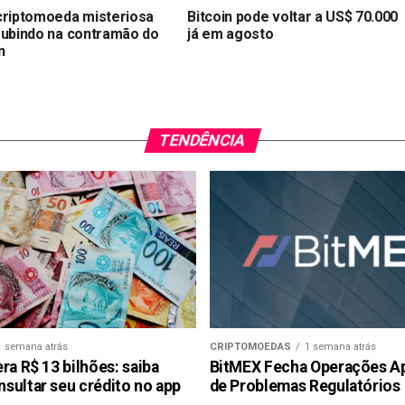
criptomoeda misteriosa
Bitcoin pode voltar a US$ 70.000
subindo na contramão do
já em agosto
n
TENDÊNCIA
1 semana atrás
CRIPTOMOEDAS
1 semana atrás
ra R$ 13 bilhões: saiba
BitMEX Fecha Operações A
sultar seu crédito no app
de Problemas Regulatórios