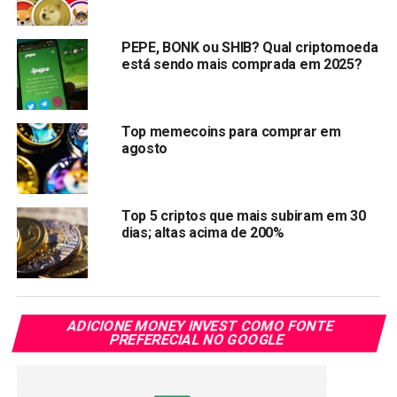
No momento em que escrevemos, o BONK é
negociado a US$ 0,00003039, alta de 55% nas
PEPE, BONK ou SHIB? Qual criptomoeda
primeiras horas de negociação.
está sendo mais comprada em 2025?
Top memecoins para comprar em
Compartilhar:
agosto
Copy
WhatsApp
Twitter
Facebook
Reddit
Email
Link
Top 5 criptos que mais subiram em 30
TÓPICOS RELACIONADOS:
BONK
dias; altas acima de 200%
PRÓXIMA:
Preço BONK $0,01 já é uma realidade
NÃO PERCA:
ADICIONE MONEY INVEST COMO FONTE
O Brasil se torna um dos países mais caros do
PREFERECIAL NO GOOGLE
mundo para investir em criptomoedas