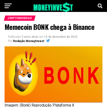
CRIPTOMOEDAS
Memecoin BONK chega à Binance
Publicado
3 anos atrás
em
15 de dezembro de 2023
Por
Redação MoneyInvest
Imagem: (Bonk) Reprodução Plataforma X