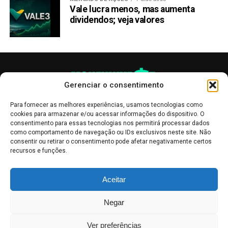
Vale lucra menos, mas aumenta
dividendos; veja valores
Gerenciar o consentimento
Para fornecer as melhores experiências, usamos tecnologias como
cookies para armazenar e/ou acessar informações do dispositivo. O
consentimento para essas tecnologias nos permitirá processar dados
como comportamento de navegação ou IDs exclusivos neste site. Não
consentir ou retirar o consentimento pode afetar negativamente certos
recursos e funções.
As publicações no site Money Invest têm um caráter meramente
Aceitar
informativo, servindo como boletins de divulgação, e não devem ser
interpretadas como recomendações de investimento.
Leia mais
Negar
Mercado de Criptomoedas,
Bolsa de Valores
.
Money Invest
: O futuro
do
dinheiro
.
Ver preferências