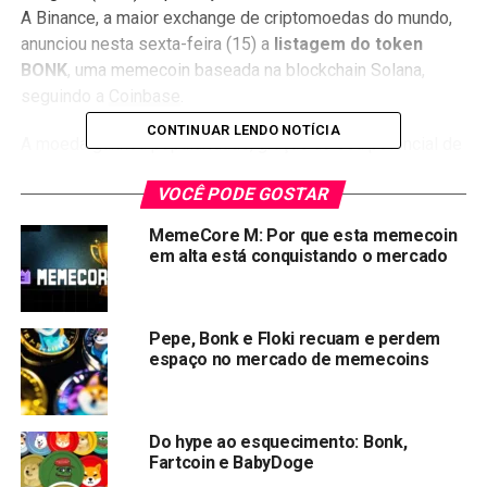
A Binance, a maior exchange de criptomoedas do mundo,
anunciou nesta sexta-feira (15) a
listagem do token
BONK
, uma memecoin baseada na blockchain Solana,
seguindo a
Coinbase
.
CONTINUAR LENDO NOTÍCIA
A moeda ganhou popularidade, graças ao seu potencial de
ganhos. A listagem na Binance é um grande passo para o
VOCÊ PODE GOSTAR
BONK, pois amplia sua acessibilidade a um público maior.
MemeCore M: Por que esta memecoin
A moeda agora está disponível para compra e venda em
em alta está conquistando o mercado
uma das maiores exchanges do mundo, o que deve
aumentar sua liquidez e valor.
Pepe, Bonk e Floki recuam e perdem
O anúncio da listagem do BONK na Binance foi recebido
espaço no mercado de memecoins
com entusiasmo pela comunidade de criptomoedas.
Muitos investidores acreditam que a moeda tem potencial
para continuar crescendo em valor, tornando-se uma das
Do hype ao esquecimento: Bonk,
principais memecoins do mercado.
Fartcoin e BabyDoge