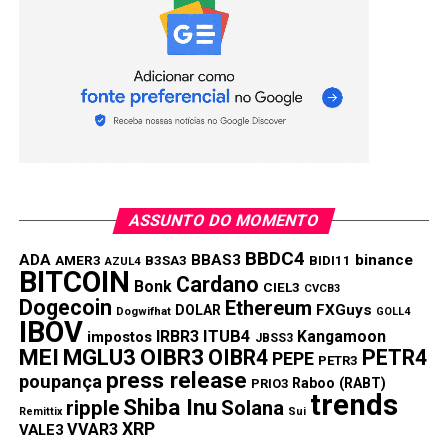
ASSUNTO DO MOMENTO
BBDC4
ADA
BBAS3
binance
AMER3
B3SA3
BIDI11
AZUL4
BITCOIN
Cardano
Bonk
CIEL3
CVCB3
Dogecoin
Ethereum
FXGuys
DOLAR
Dogwifhat
GOLL4
IBOV
IRBR3
ITUB4
Kangamoon
impostos
JBSS3
MEI
MGLU3
OIBR3
OIBR4
PETR4
PEPE
PETR3
press release
poupança
Raboo (RABT)
PRIO3
trends
Shiba Inu
ripple
Solana
Remittix
Sui
XRP
VVAR3
VALE3