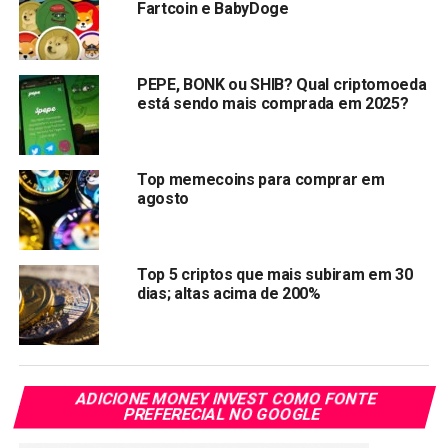
Fartcoin e BabyDoge
armazenamento e negociação.
Segundo
dados
da coingecko, o
preço do Bonk (BONK)
PEPE, BONK ou SHIB? Qual criptomoeda
no momento em que escrevemos é de US$ 0,00002836. O
está sendo mais comprada em 2025?
token disparou 103,74% nas últimas 24 horas e
um 167,30% nos últimos 7 dias.
LEIA COM ATENÇÃO:
Este texto
não
constitui
Top memecoins para comprar em
agosto
aconselhamento de investimento
nem recomendação
de compra de qualquer criptomoeda
. O objetivo é
manter os interessados em criptomoedas informados
sobre os desenvolvimentos recentes.
Top 5 criptos que mais subiram em 30
dias; altas acima de 200%
Compartilhar:
Copy
WhatsApp
Twitter
Facebook
Reddit
Email
Link
ADICIONE MONEY INVEST COMO FONTE
PREFERECIAL NO GOOGLE
TÓPICOS RELACIONADOS:
BONK
COINBASE