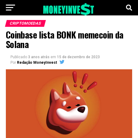
CRIPTOMOEDAS
Coinbase lista BONK memecoin da
Solana
Publicado
3 anos atrás
em
15 de dezembro de 2023
Por
Redação MoneyInvest