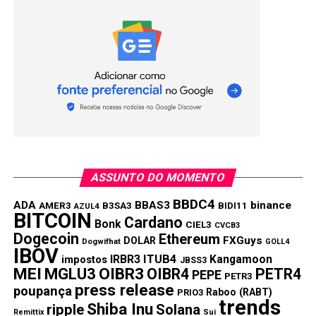
PRÓXIMA:
O Brasil se torna um dos países mais caros do
mundo para investir em criptomoedas
NÃO PERCA:
Market cap do token Bonk, memecoin da Solana,
dispara e atinge US$ 1,41 bilhão
ASSUNTO DO MOMENTO
BBDC4
ADA
BBAS3
binance
AMER3
B3SA3
BIDI11
AZUL4
BITCOIN
Cardano
Bonk
CIEL3
CVCB3
Dogecoin
Ethereum
FXGuys
DOLAR
Dogwifhat
GOLL4
IBOV
IRBR3
ITUB4
Kangamoon
impostos
JBSS3
MEI
MGLU3
OIBR3
OIBR4
PETR4
PEPE
PETR3
press release
poupança
Raboo (RABT)
PRIO3
trends
Shiba Inu
ripple
Solana
Remittix
Sui