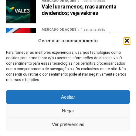
MERCADO DE AÇÕES
1 semana atrás
Vale lucra menos, mas aumenta
dividendos; veja valores
MERCADO DE AÇÕES
1 semana atrás
Bradesco antecipa JCP de R$ 6,5 bi;
Gerenciar o consentimento
veja quem recebe
Para fornecer as melhores experiências, usamos tecnologias como
cookies para armazenar e/ou acessar informações do dispositivo. O
DINHEIRO
1 semana atrás
consentimento para essas tecnologias nos permitirá processar dados
Lotofácil: concurso 3744 não tem
como comportamento de navegação ou IDs exclusivos neste site. Não
ganhador e acumula
consentir ou retirar o consentimento pode afetar negativamente certos
recursos e funções.
CRIPTOMOEDAS
1 semana atrás
Top 5 criptomoedas que mais
Aceitar
subiram em julho lideram com
Uniswap
Negar
MERCADO DE AÇÕES
1 semana atrás
B3 atrasa abertura do pregão em 3
Ver preferências
horas por falha técnica