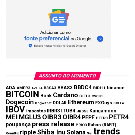
ASSUNTO DO MOMENTO
BBDC4
ADA
BBAS3
binance
AMER3
B3SA3
BIDI11
AZUL4
BITCOIN
Cardano
Bonk
CIEL3
CVCB3
Dogecoin
Ethereum
FXGuys
DOLAR
Dogwifhat
GOLL4
IBOV
IRBR3
ITUB4
Kangamoon
impostos
JBSS3
MEI
MGLU3
OIBR3
OIBR4
PETR4
PEPE
PETR3
press release
poupança
Raboo (RABT)
PRIO3
trends
Shiba Inu
ripple
Solana
Remittix
Sui