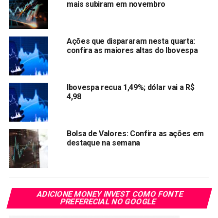
mais subiram em novembro
PRÓXIMA:
Ação da Oi desaba para R$ 0,57 centavos e
grupamento volta ser a melhor opção
Ações que dispararam nesta quarta:
NÃO PERCA:
confira as maiores altas do Ibovespa
Ibovespa aciona Circuit Breaker pela 2ª vez na
semana
Ibovespa recua 1,49%; dólar vai a R$
4,98
Bolsa de Valores: Confira as ações em
destaque na semana
ADICIONE MONEY INVEST COMO FONTE
PREFERECIAL NO GOOGLE