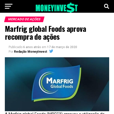
MERCADO DE AÇÕES
Marfrig global Foods aprova
recompra de ações
Publicado
6 anos atrás
em
17 de março de 2020
Por
Redação MoneyInvest