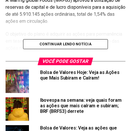
A Marfrig global Foods (MRFG3) aprovou a utilização de
reservas de capital e de lucro disponíveis para a aquisição
de até 5.910.145 ações ordinárias, total de 1,54% das
ações em circulação.
O objetivo do plano é adquirir as ações para permanência
em tesouraria, cancelamento ou posterior alienação das
CONTINUAR LENDO NOTÍCIA
ações no mercado ou sua destinação ao eventual
exercício de opções de compra de ações no âmbito do
VOCÊ PODE GOSTAR
plano de Stock Option ou outorga direta de ações da
companhia, sem redução do capital social. As informações
Bolsa de Valores Hoje: Veja as Ações
são do Broadcast.
que Mais Subiram e Caíram!
Compartilhar:
Ibovespa na semana: veja quais foram
as ações que mais caíram e subiram;
Copy
WhatsApp
Twitter
Facebook
Reddit
Email
BRF (BRFS3) derrete
Link
TÓPICOS RELACIONADOS:
MRFG3
Bolsa de Valores: Veja as ações que