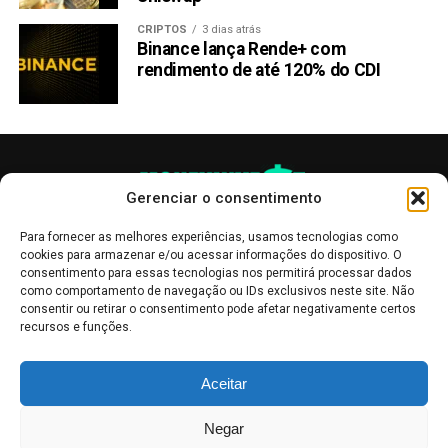
CRIPTOS
3 dias atrás
Binance lança Rende+ com
rendimento de até 120% do CDI
Gerenciar o consentimento
Para fornecer as melhores experiências, usamos tecnologias como
cookies para armazenar e/ou acessar informações do dispositivo. O
consentimento para essas tecnologias nos permitirá processar dados
como comportamento de navegação ou IDs exclusivos neste site. Não
consentir ou retirar o consentimento pode afetar negativamente certos
recursos e funções.
As publicações no site Money Invest têm um caráter meramente
Aceitar
informativo, servindo como boletins de divulgação, e não devem ser
interpretadas como recomendações de investimento.
Leia mais
Negar
Mercado de Criptomoedas,
Bolsa de Valores
.
Money Invest
: O futuro