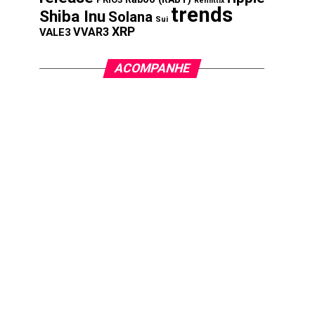
Remittix
trends
Shiba Inu
Solana
Sui
XRP
VVAR3
VALE3
ACOMPANHE