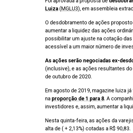
Foi aprovada a proposta de
desdobra
Luiza
(
MGLU3
), em assembleia extraor
O desdobramento de ações proposto p
aumentar a liquidez das ações ordiná
possibilitar um ajuste na cotação das
acessível a um maior número de inves
As ações serão negociadas ex-desdo
(inclusive), e as ações resultantes 
de outubro de 2020.
Em agosto de 2019, magazine luiza já
na
proporção de 1 para 8
. A companh
investidores e, assim, aumentar a liq
Nesta quinta-feira, as ações da var
alta de ( + 2,13%) cotadas a R$ 90,83.