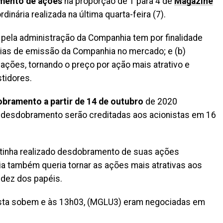
mento de ações
na proporção de 1 para 4 de
Magazine
dinária realizada na última quarta-feira (7).
ela administração da Companhia tem por finalidade
rias de emissão da Companhia no mercado; e (b)
 ações, tornando o preço por ação mais atrativo e
tidores.
bramento a partir de 14 de outubro
de 2020
do desdobramento serão creditadas aos acionistas em 16
 tinha realizado desdobramento de suas ações
ia também queria tornar as ações mais atrativas aos
uidez dos papéis.
ejista sobem e às 13h03, (MGLU3) eram negociadas em