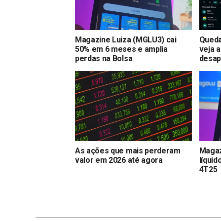
Magazine Luiza (MGLU3) cai
Queda
50% em 6 meses e amplia
veja 
perdas na Bolsa
desap
As ações que mais perderam
Magaz
valor em 2026 até agora
líquid
4T25