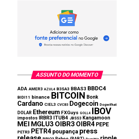
ASSUNTO DO MOMENTO
BBDC4
ADA
BBAS3
AMER3
B3SA3
AZUL4
BITCOIN
Bonk
binance
BIDI11
Cardano
Dogecoin
CIEL3
CVCB3
Dogwifhat
IBOV
Ethereum
FXGuys
DOLAR
GOLL4
IRBR3
ITUB4
Kangamoon
impostos
JBSS3
MEI
MGLU3
OIBR3
OIBR4
PEPE
press
PETR4
poupança
PETR3
release
ripple
Raboo (RABT)
PRIO3