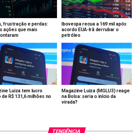
, frustração e perdas:
Ibovespa recua a 169 mil após
as ações que mais
acordo EUA-Irã derrubar o
ontaram
petróleo
ine Luiza tem lucro
Magazine Luiza (MGLU3) reage
o de R$ 131,6 milhões no
na Bolsa: seria o início da
virada?
TENDÊNCIA