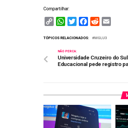
Compartilhar:
Copy
WhatsApp
Twitter
Facebook
Reddit
Ema
Link
TÓPICOS RELACIONADOS:
MGLU3
NÃO PERCA:
Universidade Cruzeiro do Sul
Educacional pede registro p
V