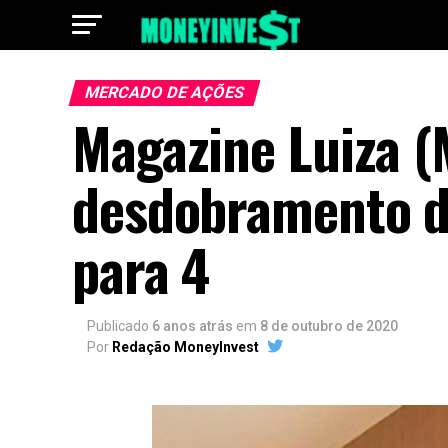
MERCADO DE AÇÕES
Magazine Luiza (
desdobramento de
para 4
Publicado
6 anos atrás
em
8 de outubro de 2020
Por
Redação MoneyInvest