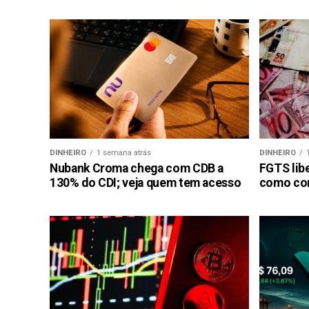
DINHEIRO
1 semana atrás
DINHEIRO
Nubank Croma chega com CDB a
FGTS libe
130% do CDI; veja quem tem acesso
como con