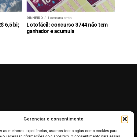
DINHEIRO
1 semana atrás
 6,5 bi;
Lotofácil: concurso 3744 não tem
ganhador e acumula
Gerenciar o consentimento
er as melhores experiências, usamos tecnologias como cookies para
/ou acessar informações do dispositivo. O consentimento para essas