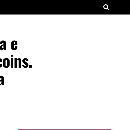
a e
oins.
a