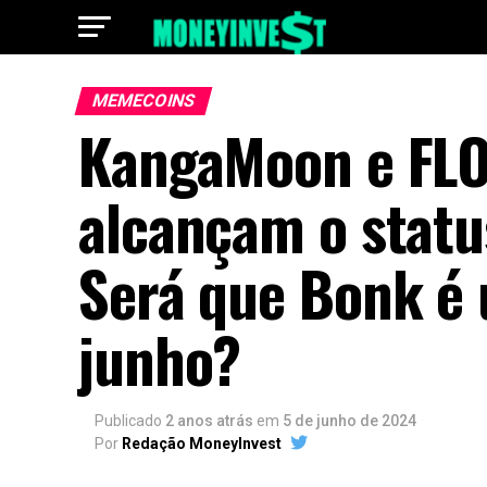
MEMECOINS
KangaMoon e FLO
alcançam o statu
Será que Bonk é 
junho?
Publicado
2 anos atrás
em
5 de junho de 2024
Por
Redação MoneyInvest