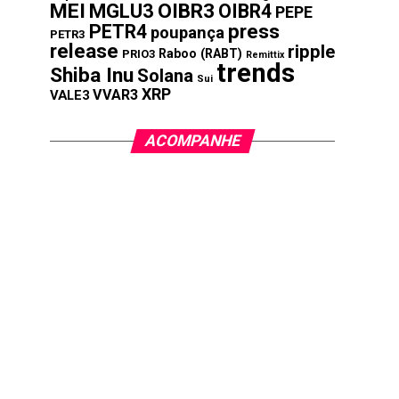
MEI
MGLU3
OIBR3
OIBR4
PEPE
press
PETR4
poupança
PETR3
release
ripple
Raboo (RABT)
PRIO3
Remittix
trends
Shiba Inu
Solana
Sui
XRP
VVAR3
VALE3
ACOMPANHE