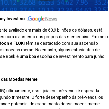
ey Invest no
e avaliado em mais de 63,9 bilhões de dólares, está
dores com o aumento dos preços das memecoins. Em meio
Moon
e
FLOKI
têm se destacado com sua ascensão
das moedas meme. No entanto, alguns entusiastas de
e Bonk é uma boa escolha de investimento para junho.
s das Moedas Meme
NG) ultimamente; essa joia em pré-venda é esperada
gundo trimestre. O forte desempenho da pré-venda, os
 grande potencial de crescimento dessa moeda meme