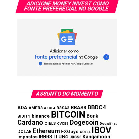
ADICIONE MONEY INVEST COMO
FONTE PREFERECIAL NO GOOGLE
ASSUNTO DO MOMENTO
BBDC4
ADA
BBAS3
AMER3
B3SA3
AZUL4
BITCOIN
Bonk
binance
BIDI11
Cardano
Dogecoin
CIEL3
CVCB3
Dogwifhat
IBOV
Ethereum
FXGuys
DOLAR
GOLL4
IRBR3
ITUB4
Kangamoon
impostos
JBSS3