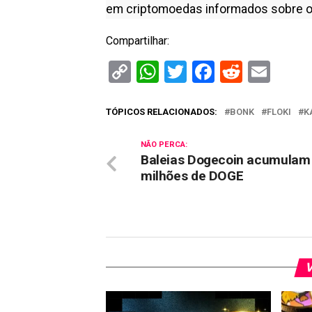
em criptomoedas informados sobre o
Compartilhar:
Copy
WhatsApp
Twitter
Facebook
Reddit
Ema
Link
TÓPICOS RELACIONADOS:
BONK
FLOKI
K
NÃO PERCA:
Baleias Dogecoin acumulam
milhões de DOGE
V