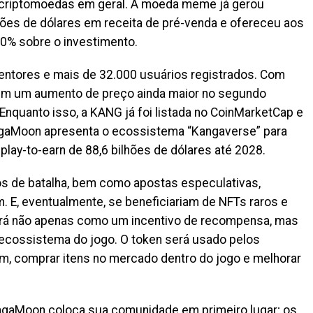
 criptomoedas em geral. A moeda meme já gerou
ões de dólares em receita de pré-venda e ofereceu aos
0% sobre o investimento.
entores e mais de 32.000 usuários registrados. Com
eem um aumento de preço ainda maior no segundo
 Enquanto isso, a KANG já foi listada no CoinMarketCap e
gaMoon apresenta o ecossistema “Kangaverse” para
lay-to-earn de 88,6 bilhões de dólares até 2028.
os de batalha, bem como apostas especulativas,
. E, eventualmente, se beneficiariam de NFTs raros e
rá não apenas como um incentivo de recompensa, mas
ossistema do jogo. O token será usado pelos
m, comprar itens no mercado dentro do jogo e melhorar
ngaMoon coloca sua comunidade em primeiro lugar; os