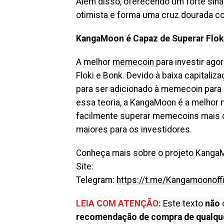
Além disso, oferecendo um forte sin
otimista e forma uma cruz dourada com
KangaMoon é Capaz de Superar Flok
A melhor
memecoin
para investir ag
Floki e Bonk. Devido à baixa capital
para ser adicionado à memecoin para
essa teoria, a KangaMoon é a melhor 
facilmente superar memecoins mais co
maiores para os investidores.
Conheça mais sobre o projeto Kanga
Site:
Telegram:
https://t.me/Kangamoonoffi
LEIA COM ATENÇÃO:
Este texto
não
recomendação de compra de qualqu