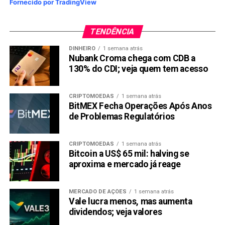
Fornecido por TradingView
onde começar pode consultar um guia completo sobre
como
investir no Tesouro Direto
.
TENDÊNCIA
Nos prefixados, a orientação é mais cautelosa: travar uma
taxa fixa agora implica o risco de ver os juros subirem
DINHEIRO
1 semana atrás
Nubank Croma chega com CDB a
ainda mais — e perder rentabilidade no processo.
130% do CDI; veja quem tem acesso
Compartilhar:
CRIPTOMOEDAS
1 semana atrás
Copy
WhatsApp
Twitter
Facebook
Reddit
Email
BitMEX Fecha Operações Após Anos
de Problemas Regulatórios
Link
TÓPICOS RELACIONADOS:
TESOURO-DIRETO
TRENDS
CRIPTOMOEDAS
1 semana atrás
Bitcoin a US$ 65 mil: halving se
PRÓXIMA:
Dolly é alvo de pedido de falência após dívida de R$
aproxima e mercado já reage
15,75 bilhões
NÃO PERCA:
MERCADO DE AÇÕES
1 semana atrás
Empresas fechando no Brasil — e o que isso diz
Vale lucra menos, mas aumenta
sobre 2026
dividendos; veja valores