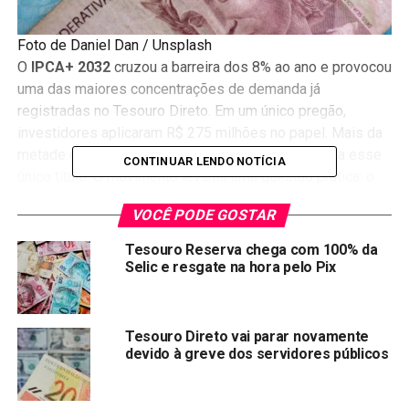
Foto de Daniel Dan / Unsplash
O
IPCA+ 2032
cruzou a barreira dos 8% ao ano e provocou
uma das maiores concentrações de demanda já
registradas no Tesouro Direto. Em um único pregão,
investidores aplicaram R$ 275 milhões no papel. Mais da
metade de cada real investido no programa foi para esse
CONTINUAR LENDO NOTÍCIA
único título. O movimento levanta uma questão prática: o
momento ainda é oportuno, ou o pico já passou?
VOCÊ PODE GOSTAR
A corrida pelo IPCA+ 2032
Tesouro Reserva chega com 100% da
Selic e resgate na hora pelo Pix
Entre 4 de maio e 18 de junho, a taxa do IPCA+ 2032
oscilou entre 7,74% e 8,63% ao ano. O papel cruzou os 8%
na primeira semana de junho e seguiu renovando máximas.
Tesouro Direto vai parar novamente
A cada nova alta, o volume de compras acompanhou.
devido à greve dos servidores públicos
O pico aconteceu em 11 de junho: R$ 275 milhões