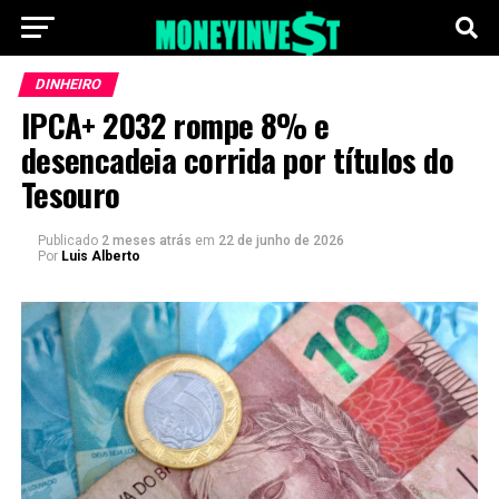
DINHEIRO
IPCA+ 2032 rompe 8% e
desencadeia corrida por títulos do
Tesouro
Publicado
2 meses atrás
em
22 de junho de 2026
Por
Luis Alberto