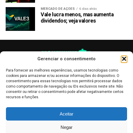
MERCADO DE AÇÕES
6 dias atrás
Vale lucra menos, mas aumenta
dividendos; veja valores
Gerenciar o consentimento
Para fornecer as melhores experiências, usamos tecnologias como
cookies para armazenar e/ou acessar informações do dispositivo. O
consentimento para essas tecnologias nos permitirá processar dados
como comportamento de navegação ou IDs exclusivos neste site. Não
consentir ou retirar o consentimento pode afetar negativamente certos
recursos e funções.
As publicações no site Money Invest têm um caráter meramente
Aceitar
informativo, servindo como boletins de divulgação, e não devem ser
interpretadas como recomendações de investimento.
Leia mais
Negar
Mercado de Criptomoedas,
Bolsa de Valores
.
Money Invest
: O futuro