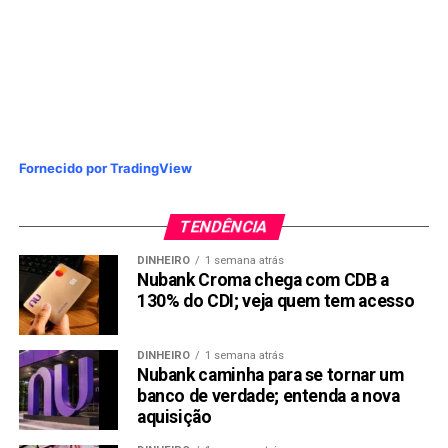
pós-Covid-19
NÃO PERCA:
BTG Pactual reitera compra de Gol, mas corta o
preço-alvo de R$ 60,00 para R$ 20,00.
Fornecido por TradingView
TENDÊNCIA
DINHEIRO
1 semana atrás
Nubank Croma chega com CDB a
130% do CDI; veja quem tem acesso
DINHEIRO
1 semana atrás
Nubank caminha para se tornar um
banco de verdade; entenda a nova
aquisição