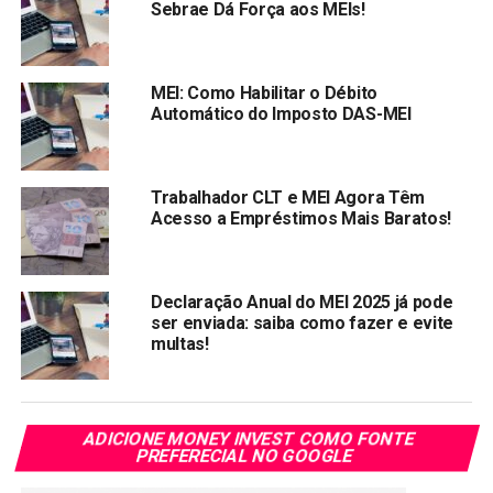
de créditos, clinicas e hospitais, além de profissionais
Sebrae Dá Força aos MEIs!
liberais, em síntese, praticamente nada escapa aos olhos
dos Fisco.
MEI: Como Habilitar o Débito
Este ano temos a obrigatoriedade de apresentar
Automático do Imposto DAS-MEI
informações detalhadas sobre os bens, como matrícula do
imóvel entre outros. Ainda não podemos deixar de
considerar os avanços tecnológicos para confecção e
Trabalhador CLT e MEI Agora Têm
entrega das declarações, que passam a contar, além dos
Acesso a Empréstimos Mais Baratos!
meios já conhecido com o envio através de tablets ou
celulares, por meio de aplicativo (
meu imposto de
renda
), dentre outros.
Declaração Anual do MEI 2025 já pode
ser enviada: saiba como fazer e evite
Outro avanço e facilidade se refere as declarações pré-
multas!
preenchidas, tendo o declarante certificado digital poderá
se valer dessas declarações que já reúnem diversos
dados que são passados à Receita, com isso o
ADICIONE MONEY INVEST COMO FONTE
contribuinte fará suas declarações com fontes totalmente
PREFERECIAL NO GOOGLE
confiáveis e seguras e, assim, dificilmente caíra na
malha