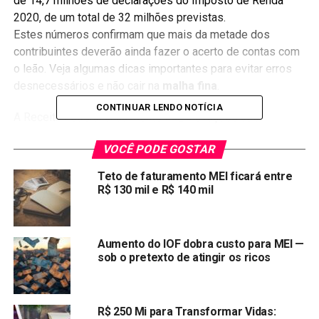
de 14,7 milhões de declarações do Imposto de Renda
2020, de um total de 32 milhões previstas.
Estes números confirmam que mais da metade dos
contribuintes deverão ainda fazer o acerto de contas com
o leão. Veja algumas dicas importantes para evitar erros
desnecessários e não cair na
malha fina
.
CONTINUAR LENDO NOTÍCIA
A Receita Federal anualmente traz inovações aos
declarantes, mediante um sistema cada ano mais prático e
VOCÊ PODE GOSTAR
eficaz para a confecção da declaração, com isso facilita a
vida dos contribuintes. O sistema da receita federal está
Teto de faturamento MEI ficará entre
sempre se aprimorando com constantes atualizações para
R$ 130 mil e R$ 140 mil
o cruzamento e validação das informações nas
declarações.
Aumento do IOF dobra custo para MEI —
Não há como deixar de atentar que ela recebe
sob o pretexto de atingir os ricos
informações das mais diversas fontes, ou seja, das
empresas, bancos, cartórios, incorporadoras, imobiliárias,
Detrans, notas fiscais eletrônicas, operadora de cartões
R$ 250 Mi para Transformar Vidas: