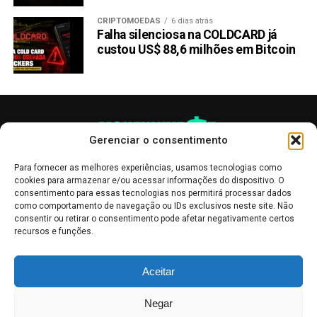
CRIPTOMOEDAS
6 dias atrás
Falha silenciosa na COLDCARD já
custou US$ 88,6 milhões em Bitcoin
Gerenciar o consentimento
Para fornecer as melhores experiências, usamos tecnologias como
cookies para armazenar e/ou acessar informações do dispositivo. O
consentimento para essas tecnologias nos permitirá processar dados
como comportamento de navegação ou IDs exclusivos neste site. Não
consentir ou retirar o consentimento pode afetar negativamente certos
recursos e funções.
As publicações no site Money Invest têm um caráter meramente
Aceitar
informativo, servindo como boletins de divulgação, e não devem ser
interpretadas como recomendações de investimento.
Leia mais
Negar
Mercado de Criptomoedas,
Bolsa de Valores
.
Money Invest
: O futuro