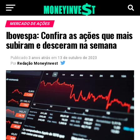
MERCADO DE AÇÕES
Ibovespa: Confira as ações que mais
subiram e desceram na semana
Publicado
3 anos atrás
em
13 de outubro de 2023
Por
Redação MoneyInvest