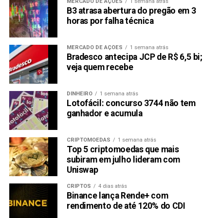
MERCADO DE AÇÕES
1 semana atrás
B3 atrasa abertura do pregão em 3
horas por falha técnica
MERCADO DE AÇÕES
1 semana atrás
Bradesco antecipa JCP de R$ 6,5 bi;
veja quem recebe
DINHEIRO
1 semana atrás
Lotofácil: concurso 3744 não tem
ganhador e acumula
CRIPTOMOEDAS
1 semana atrás
Top 5 criptomoedas que mais
subiram em julho lideram com
Uniswap
CRIPTOS
4 dias atrás
Binance lança Rende+ com
rendimento de até 120% do CDI