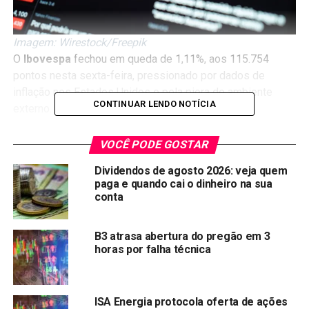
Imagem: Wirestock/Freepik
O
Ibovespa
fechou em queda de 1,11%, aos 115.754
pontos nesta sexta-feira, pressionado por dados de
inflação nos Estados Unidos e pela piora do ambiente
CONTINUAR LENDO NOTÍCIA
externo.
A inflação nos Estados Unidos subiu 0,4% em setembro, o
VOCÊ PODE GOSTAR
que renovou temores de que o Fed continue a aumentar os
Dividendos de agosto 2026: veja quem
juros. Isso pode prejudicar o crescimento econômico, o
paga e quando cai o dinheiro na sua
que é ruim para as empresas brasileiras.
conta
Confiras as ações que mais subiram e mais caíram na
semana:
B3 atrasa abertura do pregão em 3
horas por falha técnica
AÇÃO
ÚLTIMO (R$)
VAR. DIA (%)
VAR. SEM. (%)
RRRP3
R$ 32,31
3,19%
13,57%
ISA Energia protocola oferta de ações