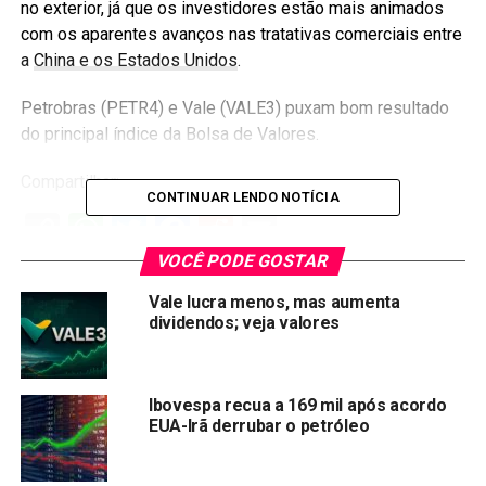
no exterior, já que os investidores estão mais animados
com os aparentes avanços nas tratativas comerciais entre
a
China e os Estados Unidos
.
Petrobras (PETR4) e Vale (VALE3) puxam bom resultado
do principal índice da Bolsa de Valores.
Compartilhar:
CONTINUAR LENDO NOTÍCIA
Copy
WhatsApp
Twitter
Facebook
Reddit
Email
Link
VOCÊ PODE GOSTAR
TÓPICOS RELACIONADOS:
PETR4
VALE3
Vale lucra menos, mas aumenta
dividendos; veja valores
PRÓXIMA:
O que se pode esperar de BIDI4 na B3?
NÃO PERCA:
Ibovespa recua a 169 mil após acordo
Acordo EUA x China pode sair antes de 15 de
EUA-Irã derrubar o petróleo
dezembro