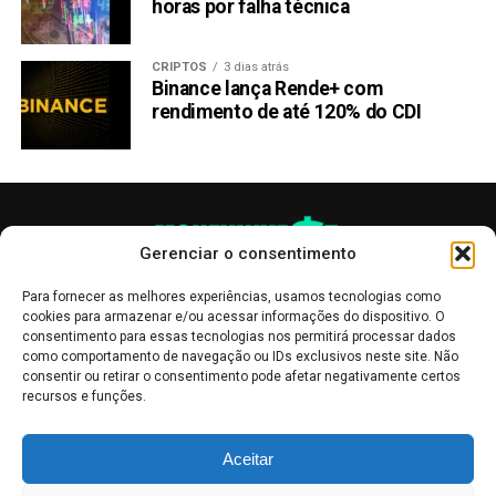
horas por falha técnica
CRIPTOS
3 dias atrás
Binance lança Rende+ com
rendimento de até 120% do CDI
Gerenciar o consentimento
Para fornecer as melhores experiências, usamos tecnologias como
cookies para armazenar e/ou acessar informações do dispositivo. O
consentimento para essas tecnologias nos permitirá processar dados
como comportamento de navegação ou IDs exclusivos neste site. Não
consentir ou retirar o consentimento pode afetar negativamente certos
recursos e funções.
As publicações no site Money Invest têm um caráter meramente
Aceitar
informativo, servindo como boletins de divulgação, e não devem ser
interpretadas como recomendações de investimento.
Leia mais