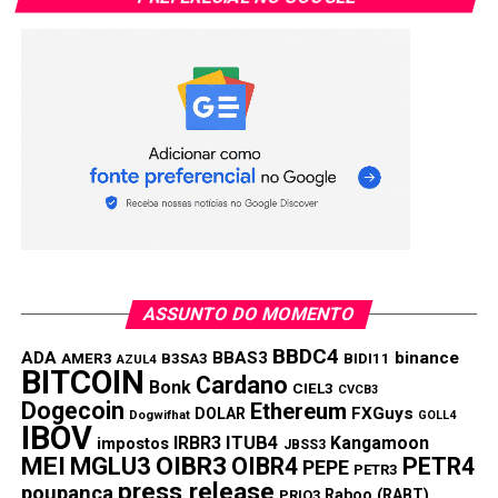
ASSUNTO DO MOMENTO
BBDC4
ADA
BBAS3
binance
AMER3
B3SA3
BIDI11
AZUL4
BITCOIN
Cardano
Bonk
CIEL3
CVCB3
Dogecoin
Ethereum
FXGuys
DOLAR
Dogwifhat
GOLL4
IBOV
IRBR3
ITUB4
Kangamoon
impostos
JBSS3
MEI
MGLU3
OIBR3
OIBR4
PETR4
PEPE
PETR3
press release
poupança
Raboo (RABT)
PRIO3