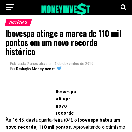
NOTÍCIAS
Ibovespa atinge a marca de 110 mil
pontos em um novo recorde
histórico
Publicado
7 anos atrás
em
4 de dezembro de 2019
Por
Redação MoneyInvest
Ibovespa
atinge
novo
recorde
Às 16:45; desta quarta-feira (04), o
Ibovespa bateu um
novo recorde, 110 mil pontos.
Aproveitando o otimismo