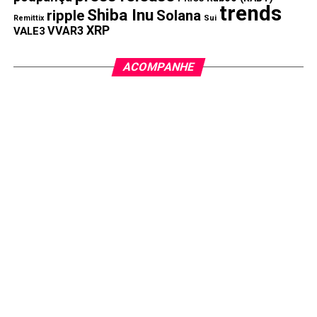
trends
Shiba Inu
ripple
Solana
Remittix
Sui
XRP
VVAR3
VALE3
ACOMPANHE