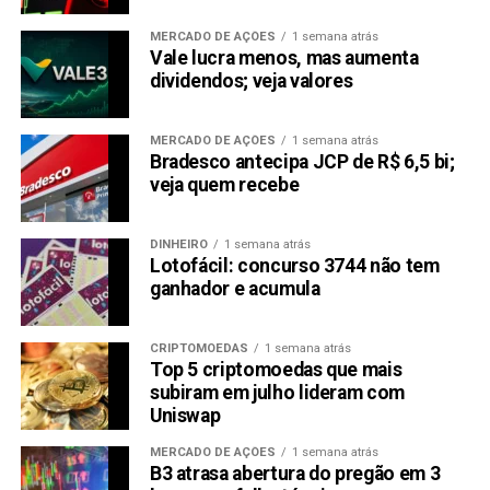
dos aplicativos descentralizados. No entanto, o Raboo
apresenta uma oportunidade única e altamente atraente
MERCADO DE AÇÕES
1 semana atrás
com sua plataforma de memes impulsionada por IA e uma
Vale lucra menos, mas aumenta
pré-venda em rápido crescimento.
dividendos; veja valores
À medida que as notícias sobre o Bitcoin continuam
MERCADO DE AÇÕES
1 semana atrás
focadas na estabilidade de longo prazo e o Ethereum
Bradesco antecipa JCP de R$ 6,5 bi;
mostra sua versatilidade, a mistura de diversão e inovação
veja quem recebe
do Raboo o torna um forte candidato ao melhor
investimento em criptomoedas em 2024. Com sua pré-
DINHEIRO
1 semana atrás
venda já gerando um grande burburinho, o Raboo é um
Lotofácil: concurso 3744 não tem
ecossistema projetado para capturar o futuro.
ganhador e acumula
Telegram:
https://t.me/RabootokenPortal
CRIPTOMOEDAS
1 semana atrás
Twitter:
https://twitter.com/Raboo_Official
Top 5 criptomoedas que mais
subiram em julho lideram com
Compartilhar:
Uniswap
Copy
WhatsApp
Twitter
Facebook
Reddit
Email
MERCADO DE AÇÕES
1 semana atrás
B3 atrasa abertura do pregão em 3