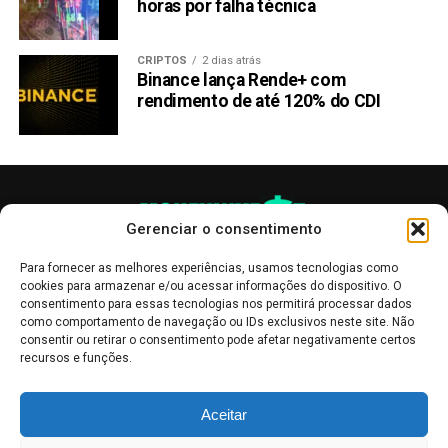
Link
horas por falha técnica
TÓPICOS RELACIONADOS:
BITCOIN
ETHEREUM
RABOO (RABT)
CRIPTOS
2 dias atrás
Binance lança Rende+ com
PRÓXIMA:
De Centavos a Milhões: Raboo Está Pronto para
rendimento de até 120% do CDI
Superar o Sucesso do Dogecoin!
NÃO PERCA:
Baby Doge Coin dispara na Binance, mas não atinge
picos de outras memecoins
Gerenciar o consentimento
Para fornecer as melhores experiências, usamos tecnologias como
cookies para armazenar e/ou acessar informações do dispositivo. O
consentimento para essas tecnologias nos permitirá processar dados
como comportamento de navegação ou IDs exclusivos neste site. Não
consentir ou retirar o consentimento pode afetar negativamente certos
recursos e funções.
As publicações no site Money Invest têm um caráter meramente
Aceitar
informativo, servindo como boletins de divulgação, e não devem ser
interpretadas como recomendações de investimento.
Leia mais