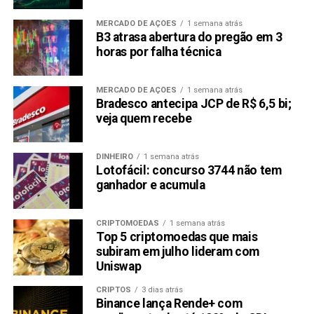
indivíduo, preferências de risco e horizonte de tempo.
MERCADO DE AÇÕES
1 semana atrás
B3 atrasa abertura do pregão em 3
É um passo natural para Buterin investir na RCO Finance
horas por falha técnica
devido à sua contribuição para soluções DeFi
impulsionadas por IA. Esses objetivos se alinham com a
MERCADO DE AÇÕES
1 semana atrás
ideia central de Buterin por trás do Ethereum (ETH):
Bradesco antecipa JCP de R$ 6,5 bi;
fornecer acesso igualitário a instrumentos e serviços de
veja quem recebe
investimento, sem verificações
KYC/AML
, e ampla
cobertura do mercado financeiro internacional, incluindo
DINHEIRO
1 semana atrás
ações, títulos e derivativos.
Lotofácil: concurso 3744 não tem
ganhador e acumula
O desenvolvimento contínuo da indústria de criptomoedas
levará a mais contribuições de Buterin para a RCOF e
outras altcoins em finanças descentralizadas. Dada a
CRIPTOMOEDAS
1 semana atrás
Top 5 criptomoedas que mais
proeminência de Buterin no blockchain, seu endosso à
subiram em julho lideram com
RCO Finance pode aumentar seu reconhecimento e
Uniswap
investimento, solidificando seu status como uma altcoin
CRIPTOS
3 dias atrás
viável.
Binance lança Rende+ com