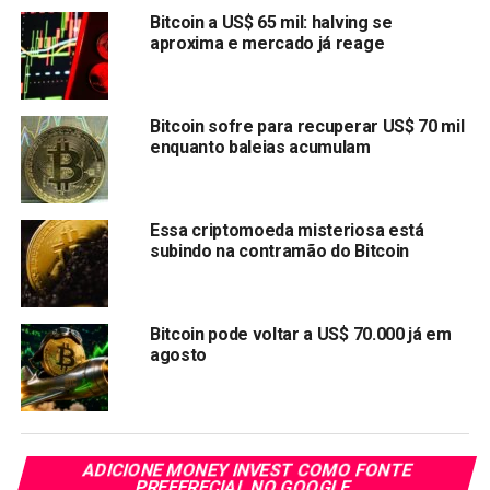
criptomoedas.
Bitcoin a US$ 65 mil: halving se
aproxima e mercado já reage
As Participações em Ethereum
de Buterin Dominam seu
Bitcoin sofre para recuperar US$ 70 mil
enquanto baleias acumulam
Patrimônio Líquido
De acordo com estimativas, Vitalik Buterin vale pelo
menos $552,86 milhões em janeiro de 2024, obtendo a
Essa criptomoeda misteriosa está
subindo na contramão do Bitcoin
maior parte do dinheiro de ativos em ETH. O relatório,
baseado em números de identificação de Buterin, afirma
que ele possui cerca de 246.730 tokens ETH. Assim, ele
controla uma enorme quantidade de Ethereum (ETH).
Bitcoin pode voltar a US$ 70.000 já em
agosto
Segundo algumas fontes, Vitalik Buterin controla uma
quantidade relativamente pequena de ether, 0,21% do
suprimento total de Ethereum (ETH).
ADICIONE MONEY INVEST COMO FONTE
Diversificação Além do Ethereum (ETH)
PREFERECIAL NO GOOGLE