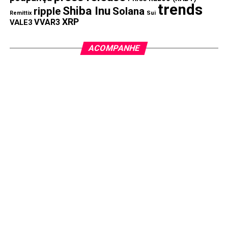
mudanças na esfera das criptomoedas.
trends
Shiba Inu
ripple
Solana
Remittix
Sui
XRP
VVAR3
VALE3
Investimentos em Altcoins de Buterin: Uma
Abordagem Cautelosa
ACOMPANHE
Apesar de alguns de seus investimentos em altcoins,
Vitalik Buterin aconselhou clientes sobre os impactos
adversos de investir em altcoins emergentes.
Em março de 2023, Buterin vendeu algumas de suas
altcoins, incluindo CULT, BITE e MOPS, mencionando que
elas não têm valor cultural ou moral para ele ou para
qualquer outra pessoa e que provavelmente causarão
perdas aos investidores.
Isso reforça ainda mais a seleção cuidadosa que Buterin
fez para investir em outros tokens, especialmente
aqueles que ele vê como complementares ao Ethereum
(ETH) e outras moedas virtuais. Ele enfatizou o valor de