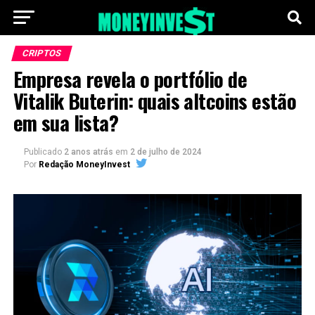
CRIPTOS
Empresa revela o portfólio de
Vitalik Buterin: quais altcoins estão
em sua lista?
Publicado
2 anos atrás
em
2 de julho de 2024
Por
Redação MoneyInvest