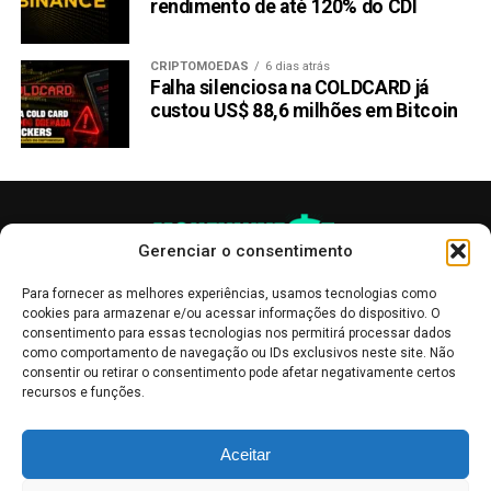
rendimento de até 120% do CDI
Aproveite Esta Oportunidade Inicial para Investir na
RCO Finance (RCOF)
CRIPTOMOEDAS
6 dias atrás
Falha silenciosa na COLDCARD já
A pré-venda contínua da RCO Finance chamou a atenção
custou US$ 88,6 milhões em Bitcoin
da comunidade de criptomoedas, com mais de 38 milhões
de altcoins vendidas. Os investidores podem comprar
altcoins RCOF a um preço descontado de $0,0127 cada,
com um potencial aumento de 3.000% quando listadas a
$0,4 – $0,6.
Gerenciar o consentimento
Outros bônus acompanham a pré-venda, incluindo um
desconto de 40% nas taxas de negociação, acesso
Para fornecer as melhores experiências, usamos tecnologias como
cookies para armazenar e/ou acessar informações do dispositivo. O
gratuito vitalício ao especialista em IA de consultoria
consentimento para essas tecnologias nos permitirá processar dados
robótica e a capacidade de ganhar uma participação nos
como comportamento de navegação ou IDs exclusivos neste site. Não
lucros trimestral com base na participação.
consentir ou retirar o consentimento pode afetar negativamente certos
recursos e funções.
Para garantir a alta segurança da altcoin e a ausência de
As publicações no site Money Invest têm um caráter meramente
registros falsificados, o contrato inteligente é auditado
Aceitar
informativo, servindo como boletins de divulgação, e não devem ser
pela
SolidProof
, uma empresa de segurança.
interpretadas como recomendações de investimento.
Leia mais