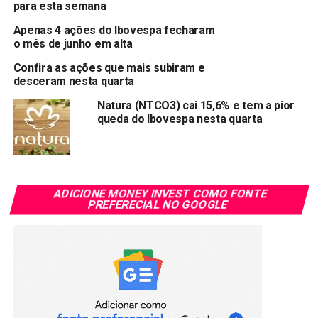
para esta semana
Cogna Educação registra prejuízo líquido de R$ 168
milhões no 4º trimestre
Apenas 4 ações do Ibovespa fecharam
o mês de junho em alta
NÃO PERCA:
Donos do Magazine luiza vão doar R$ 10 milhões
Confira as ações que mais subiram e
para tratar doente do Covid-19
desceram nesta quarta
Natura (NTCO3) cai 15,6% e tem a pior
queda do Ibovespa nesta quarta
ADICIONE MONEY INVEST COMO FONTE
PREFERECIAL NO GOOGLE