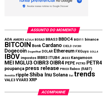
ASSUNTO DO MOMENTO
BBDC4
ADA
BBAS3
binance
AMER3
B3SA3
BIDI11
AZUL4
BITCOIN
Cardano
Bonk
CIEL3
CVCB3
Dogecoin
Ethereum
FXGuys
DOLAR
Dogwifhat
GOLL4
IBOV
IRBR3
ITUB4
Kangamoon
impostos
JBSS3
MEI
MGLU3
OIBR3
OIBR4
PETR4
PEPE
PETR3
press release
poupança
Raboo (RABT)
PRIO3
trends
Shiba Inu
ripple
Solana
Remittix
Sui
XRP
VVAR3
VALE3
ACOMPANHE