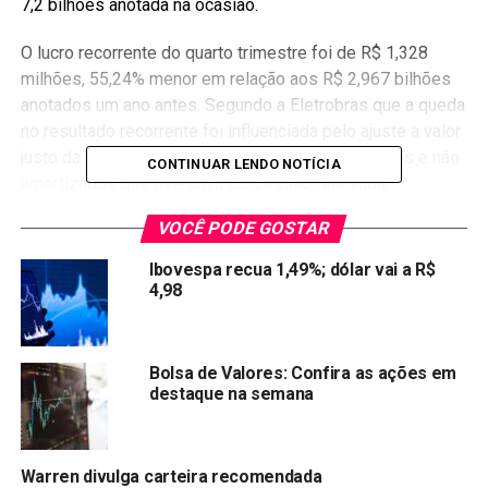
7,2 bilhões anotada na ocasião.
O lucro recorrente do quarto trimestre foi de R$ 1,328
milhões, 55,24% menor em relação aos R$ 2,967 bilhões
anotados um ano antes. Segundo a Eletrobras que a queda
no resultado recorrente foi influenciada pelo ajuste a valor
justo da indenizações relacionadas a ativos antigos e não
CONTINUAR LENDO NOTÍCIA
amortizados que tiveram a concessão renovada,
conhecido pelo jargão RBSE, que passou de uma receita
VOCÊ PODE GOSTAR
líquida de R$ 1,143 bilhão entre outubro e dezembro de
2018 para uma despesa líquida de R$ 1,258 bilhão nos
Ibovespa recua 1,49%; dólar vai a R$
mesmos meses de 2019. Veja mais no
Broadcast
4,98
Compartilhar:
Bolsa de Valores: Confira as ações em
Copy
WhatsApp
Twitter
Facebook
Reddit
Email
destaque na semana
Link
TÓPICOS RELACIONADOS:
ELET3
Warren divulga carteira recomendada
PRÓXIMA: