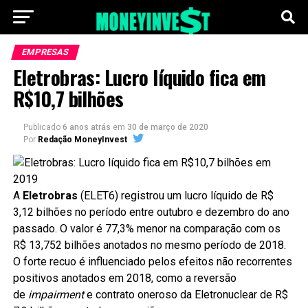
EMPRESAS
Eletrobras: Lucro líquido fica em
R$10,7 bilhões
Publicado
6 anos atrás
em
30 de março de 2020
Por
Redação MoneyInvest
A
Eletrobras
(ELET6) registrou um lucro líquido de R$
3,12 bilhões no período entre outubro e dezembro do ano
passado. O valor é 77,3% menor na comparação com os
R$ 13,752 bilhões anotados no mesmo período de 2018.
O forte recuo é influenciado pelos efeitos não recorrentes
positivos anotados em 2018, como a reversão
de
impairment
e contrato oneroso da Eletronuclear de R$