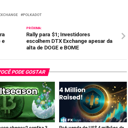
EXCHANGE
POLKADOT
PRÓXIMA:
ra
Rally para $1; Investidores
 e
escolhem DTX Exchange apesar da
alta de DOGE e BOME
OCÊ PODE GOSTAR
ason chegou? confira 3
Pré-venda de US$ 4 milhões da