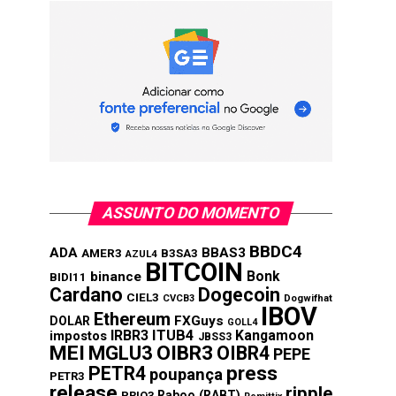
ASSUNTO DO MOMENTO
BBDC4
ADA
BBAS3
AMER3
B3SA3
AZUL4
BITCOIN
Bonk
binance
BIDI11
Cardano
Dogecoin
CIEL3
CVCB3
Dogwifhat
IBOV
Ethereum
FXGuys
DOLAR
GOLL4
IRBR3
ITUB4
Kangamoon
impostos
JBSS3
MEI
MGLU3
OIBR3
OIBR4
PEPE
press
PETR4
poupança
PETR3
release
ripple
Raboo (RABT)
PRIO3