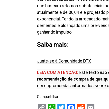
que buscam retornos substanciais se
atualmente é de $0,04 e é projetado 
exponencial. Tendo já arrecadado ma
sementes e alcançado uma pré-venda
ganhando impulso.
Saiba mais:
Junte-se à Comunidade DTX
LEIA COM ATENÇÃO:
Este texto
não
recomendação de compra de qualqu
em criptomoedas informados sobre o
Compartilhar:
Copy
WhatsApp
Twitter
Facebook
Reddit
Ema