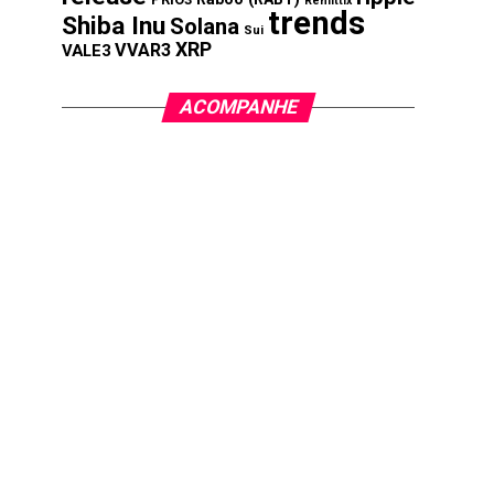
Remittix
trends
Shiba Inu
Solana
Sui
XRP
VVAR3
VALE3
ACOMPANHE