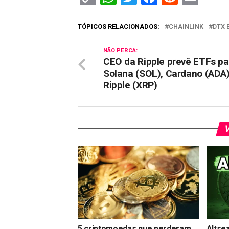
Link
TÓPICOS RELACIONADOS:
CHAINLINK
DTX 
NÃO PERCA:
CEO da Ripple prevê ETFs pa
Solana (SOL), Cardano (ADA)
Ripple (XRP)
V
5 criptomoedas que perderam
Altse