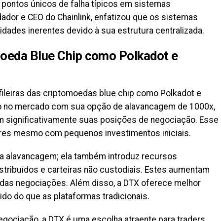
 pontos únicos de falha típicos em sistemas
dador e CEO do Chainlink, enfatizou que os sistemas
lidades inerentes devido à sua estrutura centralizada.
Moeda Blue Chip como Polkadot e
fileiras das criptomoedas blue chip como Polkadot e
ão no mercado com sua opção de alavancagem de 1000x,
m significativamente suas posições de negociação. Esse
iores mesmo com pequenos investimentos iniciais.
ta alavancagem; ela também introduz recursos
istribuídos e carteiras não custodiais. Estes aumentam
a das negociações. Além disso, a DTX oferece melhor
do do que as plataformas tradicionais.
gociação, a DTX é uma escolha atraente para traders