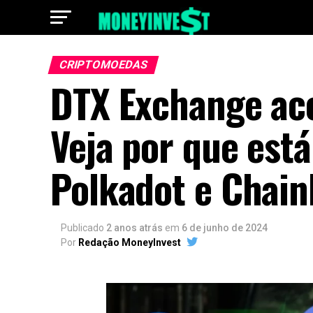
CRIPTOMOEDAS
DTX Exchange ace
Veja por que es
Polkadot e Chain
Publicado
2 anos atrás
em
6 de junho de 2024
Por
Redação MoneyInvest