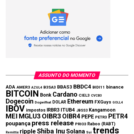
ASSUNTO DO MOMENTO
BBDC4
ADA
BBAS3
binance
AMER3
B3SA3
BIDI11
AZUL4
BITCOIN
Cardano
Bonk
CIEL3
CVCB3
Dogecoin
Ethereum
FXGuys
DOLAR
Dogwifhat
GOLL4
IBOV
IRBR3
ITUB4
Kangamoon
impostos
JBSS3
MEI
MGLU3
OIBR3
OIBR4
PETR4
PEPE
PETR3
press release
poupança
Raboo (RABT)
PRIO3
trends
Shiba Inu
ripple
Solana
Remittix
Sui