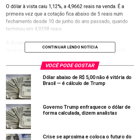
O dólar à vista caiu 1,12%, a 4,9662 reais na venda. É a
primeira vez que a cotação fica abaixo de 5 reais num
fechamento desde 10 de junho do ano passado, quando
terminou em 4,9398 reais.
A divisa brasileira esteve entre os melhores
CONTINUAR LENDO NOTÍCIA
desempenhos globais nesta sessão, que contou ainda
com fraqueza do dólar no exterior após declarações do
chair do Federal Reserve (Fed, banco central dos Estados
VOCÊ PODE GOSTAR
Unidos), Jerome Powell. O índice do dólar no exterior caía
Dólar abaixo de R$ 5,00 não é vitória do
0,2% no fim da tarde, depois de subir 0,3% mais cedo.
Brasil — é cálculo de Trump
Compartilhar:
Copy
WhatsApp
Twitter
Facebook
Reddit
Email
Governo Trump enfraquece o dólar de
forma calculada, dizem analistas
Link
TÓPICOS RELACIONADOS:
DOLAR
Crise se aproxima e coloca o futuro do
PRÓXIMA: