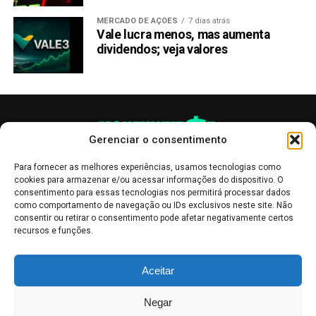
MERCADO DE AÇÕES
7 dias atrás
Vale lucra menos, mas aumenta
dividendos; veja valores
Gerenciar o consentimento
Para fornecer as melhores experiências, usamos tecnologias como
cookies para armazenar e/ou acessar informações do dispositivo. O
consentimento para essas tecnologias nos permitirá processar dados
como comportamento de navegação ou IDs exclusivos neste site. Não
consentir ou retirar o consentimento pode afetar negativamente certos
recursos e funções.
As publicações no site Money Invest têm um caráter meramente
Aceitar
informativo, servindo como boletins de divulgação, e não devem ser
interpretadas como recomendações de investimento.
Leia mais
Negar
Mercado de Criptomoedas,
Bolsa de Valores
.
Money Invest
: O futuro