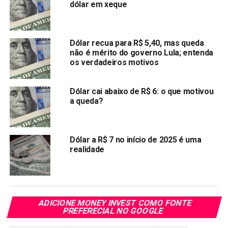
dólar em xeque
Governo deve anunciar prorrogação do auxílio nesta
semana, diz Guedes
NÃO PERCA:
Caixa paga 3ª parcela do auxílio emergencial para
Dólar recua para R$ 5,40, mas queda
não é mérito do governo Lula; entenda
nascidos em janeiro
os verdadeiros motivos
Dólar cai abaixo de R$ 6: o que motivou
a queda?
Dólar a R$ 7 no início de 2025 é uma
realidade
ADICIONE MONEY INVEST COMO FONTE
PREFERECIAL NO GOOGLE