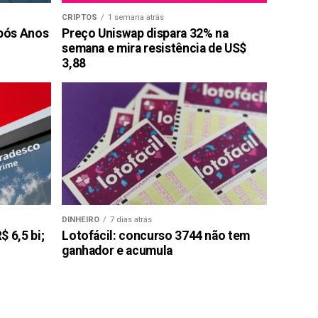
CRIPTOS
1 semana atrás
pós Anos
Preço Uniswap dispara 32% na
semana e mira resistência de US$
3,88
DINHEIRO
7 dias atrás
 6,5 bi;
Lotofácil: concurso 3744 não tem
ganhador e acumula