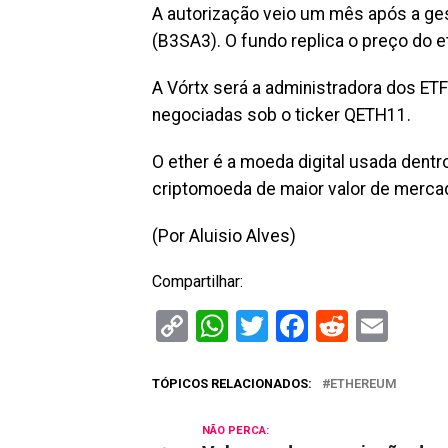
A autorização veio um mês após a ges
(B3SA3). O fundo replica o preço do 
A Vórtx será a administradora dos ETF
negociadas sob o ticker QETH11.
O ether é a moeda digital usada dent
criptomoeda de maior valor de mercado
(Por Aluisio Alves)
Compartilhar:
Copy
WhatsApp
Twitter
Facebook
Reddit
Ema
Link
TÓPICOS RELACIONADOS:
ETHEREUM
NÃO PERCA: