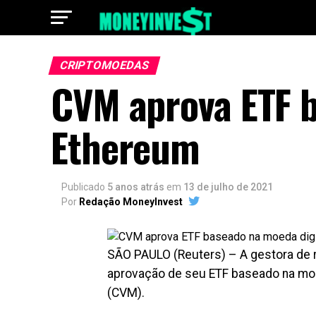
CRIPTOMOEDAS
CVM aprova ETF b
Ethereum
Publicado
5 anos atrás
em
13 de julho de 2021
Por
Redação MoneyInvest
SÃO PAULO (Reuters) – A gestora de r
aprovação de seu ETF baseado na moed
(CVM).