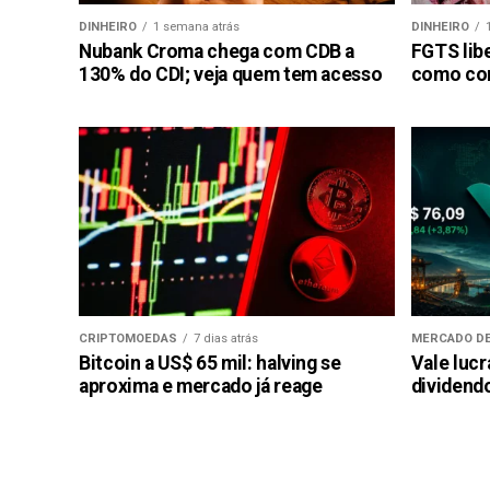
DINHEIRO
1 semana atrás
DINHEIRO
Nubank Croma chega com CDB a
FGTS libe
130% do CDI; veja quem tem acesso
como con
CRIPTOMOEDAS
7 dias atrás
MERCADO DE
Bitcoin a US$ 65 mil: halving se
Vale luc
aproxima e mercado já reage
dividendo