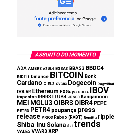
ASSUNTO DO MOMENTO
BBDC4
ADA
BBAS3
AMER3
B3SA3
AZUL4
BITCOIN
Bonk
binance
BIDI11
Cardano
Dogecoin
CIEL3
CVCB3
Dogwifhat
IBOV
Ethereum
FXGuys
DOLAR
GOLL4
IRBR3
ITUB4
Kangamoon
impostos
JBSS3
MEI
MGLU3
OIBR3
OIBR4
PEPE
press
PETR4
poupança
PETR3
release
ripple
Raboo (RABT)
PRIO3
Remittix
trends
Shiba Inu
Solana
Sui
XRP
VVAR3
VALE3