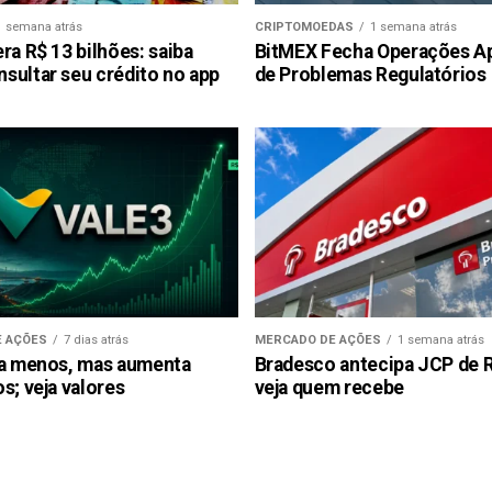
1 semana atrás
CRIPTOMOEDAS
1 semana atrás
ra R$ 13 bilhões: saiba
BitMEX Fecha Operações A
sultar seu crédito no app
de Problemas Regulatórios
 AÇÕES
7 dias atrás
MERCADO DE AÇÕES
1 semana atrás
ra menos, mas aumenta
Bradesco antecipa JCP de R$
s; veja valores
veja quem recebe