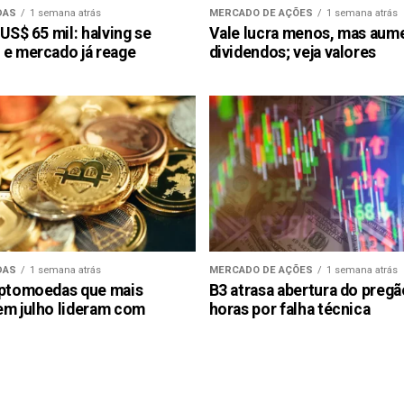
DAS
1 semana atrás
MERCADO DE AÇÕES
1 semana atrás
 US$ 65 mil: halving se
Vale lucra menos, mas aum
 e mercado já reage
dividendos; veja valores
DAS
1 semana atrás
MERCADO DE AÇÕES
1 semana atrás
iptomoedas que mais
B3 atrasa abertura do preg
em julho lideram com
horas por falha técnica