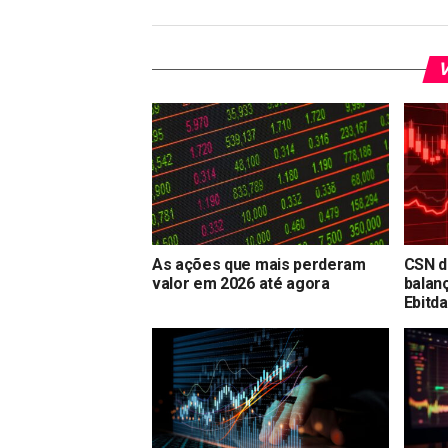
V
As ações que mais perderam
CSN d
valor em 2026 até agora
balan
Ebitd