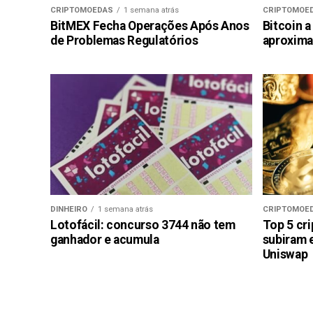
CRIPTOMOEDAS
1 semana atrás
CRIPTOMOE
BitMEX Fecha Operações Após Anos
Bitcoin a
de Problemas Regulatórios
aproxima
DINHEIRO
1 semana atrás
CRIPTOMOE
Lotofácil: concurso 3744 não tem
Top 5 cr
ganhador e acumula
subiram 
Uniswap