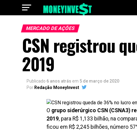
MERCADO DE AÇÕES
CSN registrou q
2019
Publicado
6 anos atrás
em
5 de março de 2020
Por
Redação MoneyInvest
O
grupo siderúrgico CSN (CSNA3) reg
2019
, para R$ 1,133 bilhão, na compa
ficou em R$ 2,245 bilhões, número 5