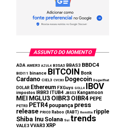
ASSUNTO DO MOMENTO
BBDC4
ADA
BBAS3
AMER3
B3SA3
AZUL4
BITCOIN
Bonk
binance
BIDI11
Cardano
Dogecoin
CIEL3
CVCB3
Dogwifhat
IBOV
Ethereum
FXGuys
DOLAR
GOLL4
IRBR3
ITUB4
Kangamoon
impostos
JBSS3
MEI
MGLU3
OIBR3
OIBR4
PEPE
press
PETR4
poupança
PETR3
release
ripple
Raboo (RABT)
PRIO3
Remittix
trends
Shiba Inu
Solana
Sui
XRP
VVAR3
VALE3