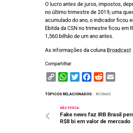
O lucro antes de juros, impostos, dep
no último trimestre de 2019, uma qu
acumulado do ano, o indicador ficou e
Ebitda da CSN no trimestre ficou em R
1,560 bilhão de um ano antes.
As informações da coluna
Broadcast
Compartilhar:
Copy
WhatsApp
Twitter
Facebook
Reddit
Ema
Link
TÓPICOS RELACIONADOS:
CSNA3
NÃO PERCA:
Fake news faz IRB Brasil per
R$8 bi em valor de mercado