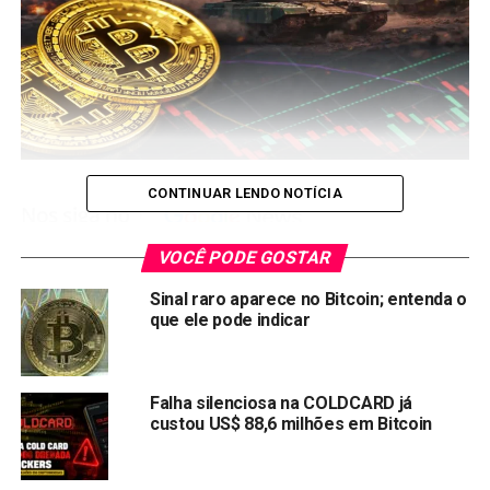
CONTINUAR LENDO NOTÍCIA
VOCÊ PODE GOSTAR
O Bitcoin voltou a ceder após um breve alívio no final do
Sinal raro aparece no Bitcoin; entenda o
mês. A combinação de realização de lucros e tensão
que ele pode indicar
geopolítica crescente no Oriente Médio criou um ambiente
mais hostil para ativos de risco — e as criptomoedas
sentiram o impacto.
Falha silenciosa na COLDCARD já
custou US$ 88,6 milhões em Bitcoin
O gatilho mais recente veio de Washington. O embaixador
americano em Jerusalém, Mike Huckabee, orientou
funcionários não essenciais da embaixada a deixarem