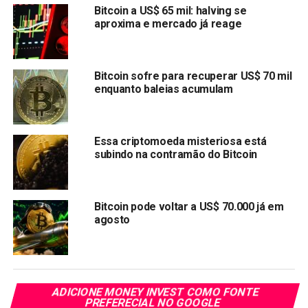
Bitcoin a US$ 65 mil: halving se
Israel. A representação segue operando, mas o
aproxima e mercado já reage
comunicado acendeu um alerta: um possível ataque dos
Estados Unidos ao Irã pode estar próximo.
Bitcoin sofre para recuperar US$ 70 mil
Polymarket já precifica o
enquanto baleias acumulam
conflito
No mercado de previsões Polymarket, plataforma que
Essa criptomoeda misteriosa está
subindo na contramão do Bitcoin
opera com criptomoedas, os números são diretos. A
probabilidade de um ataque americano ao Irã acontecer
em março chegou a 68%. A chance de a ofensiva ocorrer
antes de março está em 76%.
Bitcoin pode voltar a US$ 70.000 já em
agosto
Esses
dados
refletem o quanto o mercado já está
antecipando um deterioração do cenário. E onde há
incerteza, investidores costumam reduzir exposição a
ativos voláteis — o que inclui o Bitcoin.
ADICIONE MONEY INVEST COMO FONTE
PREFERECIAL NO GOOGLE