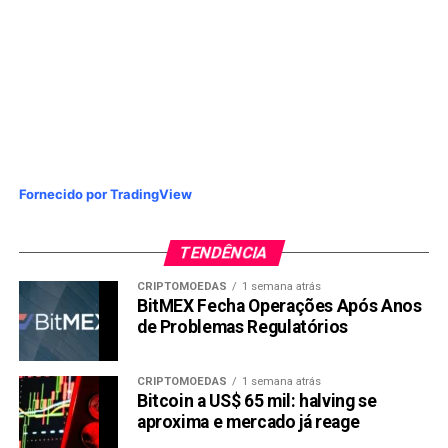
Copy
WhatsApp
Twitter
Facebook
Reddit
Email
Link
TÓPICOS RELACIONADOS:
BITCOIN
PRÓXIMA:
Solana hoje: preço pode cair para US$ 50
NÃO PERCA:
Fornecido por TradingView
Preço do Bitcoin sobe mais de 7% e arrasta outras
criptomoedas
TENDÊNCIA
CRIPTOMOEDAS
1 semana atrás
BitMEX Fecha Operações Após Anos
de Problemas Regulatórios
CRIPTOMOEDAS
1 semana atrás
Bitcoin a US$ 65 mil: halving se
aproxima e mercado já reage