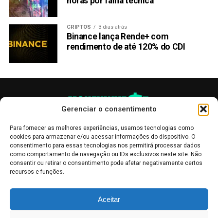
horas por falha técnica
CRIPTOS
3 dias atrás
Binance lança Rende+ com
rendimento de até 120% do CDI
Gerenciar o consentimento
Para fornecer as melhores experiências, usamos tecnologias como
cookies para armazenar e/ou acessar informações do dispositivo. O
consentimento para essas tecnologias nos permitirá processar dados
como comportamento de navegação ou IDs exclusivos neste site. Não
consentir ou retirar o consentimento pode afetar negativamente certos
recursos e funções.
As publicações no site Money Invest têm um caráter meramente
Aceitar
informativo, servindo como boletins de divulgação, e não devem ser
interpretadas como recomendações de investimento.
Leia mais