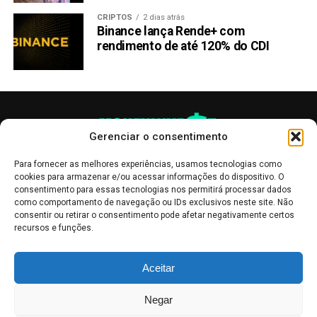
CRIPTOS
2 dias atrás
Binance lança Rende+ com
rendimento de até 120% do CDI
Gerenciar o consentimento
Para fornecer as melhores experiências, usamos tecnologias como
cookies para armazenar e/ou acessar informações do dispositivo. O
consentimento para essas tecnologias nos permitirá processar dados
como comportamento de navegação ou IDs exclusivos neste site. Não
consentir ou retirar o consentimento pode afetar negativamente certos
recursos e funções.
As publicações no site Money Invest têm um caráter meramente
Aceitar
informativo, servindo como boletins de divulgação, e não devem ser
interpretadas como recomendações de investimento.
Leia mais
Negar
Mercado de Criptomoedas,
Bolsa de Valores
.
Money Invest
: O futuro