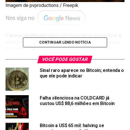
Imagem de pvproductions / Freepik
O
preço do Bitcoin
subiu com força nesta quarta-feira. A
criptomoeda avançou mais de 7% e chegou à máxima de
CONTINUAR LENDO NOTÍCIA
US$ 69.486,86
ao longo do dia — um movimento que
renovou o ânimo dos investidores e colocou o mercado de
VOCÊ PODE GOSTAR
cripto novamente nos holofotes.
Sinal raro aparece no Bitcoin; entenda o
que ele pode indicar
A alta não ficou restrita ao BTC. Ethereum (ETH), Solana
(SOL) e Dogecoin (DOGE) também dispararam, com muitas
altcoins registrando valorizações superiores a dois
dígitos. O apetite por risco voltou, e o efeito se sentiu de
Falha silenciosa na COLDCARD já
custou US$ 88,6 milhões em Bitcoin
forma ampla.
Mercados tradicionais também
Bitcoin a US$ 65 mil: halving se