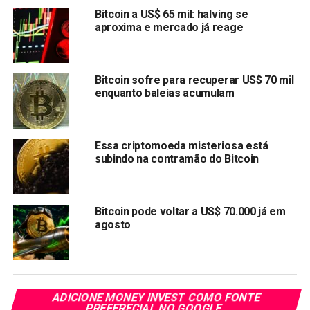
tribunal considerou que Özer e seus irmãos organizaram
Bitcoin a US$ 65 mil: halving se
um golpe para roubar dinheiro dos clientes.
aproxima e mercado já reage
A sentença é a mais alta já aplicada a um crime de fraude
na Turquia.
Bitcoin sofre para recuperar US$ 70 mil
enquanto baleias acumulam
Compartilhar:
Copy
WhatsApp
Twitter
Facebook
Reddit
Email
Link
Essa criptomoeda misteriosa está
subindo na contramão do Bitcoin
TÓPICOS RELACIONADOS:
BITCOIN
PRÓXIMA:
7 Exchanges controlam 91,7% do mercado de
Bitcoin pode voltar a US$ 70.000 já em
criptomoedas
agosto
NÃO PERCA:
Crise em token faz Binance reembolsar usuários em
US$ 1 milhão
ADICIONE MONEY INVEST COMO FONTE
PREFERECIAL NO GOOGLE