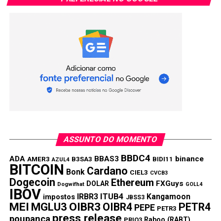
ASSUNTO DO MOMENTO
BBDC4
ADA
BBAS3
binance
AMER3
B3SA3
BIDI11
AZUL4
BITCOIN
Cardano
Bonk
CIEL3
CVCB3
Dogecoin
Ethereum
FXGuys
DOLAR
Dogwifhat
GOLL4
IBOV
IRBR3
ITUB4
Kangamoon
impostos
JBSS3
MEI
MGLU3
OIBR3
OIBR4
PETR4
PEPE
PETR3
press release
poupança
Raboo (RABT)
PRIO3