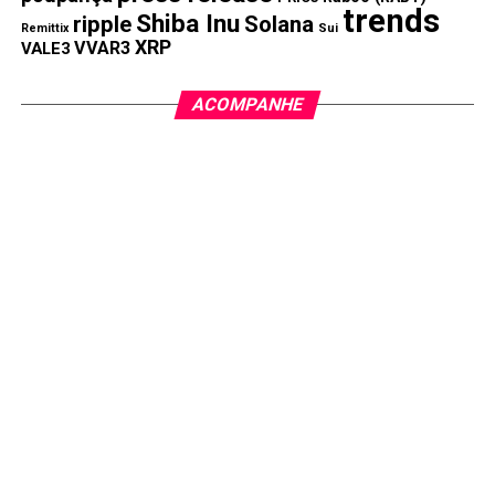
trends
Shiba Inu
ripple
Solana
Remittix
Sui
XRP
VVAR3
VALE3
ACOMPANHE