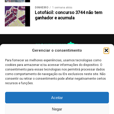
DINHEIRO
1 semana atrás
Lotofácil: concurso 3744 não tem
ganhador e acumula
Gerenciar o consentimento
Para fornecer as melhores experiências, usamos tecnologias como
cookies para armazenar e/ou acessar informações do dispositivo. O
consentimento para essas tecnologias nos permitirá processar dados
como comportamento de navegação ou IDs exclusivos neste site. Não
consentir ou retirar o consentimento pode afetar negativamente certos
recursos e funções.
As publicações no site Money Invest têm um caráter meramente
Aceitar
informativo, servindo como boletins de divulgação, e não devem ser
interpretadas como recomendações de investimento.
Leia mais
Negar
Mercado de Criptomoedas,
Bolsa de Valores
.
Money Invest
: O futuro