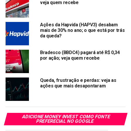
veja quem recebe
Top Pick
– Bradesco (BBDC4), Vale (VALE3), Pão de
Açúcar, EDP do Brasil e Hypera.
Ações da Hapvida (HAPV3) desabam
Recomendada
mais de 30% no ano; o que está por trás
da queda?
BB Seguridade (BBSE3)
B3 (B3SA3)
Bradesco (BBDC4) pagará até R$ 0,34
por ação; veja quem recebe
CVC (CVCB3)
Vale (VALE3)
Hapvida (HAPV3)
Queda, frustração e perdas: veja as
ações que mais desapontaram
EDP do Brasil (ENBR3)
Pão de Açúcar (PCAR4)
Bradesco (BBDC4)
ADICIONE MONEY INVEST COMO FONTE
Petrobras (PETR4)
PREFERECIAL NO GOOGLE
JBS (JBSS3)