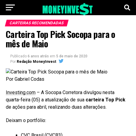
CARTEIRAS RECOMENDADAS
Carteira Top Pick Socopa para o
mês de Maio
Publicado
6 anos atrás
em
5 de maio de 2020
Por
Redação MoneyInvest
Por Gabriel Codas
Investing.com
– A Socopa Corretora divulgou nesta
quarta-feira (05) a atualização de sua
carteira Top Pick
de ações para abril, realizando duas alterações.
Deixam o portfólio:
CVC Brasil (CVCB3)