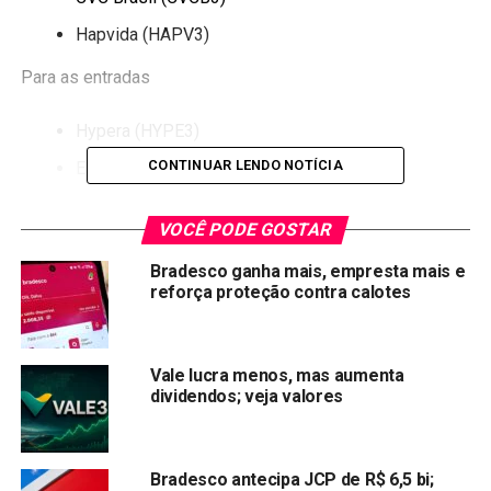
Hapvida (HAPV3)
Para as entradas
Hypera (HYPE3)
CONTINUAR LENDO NOTÍCIA
EDP do Brasil (ENBR3)
Em abril, a seleção teve desempenho de 10,63%, contra
VOCÊ PODE GOSTAR
ganhos de 10,25% do Ibovespa no mesmo período. Com
alta de 24,32%, CVC teve o melhor desempenho, com Pão
Bradesco ganha mais, empresta mais e
de Açúcar, com perdas de 0,18%, sendo o destaque
reforça proteção contra calotes
negativo
Já carteira recomendada teve perdas de 10,96% no
Vale lucra menos, mas aumenta
período, com os analistas preferindo a manutenção dos
dividendos; veja valores
papéis para abril.
Composição:
Bradesco antecipa JCP de R$ 6,5 bi;