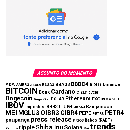
Compartilhar:
Copy
WhatsApp
Twitter
Facebook
Reddit
Email
Link
TÓPICOS RELACIONADOS:
B3SA3
BBDC4
BBSE3
CVCB3
ENBR3
HAPV3
VALE3
PRÓXIMA:
Carteira Top Picks semanal XP investimentos
NÃO PERCA:
ASSUNTO DO MOMENTO
Ativa Investimentos altera carteira semanal; Veja o
BBDC4
que mudou
ADA
BBAS3
binance
AMER3
B3SA3
BIDI11
AZUL4
BITCOIN
Cardano
Bonk
CIEL3
CVCB3
Dogecoin
Ethereum
FXGuys
DOLAR
Dogwifhat
GOLL4
IBOV
IRBR3
ITUB4
Kangamoon
impostos
JBSS3
MEI
MGLU3
OIBR3
OIBR4
PETR4
PEPE
PETR3
press release
poupança
Raboo (RABT)
PRIO3
trends
Shiba Inu
ripple
Solana
Remittix
Sui