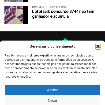
DINHEIRO
1 semana atrás
Lotofácil: concurso 3744 não tem
ganhador e acumula
Gerenciar o consentimento
Para fornecer as melhores experiências, usamos tecnologias como
cookies para armazenar e/ou acessar informações do dispositivo. O
consentimento para essas tecnologias nos permitirá processar dados
como comportamento de navegação ou IDs exclusivos neste site. Não
consentir ou retirar o consentimento pode afetar negativamente certos
recursos e funções.
As publicações no site Money Invest têm um caráter meramente
Aceitar
informativo, servindo como boletins de divulgação, e não devem ser
interpretadas como recomendações de investimento.
Leia mais
Negar
Mercado de Criptomoedas,
Bolsa de Valores
.
Money Invest
: O futuro