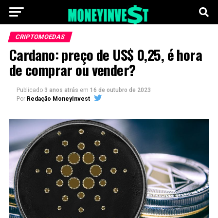
CRIPTOMOEDAS
Cardano: preço de US$ 0,25, é hora
de comprar ou vender?
Publicado
3 anos atrás
em
16 de outubro de 2023
Por
Redação MoneyInvest