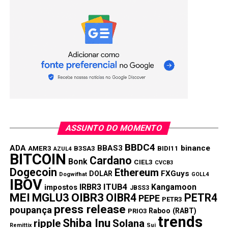
Compartilhar:
Copy
WhatsApp
Twitter
Facebook
Reddit
Email
Link
TÓPICOS RELACIONADOS:
CARDANO
PRÓXIMA:
Bitcoin em alta: moeda chega perto de US$ 30 mil
NÃO PERCA:
Quais os riscos de investir em criptomoedas?
ASSUNTO DO MOMENTO
BBDC4
ADA
BBAS3
binance
AMER3
B3SA3
BIDI11
AZUL4
BITCOIN
Cardano
Bonk
CIEL3
CVCB3
Dogecoin
Ethereum
FXGuys
DOLAR
Dogwifhat
GOLL4
IBOV
IRBR3
ITUB4
Kangamoon
impostos
JBSS3
MEI
MGLU3
OIBR3
OIBR4
PETR4
PEPE
PETR3
press release
poupança
Raboo (RABT)
PRIO3
trends
Shiba Inu
ripple
Solana
Remittix
Sui