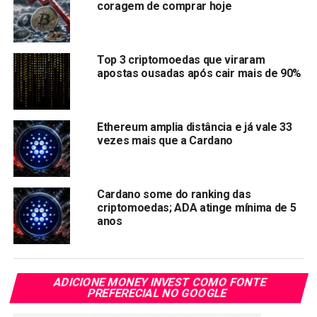
coragem de comprar hoje
criação de ativos digitais personalizados e novos tipos de
aplicações. O projeto é ambicioso e visa descentralizar
produtos e serviços em uma ampla gama de casos de
Top 3 criptomoedas que viraram
uso, que vão além do dinheiro.
apostas ousadas após cair mais de 90%
Cardano: preço de US$ 0,25, é hora de comprar ou
vender?
Ethereum amplia distância e já vale 33
vezes mais que a Cardano
Embora a criptomoeda ADA tenha potencial, é preciso ter
um certo cuidado. Isso porque o token caiu mais de 90%
desde o último topo. Assim como ela pode voltar para o
Cardano some do ranking das
mesmo patamar de US$ 3,09, também pode estagnar ou
criptomoedas; ADA atinge mínima de 5
até cair mais.
anos
Isenção de responsabilidade:
As publicações no site
Moneyinvest
têm um caráter meramente informativo, servindo
como boletins de divulgação, e não devem ser interpretadas
ADICIONE MONEY INVEST COMO FONTE
como recomendações de investimento ou solicitações de
PREFERECIAL NO GOOGLE
compra.
SAIBA MAIS