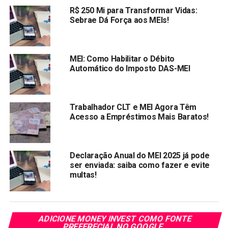
três meses.
R$ 250 Mi para Transformar Vidas:
Sebrae Dá Força aos MEIs!
Compartilhar:
Copy
WhatsApp
Twitter
Facebook
Reddit
Email
Link
MEI: Como Habilitar o Débito
Automático do Imposto DAS-MEI
TÓPICOS RELACIONADOS:
MEI
PRÓXIMA:
Com queda de 7,9% em setembro, Varejo apresenta
Trabalhador CLT e MEI Agora Têm
seu melhor resultado desde o início da pandemia,
Acesso a Empréstimos Mais Baratos!
segundo ICVA
NÃO PERCA:
Petrobras precifica emissão de US$1 bi em títulos
Declaração Anual do MEI 2025 já pode
globais com vencimento em 2031
ser enviada: saiba como fazer e evite
multas!
ADICIONE MONEY INVEST COMO FONTE
PREFERECIAL NO GOOGLE