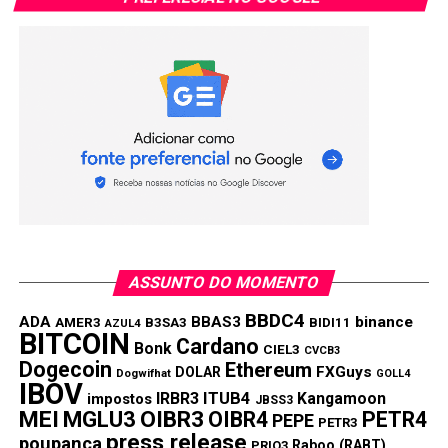
ASSUNTO DO MOMENTO
BBDC4
ADA
BBAS3
binance
AMER3
B3SA3
BIDI11
AZUL4
BITCOIN
Cardano
Bonk
CIEL3
CVCB3
Dogecoin
Ethereum
FXGuys
DOLAR
Dogwifhat
GOLL4
IBOV
IRBR3
ITUB4
Kangamoon
impostos
JBSS3
MEI
MGLU3
OIBR3
OIBR4
PETR4
PEPE
PETR3
press release
poupança
Raboo (RABT)
PRIO3