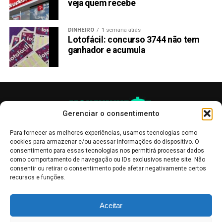
veja quem recebe
DINHEIRO
1 semana atrás
Lotofácil: concurso 3744 não tem
ganhador e acumula
Gerenciar o consentimento
Para fornecer as melhores experiências, usamos tecnologias como
cookies para armazenar e/ou acessar informações do dispositivo. O
consentimento para essas tecnologias nos permitirá processar dados
como comportamento de navegação ou IDs exclusivos neste site. Não
consentir ou retirar o consentimento pode afetar negativamente certos
recursos e funções.
As publicações no site Money Invest têm um caráter meramente
Aceitar
informativo, servindo como boletins de divulgação, e não devem ser
interpretadas como recomendações de investimento.
Leia mais