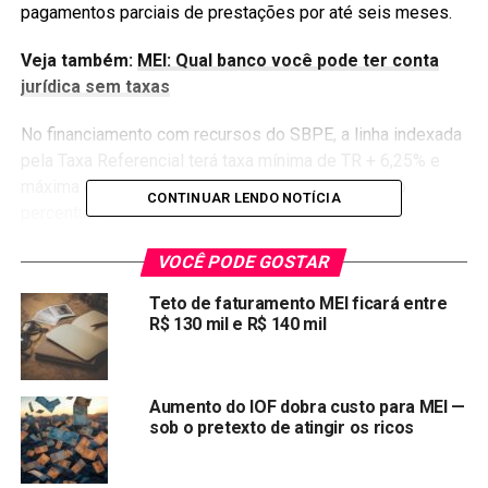
pagamentos parciais de prestações por até seis meses.
Veja também:
MEI: Qual banco você pode ter conta
jurídica sem taxas
No financiamento com recursos do SBPE, a linha indexada
pela Taxa Referencial terá taxa mínima de TR + 6,25% e
máxima de TR + 8% ao ano, queda de até 0,5 ponto
CONTINUAR LENDO NOTÍCIA
percentual.
O banco estatal também prorrogou até o fim do ano a
VOCÊ PODE GOSTAR
possibilidade de carência para pagamento das parcelas
Teto de faturamento MEI ficará entre
no caso de novos contratos imobiliários. Na aquisição,
R$ 130 mil e R$ 140 mil
clientes pessoas físicas poderão começar a pagar
prestações após seis meses.
Aumento do IOF dobra custo para MEI —
Por fim, a
Caixa
permitirá que mutuários optem pelo
sob o pretexto de atingir os ricos
pagamento parcial de financiamentos, sendo 75% da
prestação por até seis meses ou de 50% a 75%, por até