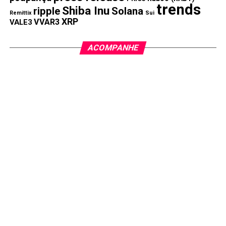
trends
Shiba Inu
ripple
Solana
Remittix
Sui
XRP
VVAR3
VALE3
ACOMPANHE